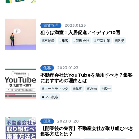
賃貸管理
2023.01.25
狙うは満室！入居促進アイディア10選
不動産
集客
管理会社
空室対策
防犯
集客
2023.01.23
不動産会社はYouTubeを活用すべき？集客
におすすめの理由とは
マーケティング
集客
Web
広告
SNS集客
開業
2023.01.20
【開業後の集客】不動産会社が取り組むべき
集客方法とは？