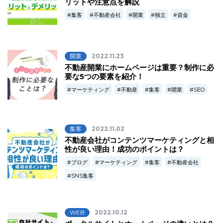
リットや注意点を解説
集客
不動産会社
開業
独立
資金
開業
2022.11.23
不動産開業にホームページは重要？制作に必
要な5つの要素を紹介！
マーケティング
不動産
集客
開業
SEO
集客
2022.11.02
不動産会社がコンテンツマーケティングと相
性が良い理由！成功のポイントは？
ブログ
マーケティング
集客
不動産会社
SNS集客
WEB
2022.10.12