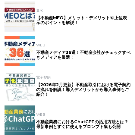
集客
【不動産MEO】メリット・デメリットや上位表
示のポイントを解説！
WEB
不動産メディア36選！不動産会社がチェックすべ
きメディアを厳選！
電子契約
【2026年2月更新】不動産取引における電子契約
の流れを解説！導入デメリットから導入事例もご
紹介！
WEB
不動産業務におけるChatGPTの活用方法とは？
最新事例とすぐに使えるプロンプト集も公開