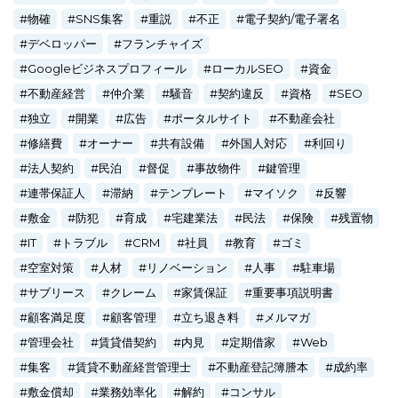
物確
SNS集客
重説
不正
電子契約/電子署名
デベロッパー
フランチャイズ
Googleビジネスプロフィール
ローカルSEO
資金
不動産経営
仲介業
騒音
契約違反
資格
SEO
独立
開業
広告
ポータルサイト
不動産会社
修繕費
オーナー
共有設備
外国人対応
利回り
法人契約
民泊
督促
事故物件
鍵管理
連帯保証人
滞納
テンプレート
マイソク
反響
敷金
防犯
育成
宅建業法
民法
保険
残置物
IT
トラブル
CRM
社員
教育
ゴミ
空室対策
人材
リノベーション
人事
駐車場
サブリース
クレーム
家賃保証
重要事項説明書
顧客満足度
顧客管理
立ち退き料
メルマガ
管理会社
賃貸借契約
内見
定期借家
Web
集客
賃貸不動産経営管理士
不動産登記簿謄本
成約率
敷金償却
業務効率化
解約
コンサル