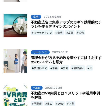
集客
2023.04.08
不動産広告は集客アップのカギ？効果的なチ
ラシを作るデザインのポイント
マーケティング
集客
反響
広告
リーシング
2023.03.31
管理会社が内見予約数を増やすには？おすす
めのシステムも紹介
業務効率化
集客
内見
管理会社
IT
WEB
2023.02.28
不動産のVR内見とは？メリットや活用事例
を解説
不動産
集客
Web
内見