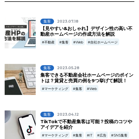
集客
2023.07.18
【見やすい&おしゃれ】デザイン性の高い不
動産ホームページの作成方法を解説
不動産
集客
Web
自社ホームページ
集客
2023.05.28
集客できる不動産会社ホームページのポイン
トは？賃貸と売買の例を9つ挙げて解説！
マーケティング
集客
Web
集客
2023.04.12
TikTokで不動産集客は可能？投稿のコツや
アイデアを紹介
マーケティング
集客
IT
広告
SNS集客