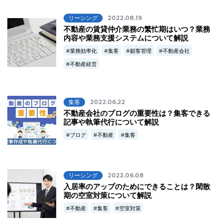
リーシング
2022.08.19
不動産の賃貸仲介業務の繁忙期はいつ？業務
内容や業務支援システムについて解説
業務効率化
集客
顧客管理
不動産会社
不動産経営
集客
2022.06.22
不動産会社のブログの重要性は？集客できる
記事や執筆代行について解説
ブログ
不動産
集客
リーシング
2022.06.08
入居率のアップのためにできることは？閑散
期の空室対策について解説
不動産
集客
空室対策