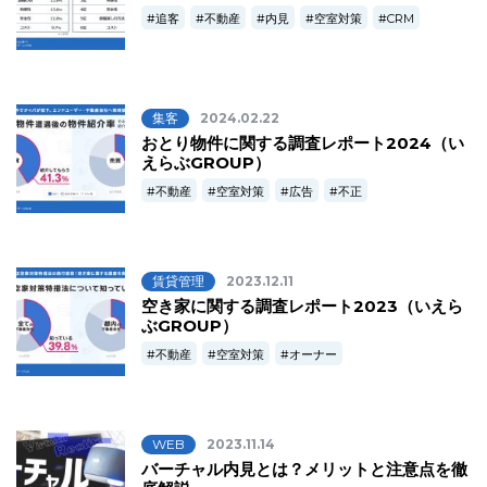
追客
不動産
内見
空室対策
CRM
集客
2024.02.22
おとり物件に関する調査レポート2024（い
えらぶGROUP）
不動産
空室対策
広告
不正
賃貸管理
2023.12.11
空き家に関する調査レポート2023（いえら
ぶGROUP）
不動産
空室対策
オーナー
WEB
2023.11.14
バーチャル内見とは？メリットと注意点を徹