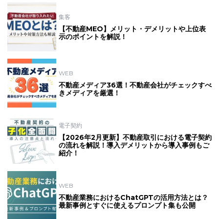
集客
【不動産MEO】メリット・デメリットや上位表
示のポイントを解説！
WEB
不動産メディア36選！不動産会社がチェックすべ
きメディアを厳選！
電子契約
【2026年2月更新】不動産取引における電子契約
の流れを解説！導入デメリットから導入事例もご
紹介！
WEB
不動産業務におけるChatGPTの活用方法とは？
最新事例とすぐに使えるプロンプト集も公開