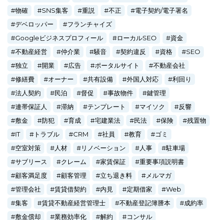
物確
SNS集客
重説
不正
電子契約/電子署名
デベロッパー
フランチャイズ
Googleビジネスプロフィール
ローカルSEO
資金
不動産経営
仲介業
騒音
契約違反
資格
SEO
独立
開業
広告
ポータルサイト
不動産会社
修繕費
オーナー
共有設備
外国人対応
利回り
法人契約
民泊
督促
事故物件
鍵管理
連帯保証人
滞納
テンプレート
マイソク
反響
敷金
防犯
育成
宅建業法
民法
保険
残置物
IT
トラブル
CRM
社員
教育
ゴミ
空室対策
人材
リノベーション
人事
駐車場
サブリース
クレーム
家賃保証
重要事項説明書
顧客満足度
顧客管理
立ち退き料
メルマガ
管理会社
賃貸借契約
内見
定期借家
Web
集客
賃貸不動産経営管理士
不動産登記簿謄本
成約率
敷金償却
業務効率化
解約
コンサル