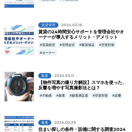
賃貸管理
2024.03.16
賃貸の24時間安心サポートを管理会社やオ
ーナーが導入するメリット・デメリット
賃貸経営
管理会社
家賃保証
空室対策
オーナー
集客
2024.03.11
【物件写真の撮り方解説】スマホを使った、
反響を増やす写真撮影法とは？
不動産
集客
顧客満足度
空室対策
反響
集客
2024.02.29
住まい探しの条件・設備に関する調査2024