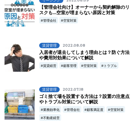
リーシング
2022.08.09
【管理会社向け】オーナーから契約解除のリ
スクも…空室が埋まらない原因と対策
管理会社
空室対策
賃貸管理
2022.08.08
入居者が退去してしまう理由とは？防ぐ方法
や費用対効果について解説
賃貸経営
顧客管理
空室対策
トラブル
賃貸管理
2022.07.18
ゴミ捨て場を設置する方法は？設置の注意点
やトラブル対策について解説
業務効率化
管理会社
顧客満足度
空室対策
不動産経営