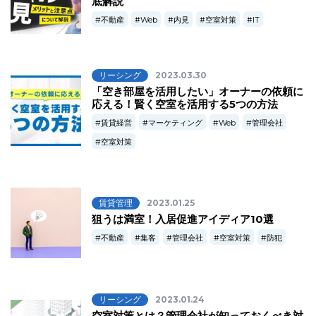
底解説
不動産
Web
内見
空室対策
IT
リーシング
2023.03.30
「空き部屋を活用したい」オーナーの依頼に
応える！賢く空室を活用する5つの方法
賃貸経営
マーケティング
Web
管理会社
空室対策
賃貸管理
2023.01.25
狙うは満室！入居促進アイディア10選
不動産
集客
管理会社
空室対策
防犯
リーシング
2023.01.24
空室対策とは？管理会社が知っておくべき対