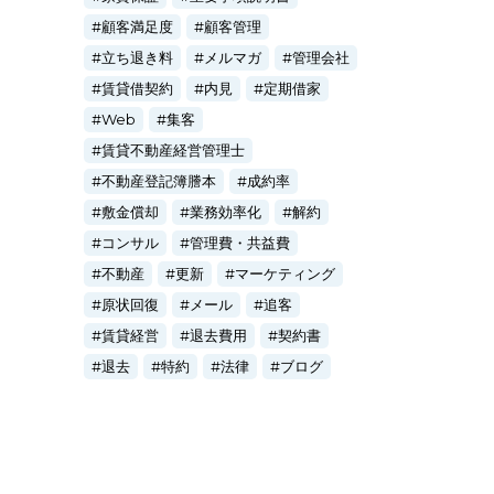
顧客満足度
顧客管理
立ち退き料
メルマガ
管理会社
賃貸借契約
内見
定期借家
Web
集客
賃貸不動産経営管理士
不動産登記簿謄本
成約率
敷金償却
業務効率化
解約
コンサル
管理費・共益費
不動産
更新
マーケティング
原状回復
メール
追客
賃貸経営
退去費用
契約書
退去
特約
法律
ブログ