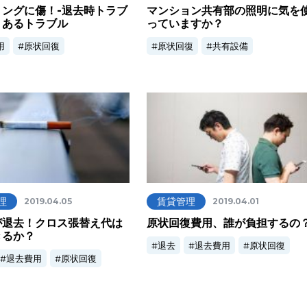
リングに傷！-退去時トラブ
マンション共有部の照明に気を
くあるトラブル
っていますか？
用
原状回復
原状回復
共有設備
理
賃貸管理
2019.04.05
2019.04.01
が退去！クロス張替え代は
原状回復費用、誰が負担するの
きるか？
退去
退去費用
原状回復
退去費用
原状回復