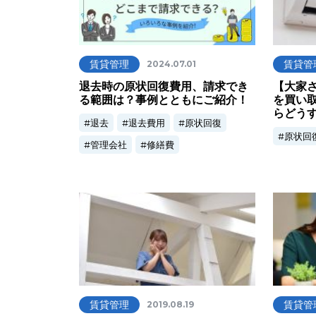
賃貸管理
賃貸管
2024.07.01
退去時の原状回復費用、請求でき
【大家
る範囲は？事例とともにご紹介！
を買い
らどう
退去
退去費用
原状回復
原状回
管理会社
修繕費
賃貸管理
賃貸管
2019.08.19