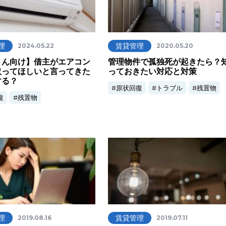
理
賃貸管理
2024.05.22
2020.05.20
さん向け】借主がエアコン
管理物件で孤独死が起きたら？
取ってほしいと言ってきた
っておきたい対応と対策
する？
原状回復
トラブル
残置物
復
残置物
理
賃貸管理
2019.08.16
2019.07.11