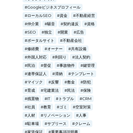
Googleビジネスプロフィール
ローカルSEO
資金
不動産経営
仲介業
騒音
契約違反
資格
SEO
独立
開業
広告
ポータルサイト
不動産会社
修繕費
オーナー
共有設備
外国人対応
利回り
法人契約
民泊
督促
事故物件
鍵管理
連帯保証人
滞納
テンプレート
マイソク
反響
敷金
防犯
育成
宅建業法
民法
保険
残置物
IT
トラブル
CRM
社員
教育
ゴミ
空室対策
人材
リノベーション
人事
駐車場
サブリース
クレーム
家賃保証
重要事項説明書