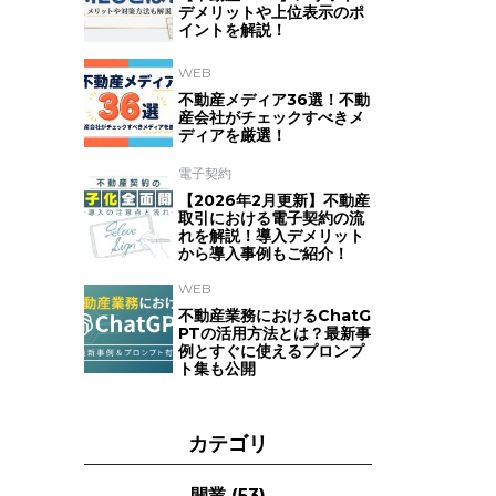
デメリットや上位表示のポ
イントを解説！
WEB
不動産メディア36選！不動
産会社がチェックすべきメ
ディアを厳選！
電子契約
【2026年2月更新】不動産
取引における電子契約の流
れを解説！導入デメリット
から導入事例もご紹介！
WEB
不動産業務におけるChatG
PTの活用方法とは？最新事
例とすぐに使えるプロンプ
ト集も公開
カテゴリ
開業
(53)