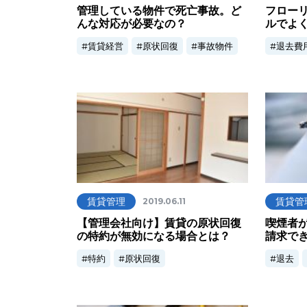
管理している物件で死亡事故。ど
フロー
んな対応が必要なの？
ルでよ
賃貸経営
原状回復
事故物件
退去費
賃貸管理
賃貸管
2019.06.11
【管理会社向け】賃貸の原状回復
喫煙者
の特約が無効になる場合とは？
請求で
特約
原状回復
退去