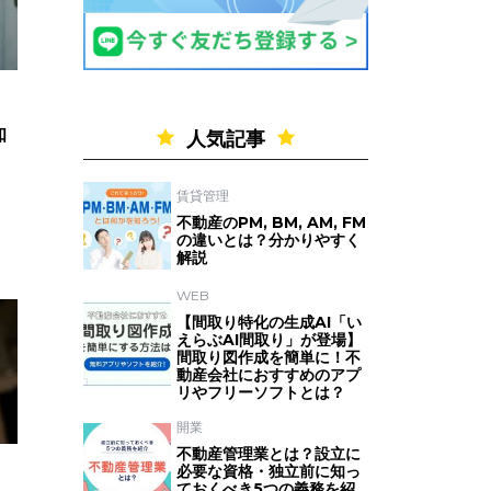
知
人気記事
賃貸管理
不動産のPM, BM, AM, FM
の違いとは？分かりやすく
解説
WEB
【間取り特化の生成AI「い
えらぶAI間取り」が登場】
間取り図作成を簡単に！不
動産会社におすすめのアプ
リやフリーソフトとは？
開業
不動産管理業とは？設立に
必要な資格・独立前に知っ
ておくべき5つの義務を紹