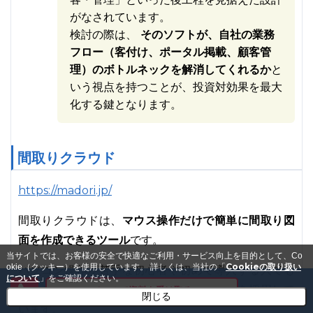
がなされています。
検討の際は、
そのソフトが、自社の業務
フロー（客付け、ポータル掲載、顧客管
理）のボトルネックを解消してくれるか
と
いう視点を持つことが、投資対効果を最大
化する鍵となります。
間取りクラウド
https://madori.jp/
マウス操作だけで簡単に間取り図
間取りクラウドは、
面を作成できるツール
です。
当サイトでは、お客様の安全で快適なご利用・サービス向上を目的として、Co
Cookieの取り扱い
okie（クッキー）を使用しています。
詳しくは、当社の「
パソコン操作が苦手な初心者や初めて導入する人でも
について
」をご確認ください。
使えるように、非常にシンプルな操作方法を採用して
メールで資料を受け取る
閉じる
います。