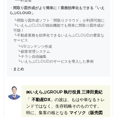
┗
一軒楽着
・
間取り図作成がより簡単に！業務効率化もできる「いえ
らぶCLOUD」
┗
間取り図作成ソフト「間取りクラウド」が利用可能に
┗
いえらぶCLOUD独自機能でも簡単に間取り図作成が
可能！
┗
不動産業務を効率化できるいえらぶCLOUDの豊富な
サービス
┗
VRコンテンツ作成
┗
顧客管理システム
┗
チラシ自由編集
┗
いえらぶCLOUDのサービスを導入した事例
・
まとめ
㈱いえらぶGROUP 執行役員 三津田貴紀
「
不動産DX
」の波は、もはや単なるトレ
ンドではなく、生存戦略そのものです。
特に、集客の核となる
マイソク（販売図