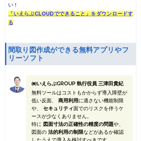
い！
「いえらぶCLOUDでできること」をダウンロードす
る
間取り図作成ができる無料アプリやフ
リーソフト
㈱いえらぶGROUP 執行役員 三津田貴紀
無料ツールはコストもかからず導入障壁が
低い反面、
商用利用
に適さない機能制限
や、
セキュリティ
面でのリスクを伴うケ
ースが少なくありません。
特に
図面寸法の正確性の精度の問題
や、
図面の
法的利用の制限
などがあるか確認
したうえで導入を検討すべきです。