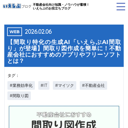
不動産会社向け知識・ノウハウが蓄積！
いえらぶのお役立ちブログ
2026.02.06
WEB
【間取り特化の生成AI「いえらぶAI間取
り」が登場】間取り図作成を簡単に！不動
産会社におすすめのアプリやフリーソフト
とは？
タグ：
#業務効率化
#IT
#マイソク
#不動産会社
#間取り図