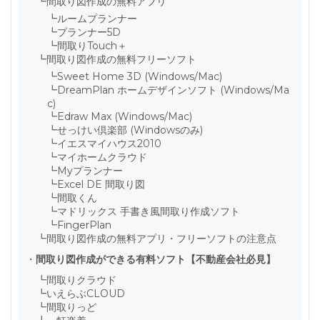
┗
間取り図作成の無料アプリ
┗
ルームプランナー
┗
プランナー5D
┗
間取りTouch＋
┗
間取り図作成の無料フリーソフト
┗
Sweet Home 3D (Windows/Mac)
┗
DreamPlan ホームデザインソフト (Windows/Ma
c)
┗
Edraw Max (Windows/Mac)
┗
せっけい倶楽部 (Windowsのみ)
┗
イエスマイハウス2010
┗
マイホームクラウド
┗
Myプランナー
┗
Excel DE 間取り図
┗
間取くん
┗
マドリックス 手書き風間取り作成ソフト
┗
FingerPlan
┗
間取り図作成の無料アプリ・フリーソフトの注意点
・
間取り図作成ができる有料ソフト【不動産会社必見】
┗
間取りクラウド
┗
いえらぶCLOUD
┗
間取りっど