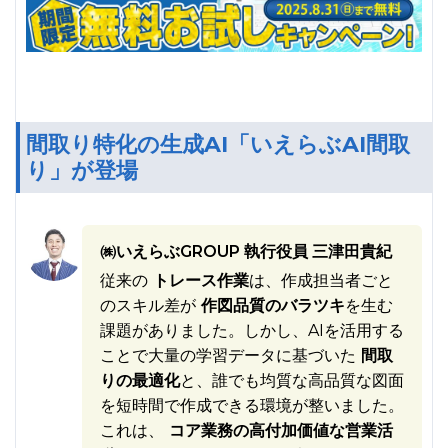
間取り特化の生成AI「いえらぶAI間取
り」が登場
㈱いえらぶGROUP 執行役員 三津田貴紀
従来の
トレース作業
は、作成担当者ごと
のスキル差が
作図品質のバラツキ
を生む
課題がありました。しかし、AIを活用する
ことで大量の学習データに基づいた
間取
りの最適化
と、誰でも均質な高品質な図面
を短時間で作成できる環境が整いました。
これは、
コア業務の高付加価値な営業活