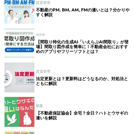
賃貸管理
不動産のPM, BM, AM, FMの違いとは？分かりや
すく解説
WEB
【間取り特化の生成AI「いえらぶAI間取り」が登
場】間取り図作成を簡単に！不動産会社におすす
めのアプリやフリーソフトとは？
賃貸管理
法定更新とは？更新料はどうなるのか、対処法と
ともに解説
開業
【不動産保証協会】全宅？全日？ハトとウサギの
違いを解説