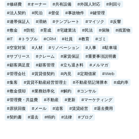
修繕費
オーナー
共有設備
外国人対応
利回り
法人契約
民泊
督促
事故物件
鍵管理
連帯保証人
滞納
テンプレート
マイソク
反響
敷金
防犯
育成
宅建業法
民法
保険
残置物
IT
トラブル
CRM
社員
教育
ゴミ
空室対策
人材
リノベーション
人事
駐車場
サブリース
クレーム
家賃保証
重要事項説明書
顧客満足度
顧客管理
立ち退き料
メルマガ
管理会社
賃貸借契約
内見
定期借家
Web
集客
賃貸不動産経営管理士
不動産登記簿謄本
成約率
敷金償却
業務効率化
解約
コンサル
管理費・共益費
不動産
更新
マーケティング
原状回復
メール
追客
賃貸経営
退去費用
契約書
退去
特約
法律
ブログ