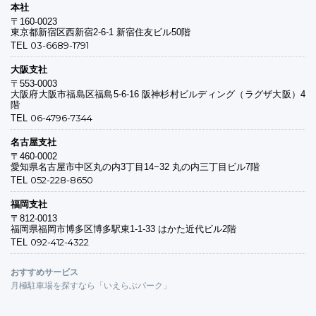
本社
〒160-0023
東京都新宿区西新宿2-6-1 新宿住友ビル50階
03-6689-1791
TEL
大阪支社
〒553-0003
大阪府大阪市福島区福島5-6-16 阪神杉村ビルディング（ラグザ大阪）4
階
06-4796-7344
TEL
名古屋支社
〒460-0002
愛知県名古屋市中区丸の内3丁目14−32 丸の内三丁目ビル7階
052-228-8650
TEL
福岡支社
〒812-0013
福岡県福岡市博多区博多駅東1-1-33 はかた近代ビル2階
092-412-4322
TEL
おすすめサービス
月極駐車場を探すなら「いえらぶパーク」