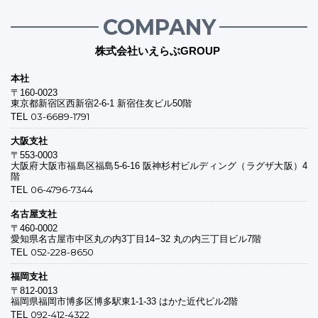
COMPANY
株式会社いえらぶGROUP
本社
〒160-0023
東京都新宿区西新宿2-6-1 新宿住友ビル50階
03-6689-1791
TEL
大阪支社
〒553-0003
大阪府大阪市福島区福島5-6-16 阪神杉村ビルディング（ラグザ大阪）4
階
06-4796-7344
TEL
名古屋支社
〒460-0002
愛知県名古屋市中区丸の内3丁目14−32 丸の内三丁目ビル7階
052-228-8650
TEL
福岡支社
〒812-0013
福岡県福岡市博多区博多駅東1-1-33 はかた近代ビル2階
092-412-4322
TEL