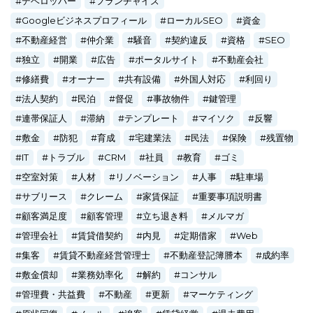
デベロッパー
フランチャイズ
Googleビジネスプロフィール
ローカルSEO
資金
不動産経営
仲介業
騒音
契約違反
資格
SEO
独立
開業
広告
ポータルサイト
不動産会社
修繕費
オーナー
共有設備
外国人対応
利回り
法人契約
民泊
督促
事故物件
鍵管理
連帯保証人
滞納
テンプレート
マイソク
反響
敷金
防犯
育成
宅建業法
民法
保険
残置物
IT
トラブル
CRM
社員
教育
ゴミ
空室対策
人材
リノベーション
人事
駐車場
サブリース
クレーム
家賃保証
重要事項説明書
顧客満足度
顧客管理
立ち退き料
メルマガ
管理会社
賃貸借契約
内見
定期借家
Web
集客
賃貸不動産経営管理士
不動産登記簿謄本
成約率
敷金償却
業務効率化
解約
コンサル
管理費・共益費
不動産
更新
マーケティング