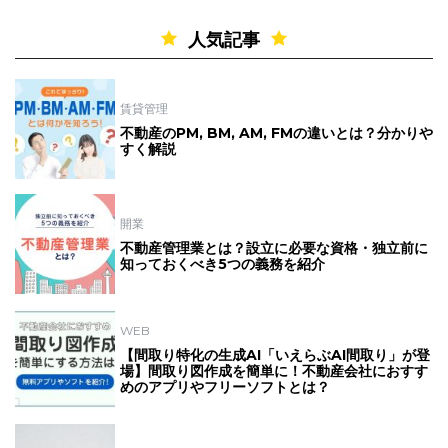
人気記事
賃貸管理
不動産のPM, BM, AM, FMの違いとは？分かりや
すく解説
開業
不動産管理業とは？設立に必要な資格・独立前に
知っておくべき5つの義務を紹介
WEB
【間取り特化の生成AI「いえらぶAI間取り」が登
場】間取り図作成を簡単に！不動産会社におすす
めのアプリやフリーソフトとは？