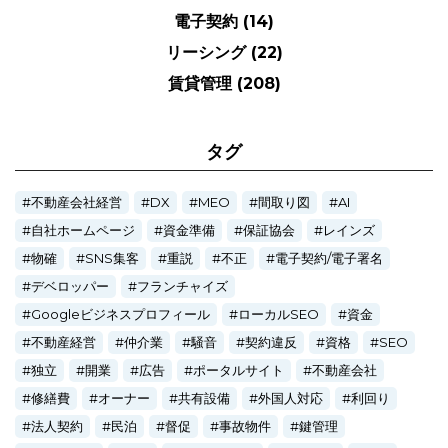
電子契約
(14)
リーシング
(22)
賃貸管理
(208)
タグ
不動産会社経営
DX
MEO
間取り図
AI
自社ホームページ
資金準備
保証協会
レインズ
物確
SNS集客
重説
不正
電子契約/電子署名
デベロッパー
フランチャイズ
Googleビジネスプロフィール
ローカルSEO
資金
不動産経営
仲介業
騒音
契約違反
資格
SEO
独立
開業
広告
ポータルサイト
不動産会社
修繕費
オーナー
共有設備
外国人対応
利回り
法人契約
民泊
督促
事故物件
鍵管理