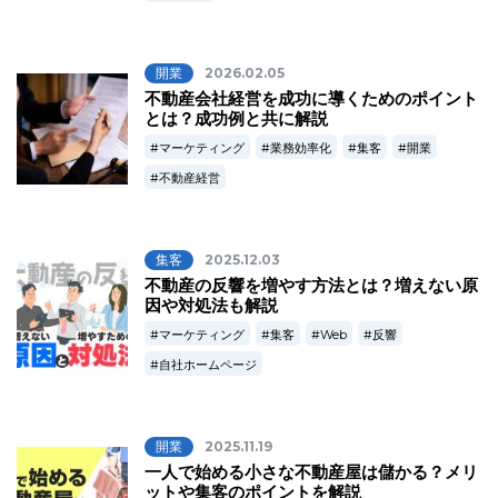
開業
2026.02.05
不動産会社経営を成功に導くためのポイント
とは？成功例と共に解説
マーケティング
業務効率化
集客
開業
不動産経営
集客
2025.12.03
不動産の反響を増やす方法とは？増えない原
因や対処法も解説
マーケティング
集客
Web
反響
自社ホームページ
開業
2025.11.19
一人で始める小さな不動産屋は儲かる？メリ
ットや集客のポイントを解説