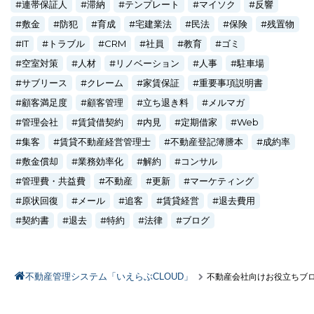
連帯保証人
滞納
テンプレート
マイソク
反響
敷金
防犯
育成
宅建業法
民法
保険
残置物
IT
トラブル
CRM
社員
教育
ゴミ
空室対策
人材
リノベーション
人事
駐車場
サブリース
クレーム
家賃保証
重要事項説明書
顧客満足度
顧客管理
立ち退き料
メルマガ
管理会社
賃貸借契約
内見
定期借家
Web
集客
賃貸不動産経営管理士
不動産登記簿謄本
成約率
敷金償却
業務効率化
解約
コンサル
管理費・共益費
不動産
更新
マーケティング
原状回復
メール
追客
賃貸経営
退去費用
契約書
退去
特約
法律
ブログ
不動産管理システム「いえらぶCLOUD」
不動産会社向けお役立ちブ