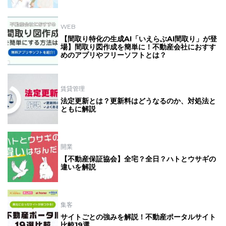
WEB
【間取り特化の生成AI「いえらぶAI間取り」が登
場】間取り図作成を簡単に！不動産会社におすす
めのアプリやフリーソフトとは？
賃貸管理
法定更新とは？更新料はどうなるのか、対処法と
ともに解説
開業
【不動産保証協会】全宅？全日？ハトとウサギの
違いを解説
集客
サイトごとの強みを解説！不動産ポータルサイト
比較19選