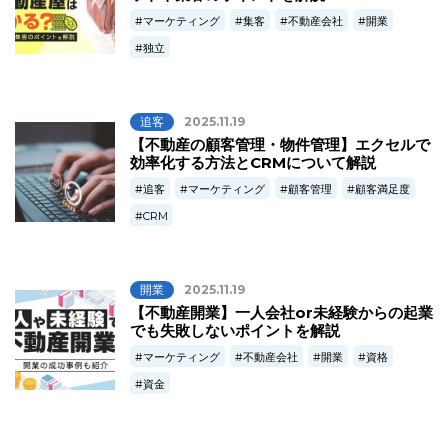
マーケティング
集客
不動産会社
開業
独立
追客
2025.11.19
【不動産の顧客管理・物件管理】エクセルで
効率化する方法とCRMについて解説
追客
マーケティング
顧客管理
顧客満足度
CRM
開業
2025.11.19
【不動産開業】一人会社or未経験からの起業
でも失敗しないポイントを解説
マーケティング
不動産会社
開業
資格
資金