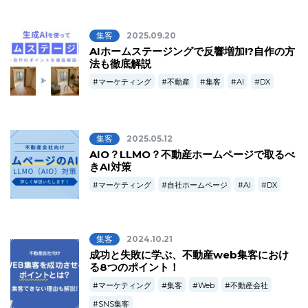
集客
2025.09.20
AIホームステージングで反響増加!?自作の方
法も徹底解説
マーケティング
不動産
集客
AI
DX
集客
2025.05.12
AIO？LLMO？不動産ホームページで取るべ
きAI対策
マーケティング
自社ホームページ
AI
DX
集客
2024.10.21
成功と失敗に学ぶ、不動産web集客におけ
る8つのポイント！
マーケティング
集客
Web
不動産会社
SNS集客