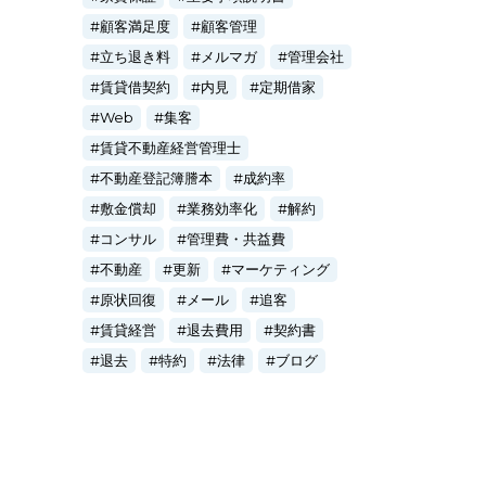
顧客満足度
顧客管理
立ち退き料
メルマガ
管理会社
賃貸借契約
内見
定期借家
Web
集客
賃貸不動産経営管理士
不動産登記簿謄本
成約率
敷金償却
業務効率化
解約
コンサル
管理費・共益費
不動産
更新
マーケティング
原状回復
メール
追客
賃貸経営
退去費用
契約書
退去
特約
法律
ブログ