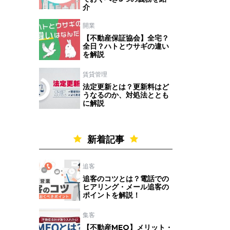
介
開業
【不動産保証協会】全宅？
全日？ハトとウサギの違い
を解説
賃貸管理
法定更新とは？更新料はど
うなるのか、対処法ととも
に解説
新着記事
追客
追客のコツとは？電話での
ヒアリング・メール追客の
ポイントを解説！
集客
【不動産MEO】メリット・