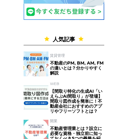
人気記事
賃貸管理
不動産のPM, BM, AM, FM
の違いとは？分かりやすく
解説
WEB
【間取り特化の生成AI「い
えらぶAI間取り」が登場】
間取り図作成を簡単に！不
動産会社におすすめのアプ
リやフリーソフトとは？
開業
不動産管理業とは？設立に
必要な資格・独立前に知っ
ておくべき5つの義務を紹