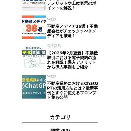
デメリットや上位表示のポ
イントを解説！
WEB
不動産メディア36選！不動
産会社がチェックすべきメ
ディアを厳選！
電子契約
【2026年2月更新】不動産
取引における電子契約の流
れを解説！導入デメリット
から導入事例もご紹介！
WEB
不動産業務におけるChatG
PTの活用方法とは？最新事
例とすぐに使えるプロンプ
ト集も公開
カテゴリ
開業
(53)