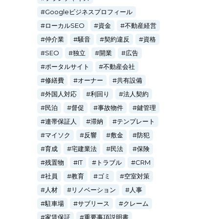
Googleビジネスプロフィール
ローカルSEO
資金
不動産経営
仲介業
騒音
契約違反
資格
SEO
独立
開業
広告
ポータルサイト
不動産会社
修繕費
オーナー
共有設備
外国人対応
利回り
法人契約
民泊
督促
事故物件
鍵管理
連帯保証人
滞納
テンプレート
マイソク
反響
敷金
防犯
育成
宅建業法
民法
保険
残置物
IT
トラブル
CRM
社員
教育
ゴミ
空室対策
人材
リノベーション
人事
駐車場
サブリース
クレーム
家賃保証
重要事項説明書