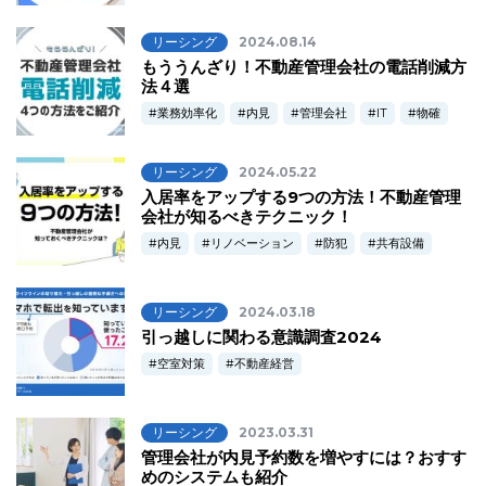
リーシング
2024.08.14
もううんざり！不動産管理会社の電話削減方
法４選
業務効率化
内見
管理会社
IT
物確
リーシング
2024.05.22
入居率をアップする9つの方法！不動産管理
会社が知るべきテクニック！
内見
リノベーション
防犯
共有設備
リーシング
2024.03.18
引っ越しに関わる意識調査2024
空室対策
不動産経営
リーシング
2023.03.31
管理会社が内見予約数を増やすには？おすす
めのシステムも紹介