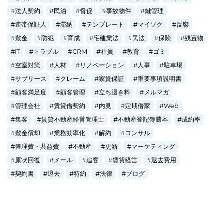
法人契約
民泊
督促
事故物件
鍵管理
連帯保証人
滞納
テンプレート
マイソク
反響
敷金
防犯
育成
宅建業法
民法
保険
残置物
IT
トラブル
CRM
社員
教育
ゴミ
空室対策
人材
リノベーション
人事
駐車場
サブリース
クレーム
家賃保証
重要事項説明書
顧客満足度
顧客管理
立ち退き料
メルマガ
管理会社
賃貸借契約
内見
定期借家
Web
集客
賃貸不動産経営管理士
不動産登記簿謄本
成約率
敷金償却
業務効率化
解約
コンサル
管理費・共益費
不動産
更新
マーケティング
原状回復
メール
追客
賃貸経営
退去費用
契約書
退去
特約
法律
ブログ