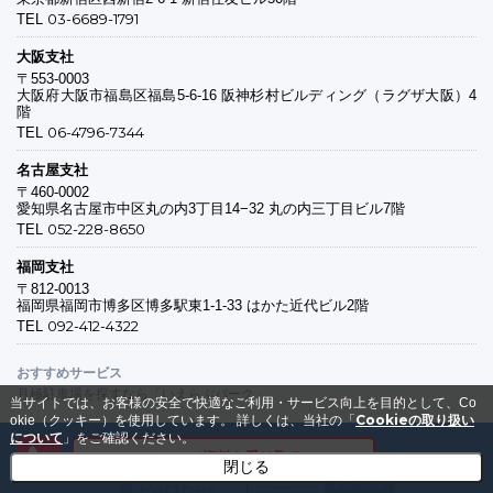
03-6689-1791
TEL
大阪支社
〒553-0003
大阪府大阪市福島区福島5-6-16 阪神杉村ビルディング（ラグザ大阪）4
階
06-4796-7344
TEL
名古屋支社
〒460-0002
愛知県名古屋市中区丸の内3丁目14−32 丸の内三丁目ビル7階
052-228-8650
TEL
福岡支社
〒812-0013
福岡県福岡市博多区博多駅東1-1-33 はかた近代ビル2階
092-412-4322
TEL
おすすめサービス
月極駐車場を探すなら「いえらぶパーク」
当サイトでは、お客様の安全で快適なご利用・サービス向上を目的として、Co
Cookieの取り扱い
okie（クッキー）を使用しています。
詳しくは、当社の「
について
」をご確認ください。
メールで資料を受け取る
閉じる