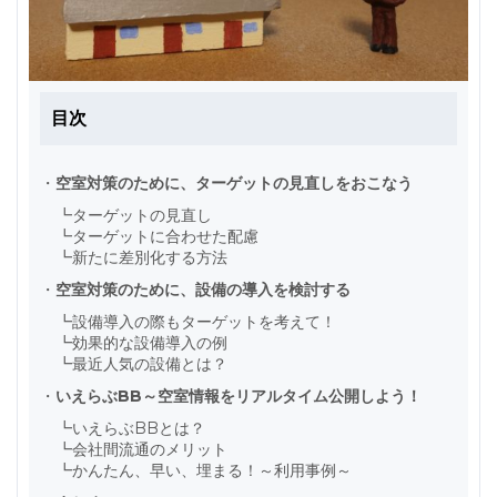
目次
・
空室対策のために、ターゲットの見直しをおこなう
┗
ターゲットの見直し
┗
ターゲットに合わせた配慮
┗
新たに差別化する方法
・
空室対策のために、設備の導入を検討する
┗
設備導入の際もターゲットを考えて！
┗
効果的な設備導入の例
┗
最近人気の設備とは？
・
いえらぶBB～空室情報をリアルタイム公開しよう！
┗
いえらぶBBとは？
┗
会社間流通のメリット
┗
かんたん、早い、埋まる！～利用事例～