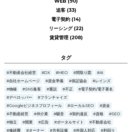
WEB
(90)
追客
(33)
電子契約
(14)
リーシング
(22)
賃貸管理
(208)
タグ
不動産会社経営
DX
MEO
間取り図
AI
自社ホームページ
資金準備
保証協会
レインズ
物確
SNS集客
重説
不正
電子契約/電子署名
デベロッパー
フランチャイズ
Googleビジネスプロフィール
ローカルSEO
資金
不動産経営
仲介業
騒音
契約違反
資格
SEO
独立
開業
広告
ポータルサイト
不動産会社
修繕費
オーナー
共有設備
外国人対応
利回り