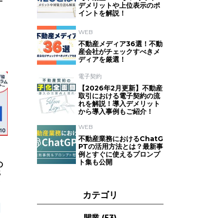
デメリットや上位表示のポ
イントを解説！
WEB
不動産メディア36選！不動
産会社がチェックすべきメ
ディアを厳選！
電子契約
【2026年2月更新】不動産
取引における電子契約の流
れを解説！導入デメリット
から導入事例もご紹介！
WEB
不動産業務におけるChatG
PTの活用方法とは？最新事
例とすぐに使えるプロンプ
ト集も公開
の
S
セ
カテゴリ
開業
(53)