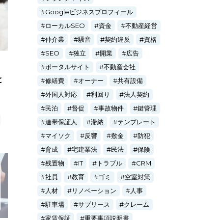
Googleビジネスプロフィール
ローカルSEO
資金
不動産経営
仲介業
騒音
契約違反
資格
SEO
独立
開業
広告
ポータルサイト
不動産会社
と
修繕費
オーナー
共有設備
外国人対応
利回り
法人契約
民泊
督促
事故物件
鍵管理
連帯保証人
滞納
テンプレート
マイソク
反響
敷金
防犯
育成
宅建業法
民法
保険
残置物
IT
トラブル
CRM
社員
教育
ゴミ
空室対策
人材
リノベーション
人事
駐車場
サブリース
クレーム
家賃保証
重要事項説明書