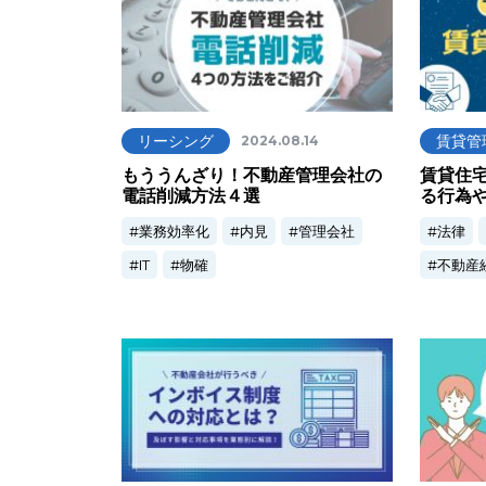
リーシング
賃貸管
2024.08.14
もううんざり！不動産管理会社の
賃貸住
電話削減方法４選
る行為
業務効率化
内見
管理会社
法律
IT
物確
不動産