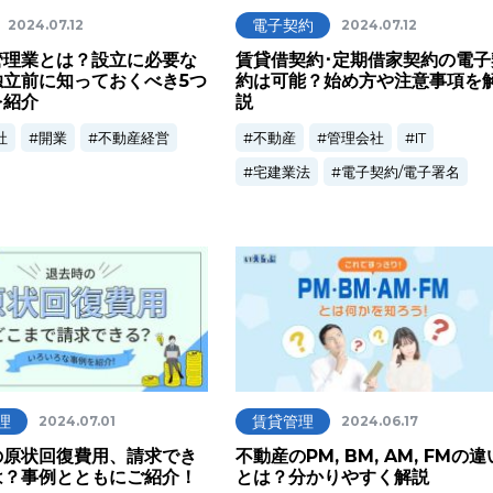
電子契約
2024.07.12
2024.07.12
管理業とは？設立に必要な
賃貸借契約･定期借家契約の電子
独立前に知っておくべき5つ
約は可能？始め方や注意事項を
を紹介
説
社
開業
不動産経営
不動産
管理会社
IT
宅建業法
電子契約/電子署名
理
賃貸管理
2024.07.01
2024.06.17
の原状回復費用、請求でき
不動産のPM, BM, AM, FMの違
は？事例とともにご紹介！
とは？分かりやすく解説