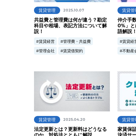
賃貸管理
賃貸管
2025.10.07
共益費と管理費は何が違う？勘定
仲介手数
科目や相場、表記方法について解
0%」
説！
語解説
賃貸経営
管理費・共益費
賃貸経
管理会社
賃貸借契約
不動産
賃貸管理
賃貸管
2025.04.20
法定更新とは？更新料はどうなる
家賃保
のか、対処法とともに解説
決済サ