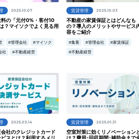
理
賃貸管理
2025.10.07
2025.10.03
料の「元付0%・客付10
不動産の家賃保証とはどんなも
とは？マイソクでよく見る用
の？導入のメリットやサービス
！
容をご紹介
営
管理会社
マイソク
集客
管理会社
家賃保証
会社
不動産経営
不動産経営
理
賃貸管理
2025.03.14
2025.01.31
証会社のクレジットカード
空室対策に効くリノベーション
ービスとは？利用するメリ
は？費用･回収期間･補助金まで