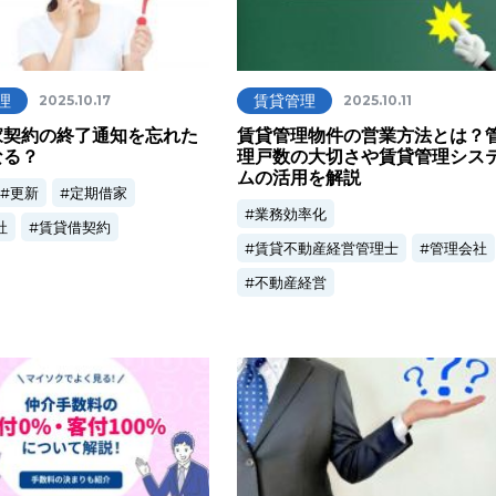
理
賃貸管理
2025.10.17
2025.10.11
家契約の終了通知を忘れた
賃貸管理物件の営業方法とは？
なる？
理戸数の大切さや賃貸管理シス
ムの活用を解説
更新
定期借家
業務効率化
社
賃貸借契約
賃貸不動産経営管理士
管理会社
不動産経営