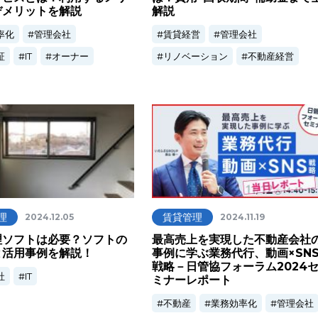
デメリットを解説
解説
率化
管理会社
賃貸経営
管理会社
証
IT
オーナー
リノベーション
不動産経営
理
賃貸管理
2024.12.05
2024.11.19
理ソフトは必要？ソフトの
最高売上を実現した不動産会社
と活用事例を解説！
事例に学ぶ業務代行、動画×SN
戦略－日管協フォーラム2024
社
IT
ミナーレポート
不動産
業務効率化
管理会社