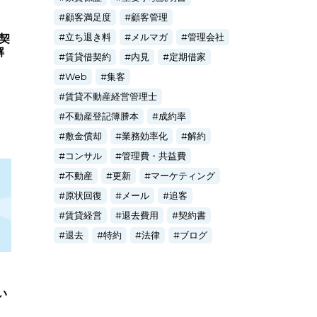
顧客満足度
顧客管理
立ち退き料
メルマガ
管理会社
契
解
賃貸借契約
内見
定期借家
Web
集客
賃貸不動産経営管理士
不動産登記簿謄本
成約率
敷金償却
業務効率化
解約
コンサル
管理費・共益費
不動産
更新
マーケティング
原状回復
メール
追客
賃貸経営
退去費用
契約書
退去
特約
法律
ブログ
い