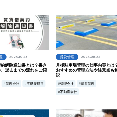
理
賃貸管理
2024.10.23
2024.08.22
契約解除通知書とは？書き
月極駐車場管理の仕事内容とは
件、退去までの流れをご紹
おすすめの管理方法や注意点も
説
管理会社
不動産経営
管理会社
顧客管理
不動産会社