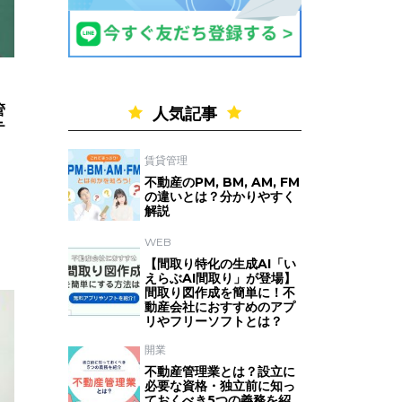
管
人気記事
テ
賃貸管理
不動産のPM, BM, AM, FM
の違いとは？分かりやすく
解説
WEB
【間取り特化の生成AI「い
えらぶAI間取り」が登場】
間取り図作成を簡単に！不
動産会社におすすめのアプ
リやフリーソフトとは？
開業
不動産管理業とは？設立に
必要な資格・独立前に知っ
ておくべき5つの義務を紹