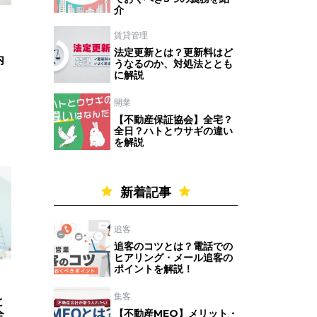
介
賃貸管理
法定更新とは？更新料はど
内
うなるのか、対処法ととも
に解説
開業
【不動産保証協会】全宅？
全日？ハトとウサギの違い
を解説
新着記事
追客
追客のコツとは？電話での
ヒアリング・メール追客の
ポイントを解説！
集客
と
【不動産MEO】メリット・
全