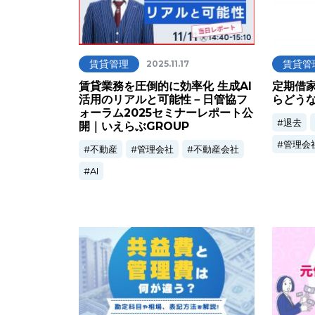
賃貸管理
賃貸管
2025.11.17
賃貸業務を圧倒的に効率化 生成AI
定期借
活用のリアルと可能性－日管協フ
らどう
ォーラム2025セミナーレポート公
退去
開｜いえらぶGROUP
管理会
不動産
管理会社
不動産会社
AI