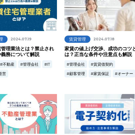
理
賃貸管理
2024.07.19
2024.07.18
宅管理業法とは？禁止され
家賃の値上げ交渉、成功のコツ
や義務について解説
は？正当な条件や注意点も解説
不動産
管理会社
IT
管理会社
賃貸借契約
経営
顧客管理
家賃保証
オーナー