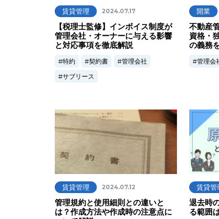
賃貸管理
開業
2024.07.17
【税理士監修】インボイス制度が
不動産
管理会社・オーナーに与える影響
資格・
と対応事項を徹底解説
の義務
特約
契約書
管理会社
管理会
サブリース
賃貸管理
賃貸管
2024.07.12
管理規約と使用細則との違いと
退去時
は？作成方法や作成時の注意点に
る範囲