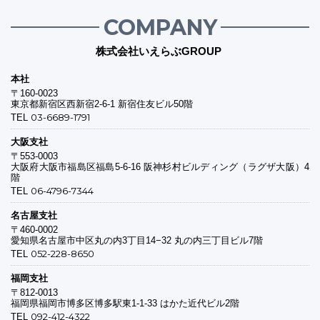
COMPANY
株式会社いえらぶGROUP
本社
〒160-0023
東京都新宿区西新宿2-6-1 新宿住友ビル50階
03-6689-1791
TEL
大阪支社
〒553-0003
大阪府大阪市福島区福島5-6-16 阪神杉村ビルディング（ラグザ大阪）4
階
06-4796-7344
TEL
名古屋支社
〒460-0002
愛知県名古屋市中区丸の内3丁目14−32 丸の内三丁目ビル7階
052-228-8650
TEL
福岡支社
〒812-0013
福岡県福岡市博多区博多駅東1-1-33 はかた近代ビル2階
092-412-4322
TEL