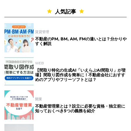
人気記事
賃貸管理
不動産のPM, BM, AM, FMの違いとは？分かりや
すく解説
WEB
【間取り特化の生成AI「いえらぶAI間取り」が登
場】間取り図作成を簡単に！不動産会社におすす
めのアプリやフリーソフトとは？
開業
不動産管理業とは？設立に必要な資格・独立前に
知っておくべき5つの義務を紹介