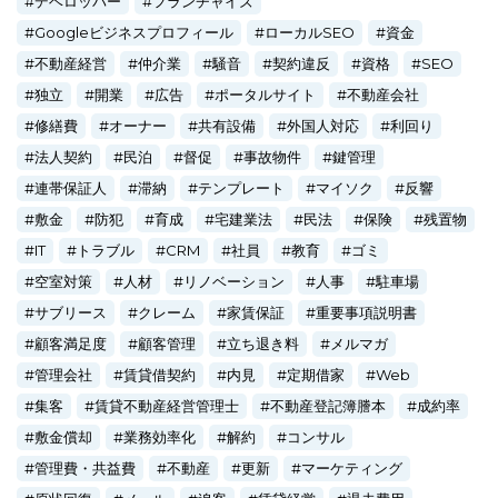
デベロッパー
フランチャイズ
Googleビジネスプロフィール
ローカルSEO
資金
不動産経営
仲介業
騒音
契約違反
資格
SEO
独立
開業
広告
ポータルサイト
不動産会社
修繕費
オーナー
共有設備
外国人対応
利回り
法人契約
民泊
督促
事故物件
鍵管理
連帯保証人
滞納
テンプレート
マイソク
反響
敷金
防犯
育成
宅建業法
民法
保険
残置物
IT
トラブル
CRM
社員
教育
ゴミ
空室対策
人材
リノベーション
人事
駐車場
サブリース
クレーム
家賃保証
重要事項説明書
顧客満足度
顧客管理
立ち退き料
メルマガ
管理会社
賃貸借契約
内見
定期借家
Web
集客
賃貸不動産経営管理士
不動産登記簿謄本
成約率
敷金償却
業務効率化
解約
コンサル
管理費・共益費
不動産
更新
マーケティング