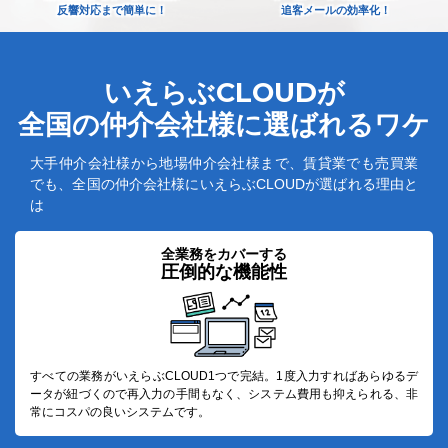
反響対応まで簡単に！
追客メールの効率化！
いえらぶCLOUDが
全国の仲介会社様に選ばれるワケ
ユーザーインタビュー
ホームページ制作実績
大手仲介会社様から地場仲介会社様まで、賃貸業でも売買業
でも、
全国の仲介会社様にいえらぶCLOUDが選ばれる理由と
は
全業務をカバーする
圧倒的な機能性
ニュース一覧
お役立ちブログ
資料ダウンロード
特長
サービス一覧
プラン
すべての業務がいえらぶCLOUD1つで完結。1度入力すればあらゆるデ
ータが紐づくので再入力の手間もなく、システム費用も抑えられる、非
常にコスパの良いシステムです。