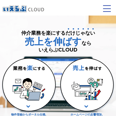
仲介業務を楽にする
だけじゃない
賃貸仲介
売買仲介
賃貸管理
売上を伸ばす
なら
業務向け機能
業務向け機能
業務向け機能
いえらぶCLOUD
ホームページ制作について
プラン紹介･制作の流れ
物件登録からポータル出稿､
ホームページの反響増加､