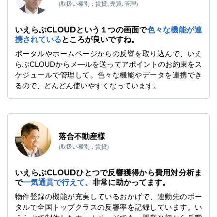
(取扱い種別：賃貸､売買､管理)
いえらぶCLOUDという１つの画面で
色々な機能が連
携されている
ところが良いですね。
ポータルやホームページからの反響を取り込んで、いえ
らぶCLOUDからメ―ルを送ってアポイントのお約束をス
ケジュールで管理して。色々な機能やデータを連携でき
るので、どんどん使いやすくなっています。
落合不動産様
(取扱い種別：賃貸)
いえらぶCLOUDひとつで反響獲得から費用対分析ま
で
一気通貫で行えて
、非常に助かってます。
物件登録の機能が充実しているおかげで、連動先のポー
タルで全国トップクラスの反響率を記録しています。い