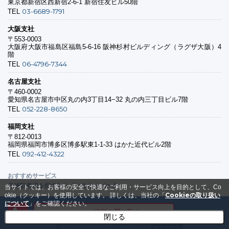
東京都新宿区西新宿2-6-1 新宿住友ビル50階
03-6689-1791
TEL
大阪支社
〒553-0003
大阪府大阪市福島区福島5-6-16 阪神杉村ビルディング（ラグザ大阪）4
階
06-4796-7344
TEL
名古屋支社
〒460-0002
愛知県名古屋市中区丸の内3丁目14−32 丸の内三丁目ビル7階
052-228-8650
TEL
福岡支社
〒812-0013
福岡県福岡市博多区博多駅東1-1-33 はかた近代ビル2階
092-412-4322
TEL
おすすめサービス
月極駐車場を探すなら「いえらぶパーク」
当サイトでは、お客様の安全で快適なご利用・サービス向上を目的として、Co
Cookieの取り扱い
okie（クッキー）を使用しています。
詳しくは、当社の「
について
」をご確認ください。
メールで資料を受け取る
閉じる