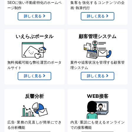
SEOに強い不動産特化の
ホームペ
集客を強化するコンテンツの
企
ージ制作
画･執筆代行
詳しく見る
詳しく見る
いえらぶポータル
顧客管理システム
無料掲載可能な弊社
運営のポータ
案件や追客状況を管理
する顧客管
ルサイト
理システム
詳しく見る
詳しく見る
反響分析
WEB接客
広告･業務の見直しが
簡単にでき
内見･重説にも使える
オンライン
る分析機能
での接客機能