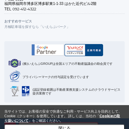
福岡県福岡市博多区博多駅東1-1-33 はかた近代ビル2階
092-412-4322
TEL
おすすめサービス
月極駐車場を探すなら「いえらぶパーク」
(株)いえらぶGROUPは全国エリアの不動産協議会の助会員です
プライバシーマークの付与認定を受けています
(認証登録範囲は不動産業務支援システムのクラウドサービス
提供業務です
プライバシーポリシー
当サイトでは、お客様の安全で快適なご利用・サービス向上を目的として、
Cookieの取
個人情報取扱について
Cookie（クッキー）を使用しています。
詳しくは、当社の「
り扱いについて
」をご確認ください。
Cookieの取り扱いについて
メールで資料を受け取る
閉じる
運営会社