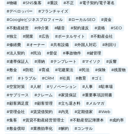
物確
SNS集客
重説
不正
電子契約/電子署名
デベロッパー
フランチャイズ
Googleビジネスプロフィール
ローカルSEO
資金
不動産経営
仲介業
騒音
契約違反
資格
SEO
独立
開業
広告
ポータルサイト
不動産会社
修繕費
オーナー
共有設備
外国人対応
利回り
法人契約
民泊
督促
事故物件
鍵管理
連帯保証人
滞納
テンプレート
マイソク
反響
敷金
防犯
育成
宅建業法
民法
保険
残置物
IT
トラブル
CRM
社員
教育
ゴミ
空室対策
人材
リノベーション
人事
駐車場
サブリース
クレーム
家賃保証
重要事項説明書
顧客満足度
顧客管理
立ち退き料
メルマガ
管理会社
賃貸借契約
内見
定期借家
Web
集客
賃貸不動産経営管理士
不動産登記簿謄本
成約率
敷金償却
業務効率化
解約
コンサル