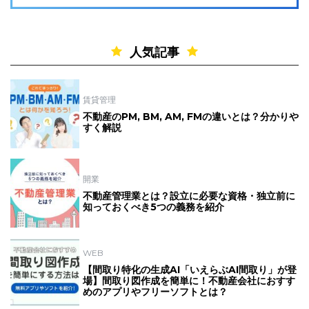
人気記事
賃貸管理
不動産のPM, BM, AM, FMの違いとは？分かりや
すく解説
開業
不動産管理業とは？設立に必要な資格・独立前に
知っておくべき5つの義務を紹介
WEB
【間取り特化の生成AI「いえらぶAI間取り」が登
場】間取り図作成を簡単に！不動産会社におすす
めのアプリやフリーソフトとは？