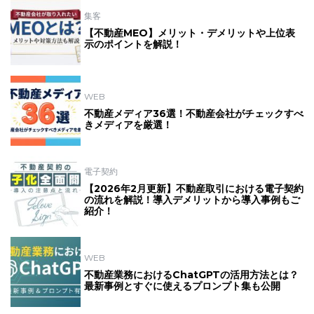
集客
【不動産MEO】メリット・デメリットや上位表
示のポイントを解説！
WEB
不動産メディア36選！不動産会社がチェックすべ
きメディアを厳選！
電子契約
【2026年2月更新】不動産取引における電子契約
の流れを解説！導入デメリットから導入事例もご
紹介！
WEB
不動産業務におけるChatGPTの活用方法とは？
最新事例とすぐに使えるプロンプト集も公開