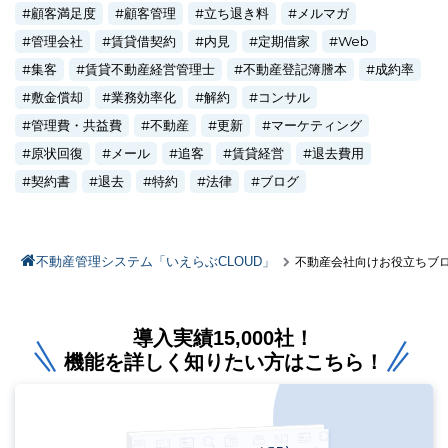
顧客満足度
顧客管理
立ち退き料
メルマガ
管理会社
賃貸借契約
内見
定期借家
Web
集客
賃貸不動産経営管理士
不動産登記簿謄本
成約率
敷金償却
業務効率化
解約
コンサル
管理費・共益費
不動産
更新
マーケティング
原状回復
メール
追客
賃貸経営
退去費用
契約書
退去
特約
法律
ブログ
不動産管理システム「いえらぶCLOUD」
不動産会社向けお役立ちブ
導入実績15,000社！
機能を詳しく知りたい方はこちら！