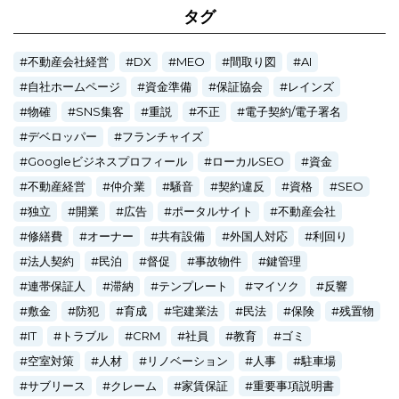
タグ
不動産会社経営
DX
MEO
間取り図
AI
自社ホームページ
資金準備
保証協会
レインズ
物確
SNS集客
重説
不正
電子契約/電子署名
デベロッパー
フランチャイズ
Googleビジネスプロフィール
ローカルSEO
資金
不動産経営
仲介業
騒音
契約違反
資格
SEO
独立
開業
広告
ポータルサイト
不動産会社
修繕費
オーナー
共有設備
外国人対応
利回り
法人契約
民泊
督促
事故物件
鍵管理
連帯保証人
滞納
テンプレート
マイソク
反響
敷金
防犯
育成
宅建業法
民法
保険
残置物
IT
トラブル
CRM
社員
教育
ゴミ
空室対策
人材
リノベーション
人事
駐車場
サブリース
クレーム
家賃保証
重要事項説明書