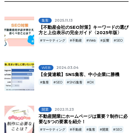
集客
2025.11.13
【不動産会社のSEO対策】キーワードの選び
方と上位表示の完全ガイド〈2025年版〉
マーケティング
不動産
Web
反響
SEO
WEB
2024.03.04
【全賃連載】SNS集客、中小企業に勝機
集客
SEO
SNS集客
DX
開業
2022.11.23
不動産開業にホームページは重要？制作に必
要な5つの要素を紹介！
マーケティング
不動産
集客
開業
SEO