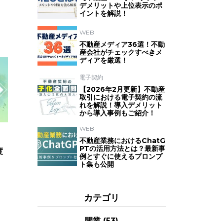
デメリットや上位表示のポ
イントを解説！
WEB
不動産メディア36選！不動
産会社がチェックすべきメ
ディアを厳選！
電子契約
【2026年2月更新】不動産
取引における電子契約の流
れを解説！導入デメリット
から導入事例もご紹介！
WEB
不動産業務におけるChatG
PTの活用方法とは？最新事
度
例とすぐに使えるプロンプ
ト集も公開
カテゴリ
開業
(53)