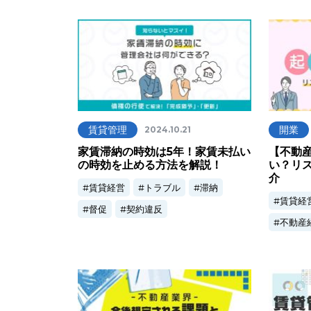
賃貸管理
開業
2024.10.21
家賃滞納の時効は5年！家賃未払い
【不動
の時効を止める方法を解説！
い？リ
介
賃貸経営
トラブル
滞納
賃貸経
督促
契約違反
不動産