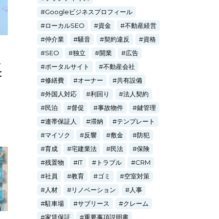
Googleビジネスプロフィール
ローカルSEO
資金
不動産経営
仲介業
騒音
契約違反
資格
SEO
独立
開業
広告
を
ポータルサイト
不動産会社
と
修繕費
オーナー
共有設備
外国人対応
利回り
法人契約
民泊
督促
事故物件
鍵管理
連帯保証人
滞納
テンプレート
マイソク
反響
敷金
防犯
育成
宅建業法
民法
保険
残置物
IT
トラブル
CRM
社員
教育
ゴミ
空室対策
人材
リノベーション
人事
駐車場
サブリース
クレーム
家賃保証
重要事項説明書