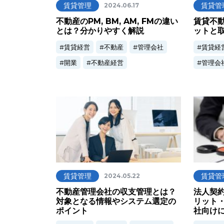
賃貸管理
賃貸管
2024.06.17
不動産のPM, BM, AM, FMの違い
賃貸不
とは？分かりやすく解説
ットと
賃貸経営
不動産
管理会社
賃貸経
開業
不動産経営
管理会
賃貸管理
賃貸管
2024.05.22
不動産管理会社の収支管理とは？
法人契
対象となる情報やシステム選定の
リット
ポイント
社向け