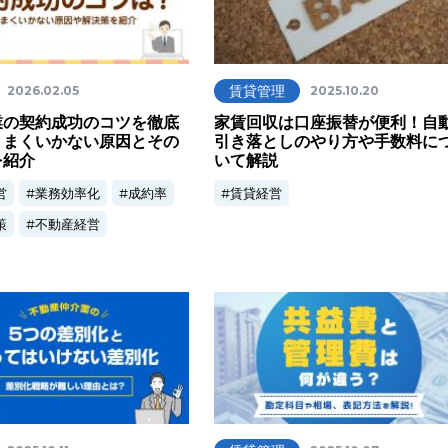
賃貸管理
2026.02.05
2025.10.20
業の契約成功のコツを徹底
家賃回収は口座振替が便利！自
うまくいかない原因とその
引き落としのやり方や手数料に
を紹介
いて解説
営
業務効率化
成約率
賃貸経営
策
不動産経営