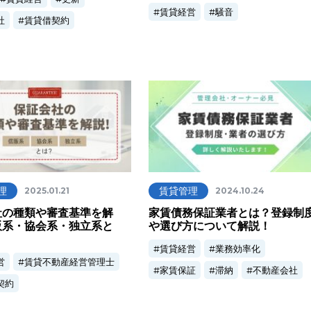
賃貸経営
騒音
社
賃貸借契約
理
賃貸管理
2025.01.21
2024.10.24
社の種類や審査基準を解
家賃債務保証業者とは？登録制
販系・協会系・独立系と
や選び方について解説！
賃貸経営
業務効率化
営
賃貸不動産経営管理士
家賃保証
滞納
不動産会社
契約