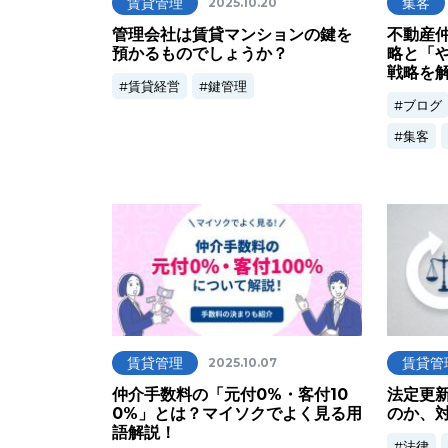
賃貸管理
集客
2025.10.20
管理会社は賃貸マンションの鍵を
不動産
預かるものでしょうか？
略と「
戦略を
賃貸経営
鍵管理
ブログ
集客
賃貸管理
賃貸管
2025.10.07
仲介手数料の「元付0%・客付10
法定更
0%」とは？マイソクでよく見る用
のか、
語解説！
法律