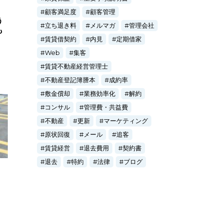
顧客満足度
顧客管理
う
立ち退き料
メルマガ
管理会社
も
賃貸借契約
内見
定期借家
Web
集客
賃貸不動産経営管理士
不動産登記簿謄本
成約率
敷金償却
業務効率化
解約
コンサル
管理費・共益費
不動産
更新
マーケティング
原状回復
メール
追客
賃貸経営
退去費用
契約書
退去
特約
法律
ブログ