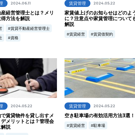
理
賃貸管理
2024.06.11
2024.05.22
動産経営管理士とは？メリ
家賃値上げのお知らせはどのよ
取得方法を解説
に？注意点や家賃管理について
解説
営
賃貸不動産経営管理士
賃貸経営
賃貸借契約
社
資格
理
賃貸管理
2024.05.22
2024.05.22
約で賃貸物件を貸し出すメ
空き駐車場の有効活用方法3選！
・デメリットとは？管理会
賃貸経営
駐車場
に解説