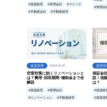
賃貸経営
管理会社
マイソク
管理会
不動産会社
不動産経営
賃貸管理
賃貸管
2025.01.31
空室対策に効くリノベーションと
保証会
は？費用･回収期間･補助金まで全
説！信
解説
は？
賃貸経営
管理会社
賃貸経
リノベーション
不動産経営
賃貸借