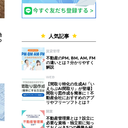
動
人気記事
つ
賃貸管理
不動産のPM, BM, AM, FM
の違いとは？分かりやすく
解説
WEB
【間取り特化の生成AI「い
えらぶAI間取り」が登場】
間取り図作成を簡単に！不
動産会社におすすめのアプ
リやフリーソフトとは？
開業
不動産管理業とは？設立に
必要な資格・独立前に知っ
ておくべき5つの義務を紹