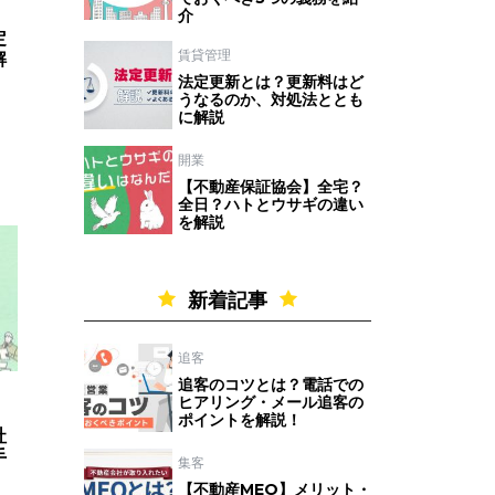
介
定
賃貸管理
解
法定更新とは？更新料はど
うなるのか、対処法ととも
に解説
開業
【不動産保証協会】全宅？
全日？ハトとウサギの違い
を解説
新着記事
追客
追客のコツとは？電話での
ヒアリング・メール追客の
ポイントを解説！
社
手
集客
【不動産MEO】メリット・