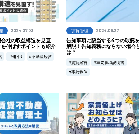
理
賃貸管理
2024.07.03
2024.06.27
理会社の収益構造を見直
告知事項に該当する4つの瑕疵
上を伸ばすポイントも紹介
解説！告知義務にならない場合
は？
営
利回り
不動産経営
賃貸経営
重要事項説明書
事故物件