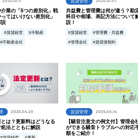
賃貸管理
2025.10.11
2025.10.07
仲介業の「5つの差別化」戦
共益費と管理費は何が違う？勘
やってはいけない差別化」
科目や相場、表記方法について
解説
説！
賃貸経営
不動産
賃貸経営
管理費・共益費
不動産会社
管理会社
賃貸借契約
理
賃貸管理
2025.04.20
2025.04.14
新とは？更新料はどうなる
【騒音注意文の例文付】管理会
対処法とともに解説
ができる騒音トラブルへの対応
順をご紹介！
賃貸経営
更新