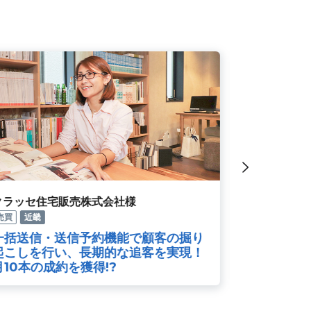
株式会社リアークスファインド様
株式会社ケ
管理
関東
管理
近畿
開業と同時に導入し業務効率化に大き
いえらぶC
く貢献！
て気づいた