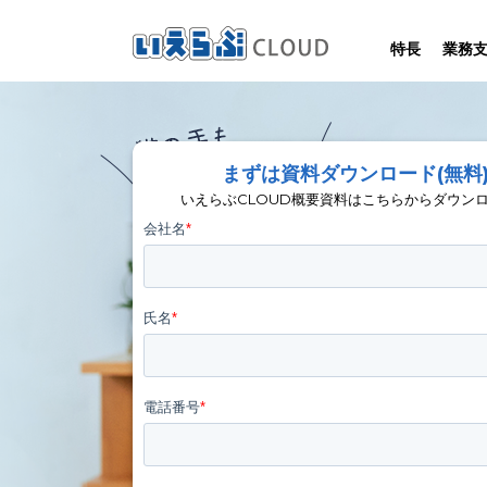
特長
業務
SYSTEM
HOMEPAGE
PERFORMANCE
INFORMATION
賃
いえらぶCLOUDは不動産業務を
いえらぶは集客用ホームページを
いえらぶCLOUDを実際にご利用の
いえらぶCLOUDや不動産業界に関する
まずは資料ダウンロード(無料
業務
幅広く支援しています。
不動産業に特化して制作しています。
お客様の声と制作実績のご紹介です。
ニュース･ノウハウをお伝えします。
いえらぶCLOUD概要資料はこちらからダウン