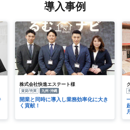
導入事例
クラッセ住宅販売株式会社様
売買
近畿
き
一括送信・送信予約機能で顧客の掘り
起こしを行い、長期的な追客を実現！
月10本の成約を獲得!?