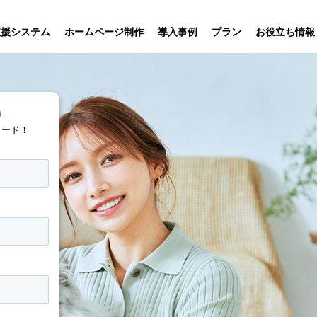
プラン
支援システム
ホームページ制作
導入事例
お役立ち情報
貸仲介
売買仲介
賃貸管理
ホームページ
プラン紹介･
ニュース一覧
ユーザーインタビュー
お役立ちブログ
)
制作について
制作の流れ
向け機能
業務向け機能
業務向け機
ロード！