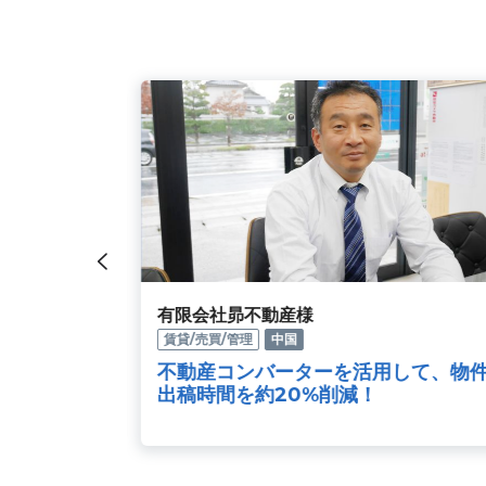
株式会社快進エステート様
賃貸/売買
九州･沖縄
して、物件
開業と同時に導入し業務効率化に大
く貢献！