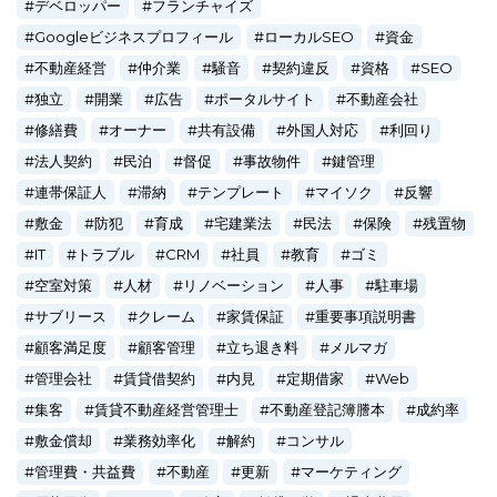
デベロッパー
フランチャイズ
Googleビジネスプロフィール
ローカルSEO
資金
不動産経営
仲介業
騒音
契約違反
資格
SEO
独立
開業
広告
ポータルサイト
不動産会社
修繕費
オーナー
共有設備
外国人対応
利回り
法人契約
民泊
督促
事故物件
鍵管理
連帯保証人
滞納
テンプレート
マイソク
反響
敷金
防犯
育成
宅建業法
民法
保険
残置物
IT
トラブル
CRM
社員
教育
ゴミ
空室対策
人材
リノベーション
人事
駐車場
サブリース
クレーム
家賃保証
重要事項説明書
顧客満足度
顧客管理
立ち退き料
メルマガ
管理会社
賃貸借契約
内見
定期借家
Web
集客
賃貸不動産経営管理士
不動産登記簿謄本
成約率
敷金償却
業務効率化
解約
コンサル
管理費・共益費
不動産
更新
マーケティング