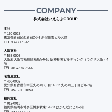
COMPANY
株式会社いえらぶGROUP
本社
〒160-0023
東京都新宿区西新宿2-6-1 新宿住友ビル50階
03-6689-1791
TEL
大阪支社
〒553-0003
大阪府大阪市福島区福島5-6-16 阪神杉村ビルディング（ラグザ大阪）4
階
06-4796-7344
TEL
名古屋支社
〒460-0002
愛知県名古屋市中区丸の内3丁目14−32 丸の内三丁目ビル7階
052-228-8650
TEL
福岡支社
〒812-0013
福岡県福岡市博多区博多駅東1-1-33 はかた近代ビル2階
092-412-4322
TEL