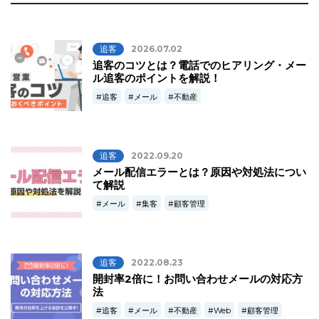
追客
2026.07.02
追客のコツとは？電話でのヒアリング・メー
ル追客のポイントを解説！
追客
メール
不動産
追客
2022.09.20
メール配信エラーとは？原因や対処法につい
て解説
メール
集客
顧客管理
追客
2022.08.23
開封率2倍に！お問い合わせメールの対応方
法
追客
メール
不動産
Web
顧客管理