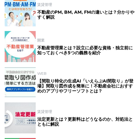
賃貸管理
不動産のPM, BM, AM, FMの違いとは？分かりや
すく解説
開業
不動産管理業とは？設立に必要な資格・独立前に
知っておくべき5つの義務を紹介
WEB
【間取り特化の生成AI「いえらぶAI間取り」が登
場】間取り図作成を簡単に！不動産会社におすす
めのアプリやフリーソフトとは？
賃貸管理
法定更新とは？更新料はどうなるのか、対処法と
ともに解説