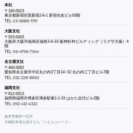
本社
〒160-0023
東京都新宿区西新宿2-6-1 新宿住友ビル50階
03-6689-1791
TEL
大阪支社
〒553-0003
大阪府大阪市福島区福島5-6-16 阪神杉村ビルディング（ラグザ大阪）4
階
06-4796-7344
TEL
名古屋支社
〒460-0002
愛知県名古屋市中区丸の内3丁目14−32 丸の内三丁目ビル7階
052-228-8650
TEL
福岡支社
〒812-0013
福岡県福岡市博多区博多駅東1-1-33 はかた近代ビル2階
092-412-4322
TEL
おすすめサービス
月極駐車場を探すなら「いえらぶパーク」