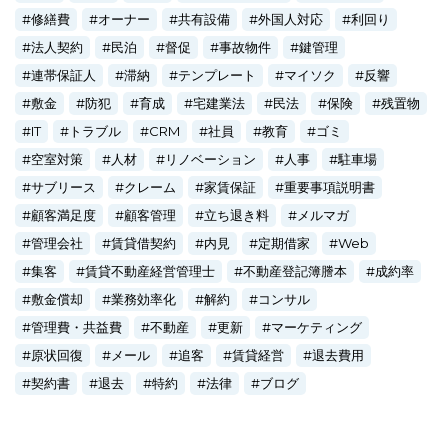
修繕費
オーナー
共有設備
外国人対応
利回り
法人契約
民泊
督促
事故物件
鍵管理
連帯保証人
滞納
テンプレート
マイソク
反響
敷金
防犯
育成
宅建業法
民法
保険
残置物
IT
トラブル
CRM
社員
教育
ゴミ
空室対策
人材
リノベーション
人事
駐車場
サブリース
クレーム
家賃保証
重要事項説明書
顧客満足度
顧客管理
立ち退き料
メルマガ
管理会社
賃貸借契約
内見
定期借家
Web
集客
賃貸不動産経営管理士
不動産登記簿謄本
成約率
敷金償却
業務効率化
解約
コンサル
管理費・共益費
不動産
更新
マーケティング
原状回復
メール
追客
賃貸経営
退去費用
契約書
退去
特約
法律
ブログ