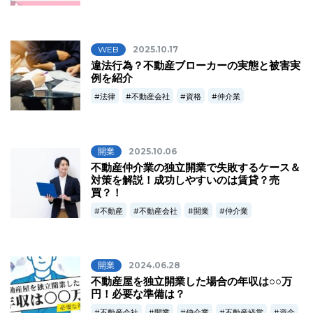
WEB
2025.10.17
違法行為？不動産ブローカーの実態と被害実
例を紹介
法律
不動産会社
資格
仲介業
開業
2025.10.06
不動産仲介業の独立開業で失敗するケース＆
対策を解説！成功しやすいのは賃貸？売
買？！
不動産
不動産会社
開業
仲介業
開業
2024.06.28
不動産屋を独立開業した場合の年収は○○万
円！必要な準備は？
不動産会社
開業
仲介業
不動産経営
資金