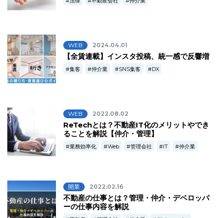
法律
不動産会社
仲介業
WEB
2024.04.01
【全賃連載】インスタ投稿、統一感で反響増
集客
仲介業
SNS集客
DX
WEB
2022.08.02
ReTechとは？不動産IT化のメリットやでき
ることを解説【仲介・管理】
業務効率化
Web
管理会社
IT
仲介業
開業
2022.02.16
不動産の仕事とは？管理・仲介・デベロッパ
ーの仕事内容を解説