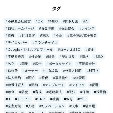
タグ
不動産会社経営
DX
MEO
間取り図
AI
自社ホームページ
資金準備
保証協会
レインズ
物確
SNS集客
重説
不正
電子契約/電子署名
デベロッパー
フランチャイズ
Googleビジネスプロフィール
ローカルSEO
資金
不動産経営
仲介業
騒音
契約違反
資格
SEO
独立
開業
広告
ポータルサイト
不動産会社
修繕費
オーナー
共有設備
外国人対応
利回り
法人契約
民泊
督促
事故物件
鍵管理
連帯保証人
滞納
テンプレート
マイソク
反響
敷金
防犯
育成
宅建業法
民法
保険
残置物
IT
トラブル
CRM
社員
教育
ゴミ
空室対策
人材
リノベーション
人事
駐車場
サブリース
クレーム
家賃保証
重要事項説明書