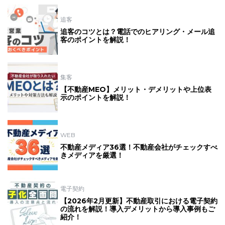
追客
追客のコツとは？電話でのヒアリング・メール追
客のポイントを解説！
集客
【不動産MEO】メリット・デメリットや上位表
示のポイントを解説！
WEB
不動産メディア36選！不動産会社がチェックすべ
きメディアを厳選！
電子契約
【2026年2月更新】不動産取引における電子契約
の流れを解説！導入デメリットから導入事例もご
紹介！