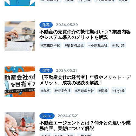
集客
2024.05.29
不動産の売買仲介の繁忙期はいつ？業務内容
やシステム導入のメリットを解説
業務効率化
顧客満足度
不動産会社
仲介業
開業
2024.05.21
【不動産会社の経営者】年収やメリット・デ
メリット、成功の秘訣を解説！
集客
管理会社
不動産会社
開業
仲介業
WEB
2024.05.21
不動産エージェントとは？仲介との違いや業
務内容、実態について解説