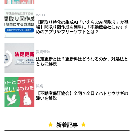
WEB
【間取り特化の生成AI「いえらぶAI間取り」が登
場】間取り図作成を簡単に！不動産会社におすす
めのアプリやフリーソフトとは？
賃貸管理
法定更新とは？更新料はどうなるのか、対処法と
ともに解説
開業
【不動産保証協会】全宅？全日？ハトとウサギの
違いを解説
新着記事