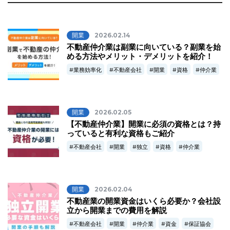
開業
2026.02.14
不動産仲介業は副業に向いている？副業を始
める方法やメリット・デメリットを紹介！
業務効率化
不動産会社
開業
資格
仲介業
開業
2026.02.05
【不動産仲介業】開業に必須の資格とは？持
っていると有利な資格もご紹介
不動産会社
開業
独立
資格
仲介業
開業
2026.02.04
不動産業の開業資金はいくら必要か？会社設
立から開業までの費用を解説
不動産会社
開業
仲介業
資金
保証協会