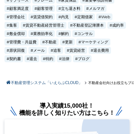
顧客満足度
顧客管理
立ち退き料
メルマガ
管理会社
賃貸借契約
内見
定期借家
Web
集客
賃貸不動産経営管理士
不動産登記簿謄本
成約率
敷金償却
業務効率化
解約
コンサル
管理費・共益費
不動産
更新
マーケティング
原状回復
メール
追客
賃貸経営
退去費用
契約書
退去
特約
法律
ブログ
不動産管理システム「いえらぶCLOUD」
不動産会社向けお役立ちブ
導入実績15,000社！
機能を詳しく知りたい方はこちら！