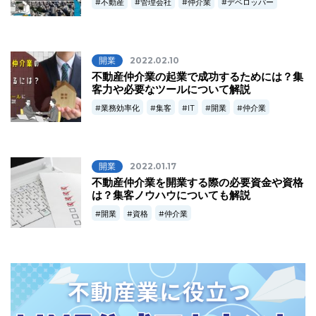
不動産
管理会社
仲介業
デベロッパー
開業
2022.02.10
不動産仲介業の起業で成功するためには？集
客力や必要なツールについて解説
業務効率化
集客
IT
開業
仲介業
開業
2022.01.17
不動産仲介業を開業する際の必要資金や資格
は？集客ノウハウについても解説
開業
資格
仲介業