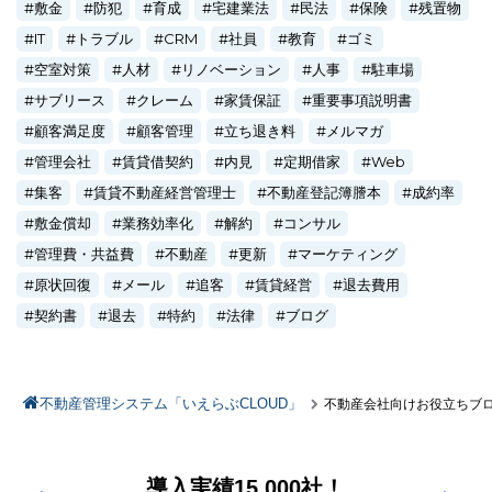
敷金
防犯
育成
宅建業法
民法
保険
残置物
IT
トラブル
CRM
社員
教育
ゴミ
空室対策
人材
リノベーション
人事
駐車場
サブリース
クレーム
家賃保証
重要事項説明書
顧客満足度
顧客管理
立ち退き料
メルマガ
管理会社
賃貸借契約
内見
定期借家
Web
集客
賃貸不動産経営管理士
不動産登記簿謄本
成約率
敷金償却
業務効率化
解約
コンサル
管理費・共益費
不動産
更新
マーケティング
原状回復
メール
追客
賃貸経営
退去費用
契約書
退去
特約
法律
ブログ
不動産管理システム「いえらぶCLOUD」
不動産会社向けお役立ちブ
導入実績15,000社！