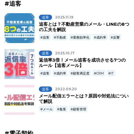
#追客
追客
2025.11.19
追客とは？不動産営業のメール・LINEの8つ
の工夫を解説
追客
不動産
業務効率化
成約率
反響
追客
2025.10.17
返信率3倍！メール追客を成功させる7つの
ルール【追客メール】
追客
成約率
顧客満足度
CRM
IT
追客
2022.09.20
メール配信エラーとは？原因や対処法につい
て解説
メール
集客
顧客管理
#電子契約