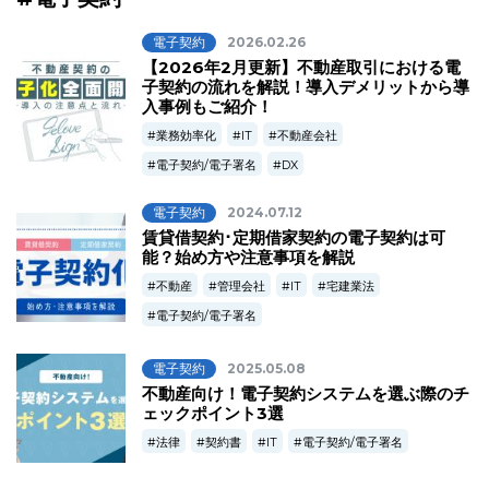
電子契約
2026.02.26
【2026年2月更新】不動産取引における電
子契約の流れを解説！導入デメリットから導
入事例もご紹介！
業務効率化
IT
不動産会社
電子契約/電子署名
DX
電子契約
2024.07.12
賃貸借契約･定期借家契約の電子契約は可
能？始め方や注意事項を解説
不動産
管理会社
IT
宅建業法
電子契約/電子署名
電子契約
2025.05.08
不動産向け！電子契約システムを選ぶ際のチ
ェックポイント3選
法律
契約書
IT
電子契約/電子署名