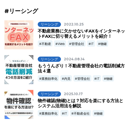
#リーシング
リーシング
2022.10.25
不動産業務に欠かせないFAXをインターネッ
トFAXに切り替えるメリットを紹介！
不動産
Web
管理会社
IT
物確
リーシング
2024.08.14
もううんざり！不動産管理会社の電話削減方
法４選
業務効率化
内見
管理会社
IT
物確
リーシング
2025.10.17
物件確認(物確)とは？対応を楽にする方法と
システム活用法を解説
業務効率化
IT
不動産会社
物確