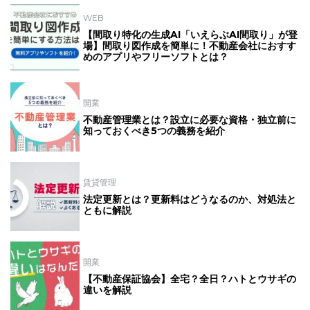
WEB
【間取り特化の生成AI「いえらぶAI間取り」が登
場】間取り図作成を簡単に！不動産会社におすす
めのアプリやフリーソフトとは？
開業
不動産管理業とは？設立に必要な資格・独立前に
知っておくべき5つの義務を紹介
賃貸管理
法定更新とは？更新料はどうなるのか、対処法と
ともに解説
開業
【不動産保証協会】全宅？全日？ハトとウサギの
違いを解説