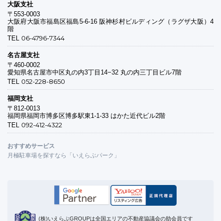
大阪支社
〒553-0003
大阪府大阪市福島区福島5-6-16 阪神杉村ビルディング（ラグザ大阪）4
階
06-4796-7344
TEL
名古屋支社
〒460-0002
愛知県名古屋市中区丸の内3丁目14−32 丸の内三丁目ビル7階
052-228-8650
TEL
福岡支社
〒812-0013
福岡県福岡市博多区博多駅東1-1-33 はかた近代ビル2階
092-412-4322
TEL
おすすめサービス
月極駐車場を探すなら「いえらぶパーク」
(株)いえらぶGROUPは全国エリアの不動産協議会の助会員です