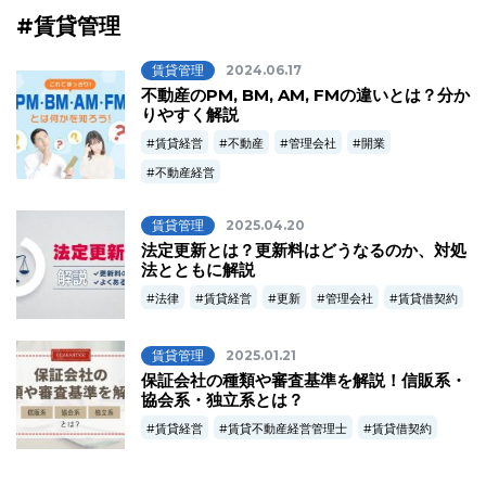
#賃貸管理
賃貸管理
2024.06.17
不動産のPM, BM, AM, FMの違いとは？分か
りやすく解説
賃貸経営
不動産
管理会社
開業
不動産経営
賃貸管理
2025.04.20
法定更新とは？更新料はどうなるのか、対処
法とともに解説
法律
賃貸経営
更新
管理会社
賃貸借契約
賃貸管理
2025.01.21
保証会社の種類や審査基準を解説！信販系・
協会系・独立系とは？
賃貸経営
賃貸不動産経営管理士
賃貸借契約