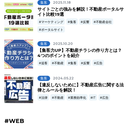
集客
2025.11.18
サイトごとの強みを解説！不動産ポータルサ
イト比較19選
マーケティング
集客
反響
不動産会社
ポータルサイト
集客
2025.10.20
【集客力UP】不動産チラシの作り方とは？
4つのポイントを紹介
追客
不動産
集客
反響
広告
集客
2024.05.22
【違反しないために】不動産広告に関する法
律とルールを解説！
法律
不動産
業務効率化
IT
広告
#WEB