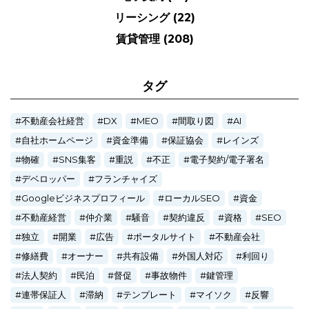
リーシング
(22)
賃貸管理
(208)
タグ
不動産会社経営
DX
MEO
間取り図
AI
自社ホームページ
資金準備
保証協会
レインズ
物確
SNS集客
重説
不正
電子契約/電子署名
デベロッパー
フランチャイズ
Googleビジネスプロフィール
ローカルSEO
資金
不動産経営
仲介業
騒音
契約違反
資格
SEO
独立
開業
広告
ポータルサイト
不動産会社
修繕費
オーナー
共有設備
外国人対応
利回り
法人契約
民泊
督促
事故物件
鍵管理
連帯保証人
滞納
テンプレート
マイソク
反響