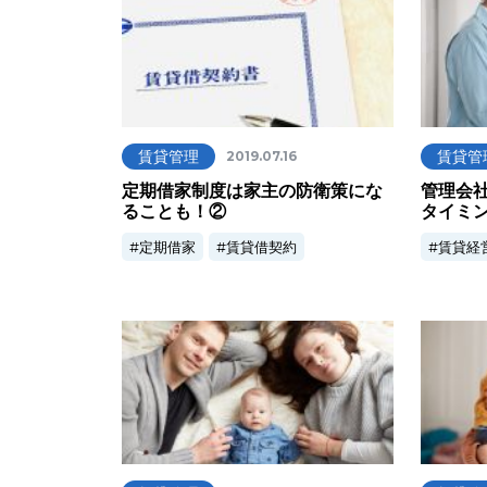
賃貸管理
賃貸管
2019.07.16
定期借家制度は家主の防衛策にな
管理会
ることも！②
タイミ
定期借家
賃貸借契約
賃貸経