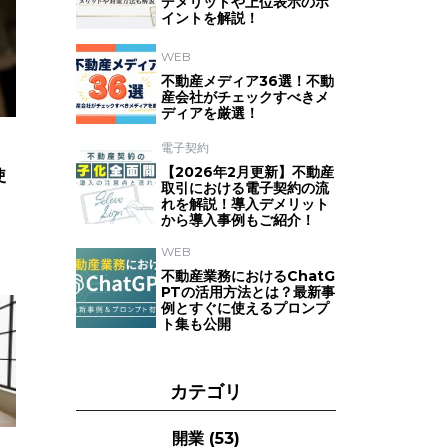
デメリットや上位表示のポ
イントを解説！
WEB
不動産メディア36選！不動
産会社がチェックすべきメ
ディアを厳選！
電子契約
【2026年2月更新】不動産
使
取引における電子契約の流
れを解説！導入デメリット
から導入事例もご紹介！
WEB
不動産業務におけるChatG
PTの活用方法とは？最新事
例とすぐに使えるプロンプ
ト集も公開
カテゴリ
開業
(53)