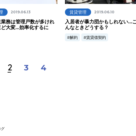
理
賃貸管理
2019.06.13
2019.06.10
促業務は管理戸数が多けれ
入居者が暴力団かもしれない…
ほど大変…効率化するに
んなときどうする？
解約
賃貸借契約
2
3
4
ログ