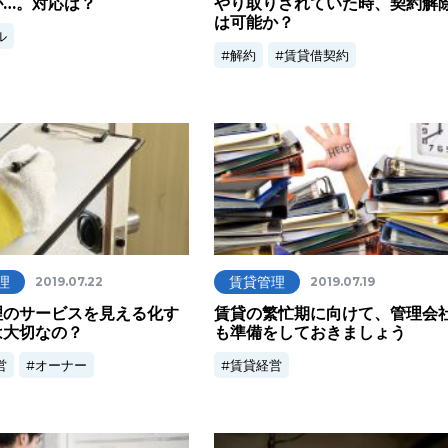
が…。対応は？
やり取りされていた時、契約解
は可能か？
ル
解約
賃貸借契約
理
賃貸管理
2019.07.22
2019.07.19
理のサービスを見える化す
賃貸の繁忙期に向けて、管理会
は大切なの？
も準備をしておきましょう
営
オーナー
賃貸経営