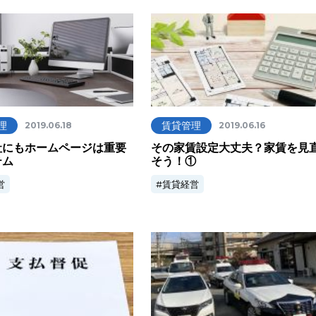
理
賃貸管理
2019.06.18
2019.06.16
社にもホームページは重要
その家賃設定大丈夫？家賃を見
テム
そう！①
営
賃貸経営