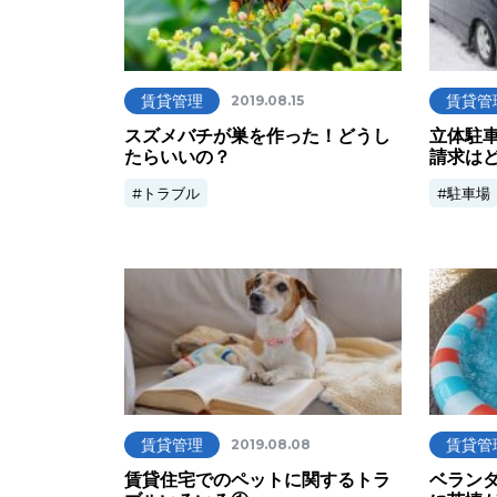
賃貸管理
賃貸管
2019.08.15
スズメバチが巣を作った！どうし
立体駐
たらいいの？
請求は
トラブル
駐車場
賃貸管理
賃貸管
2019.08.08
賃貸住宅でのペットに関するトラ
ベラン