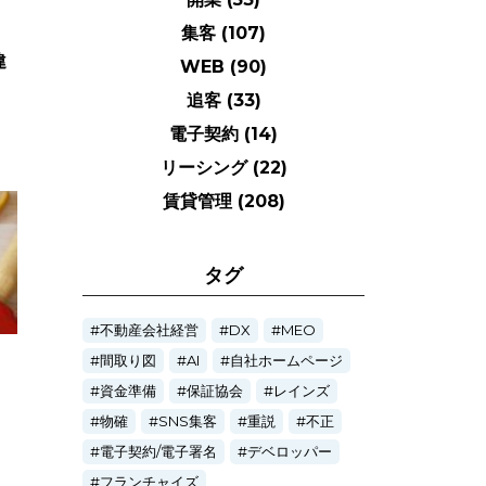
集客
(107)
違
WEB
(90)
追客
(33)
電子契約
(14)
リーシング
(22)
賃貸管理
(208)
タグ
不動産会社経営
DX
MEO
間取り図
AI
自社ホームページ
資金準備
保証協会
レインズ
！
物確
SNS集客
重説
不正
電子契約/電子署名
デベロッパー
フランチャイズ