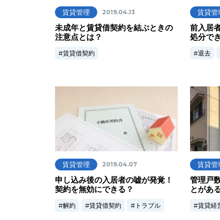
賃貸管理
賃貸管
2019.04.13
未成年と賃貸借契約を結ぶときの
前入居
注意点とは？
処分で
賃貸借契約
退去
賃貸管理
賃貸管
2019.04.07
申し込み後の入居者の嘘が発覚！
管理戸
契約を無効にできる？
とがあ
解約
賃貸借契約
トラブル
賃貸経