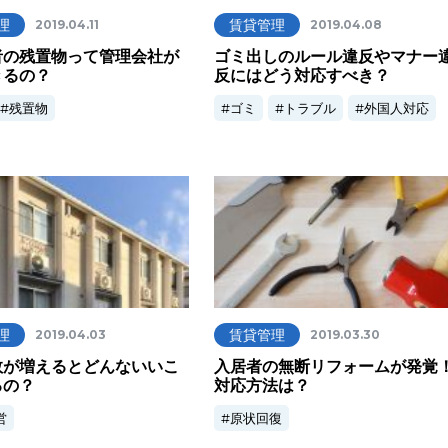
理
賃貸管理
2019.04.11
2019.04.08
者の残置物って管理会社が
ゴミ出しのルール違反やマナー
きるの？
反にはどう対応すべき？
残置物
ゴミ
トラブル
外国人対応
理
賃貸管理
2019.04.03
2019.03.30
数が増えるとどんないいこ
入居者の無断リフォームが発覚
るの？
対応方法は？
営
原状回復