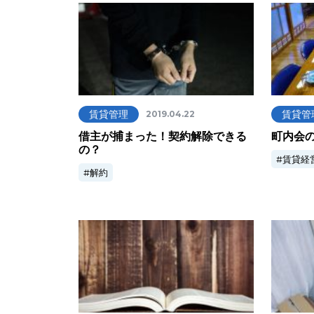
賃貸管理
賃貸管
2019.04.22
借主が捕まった！契約解除できる
町内会
の？
賃貸経
解約