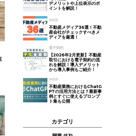
デメリットや上位表示のポ
イントを解説！
WEB
不動産メディア36選！不動
産会社がチェックすべきメ
ディアを厳選！
電子契約
【2026年2月更新】不動産
説
取引における電子契約の流
れを解説！導入デメリット
から導入事例もご紹介！
WEB
不動産業務におけるChatG
PTの活用方法とは？最新事
例とすぐに使えるプロンプ
ト集も公開
カテゴリ
開業
(53)