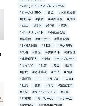
Googleビジネスプロフィール
ローカルSEO
資金
不動産経営
仲介業
騒音
契約違反
資格
SEO
独立
開業
広告
ポータルサイト
不動産会社
修繕費
オーナー
共有設備
外国人対応
利回り
法人契約
民泊
督促
事故物件
鍵管理
れ
連帯保証人
滞納
テンプレート
マイソク
反響
敷金
防犯
育成
宅建業法
民法
保険
残置物
IT
トラブル
CRM
社員
教育
ゴミ
空室対策
人材
リノベーション
人事
駐車場
サブリース
クレーム
家賃保証
重要事項説明書