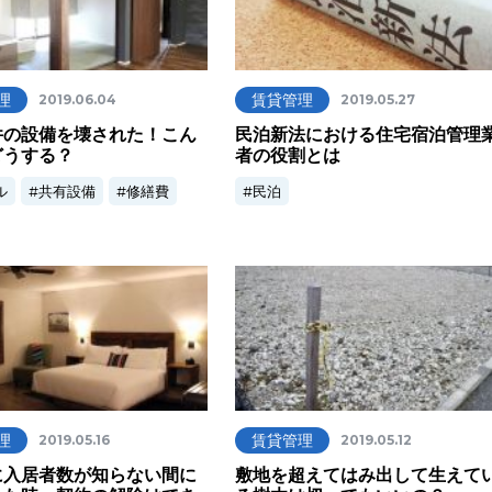
理
賃貸管理
2019.06.04
2019.05.27
件の設備を壊された！こん
民泊新法における住宅宿泊管理
どうする？
者の役割とは
ル
共有設備
修繕費
民泊
理
賃貸管理
2019.05.16
2019.05.12
に入居者数が知らない間に
敷地を超えてはみ出して生えて