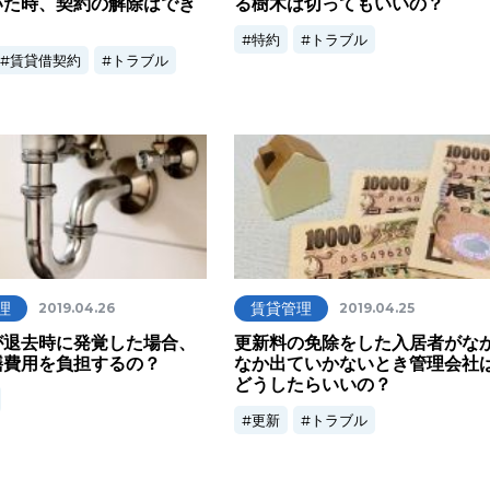
いた時、契約の解除はでき
る樹木は切ってもいいの？
特約
トラブル
賃貸借契約
トラブル
理
賃貸管理
2019.04.26
2019.04.25
が退去時に発覚した場合、
更新料の免除をした入居者がな
繕費用を負担するの？
なか出ていかないとき管理会社
どうしたらいいの？
更新
トラブル