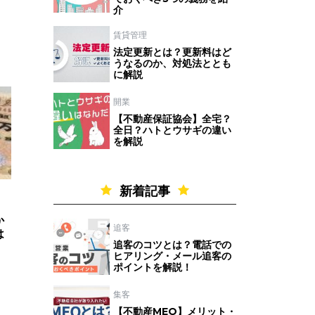
介
賃貸管理
法定更新とは？更新料はど
うなるのか、対処法ととも
に解説
開業
【不動産保証協会】全宅？
全日？ハトとウサギの違い
を解説
新着記事
か
追客
は
追客のコツとは？電話での
ヒアリング・メール追客の
ポイントを解説！
集客
【不動産MEO】メリット・