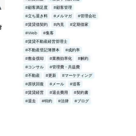
顧客満足度
顧客管理
立ち退き料
メルマガ
管理会社
賃貸借契約
内見
定期借家
対
Web
集客
賃貸不動産経営管理士
不動産登記簿謄本
成約率
敷金償却
業務効率化
解約
コンサル
管理費・共益費
不動産
更新
マーケティング
原状回復
メール
追客
賃貸経営
退去費用
契約書
退去
特約
法律
ブログ