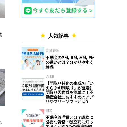
業
人気記事
賃貸管理
不動産のPM, BM, AM, FM
の違いとは？分かりやすく
解説
WEB
【間取り特化の生成AI「い
えらぶAI間取り」が登場】
間取り図作成を簡単に！不
動産会社におすすめのアプ
リやフリーソフトとは？
開業
不動産管理業とは？設立に
必要な資格・独立前に知っ
い
ておくべき5つの義務を紹