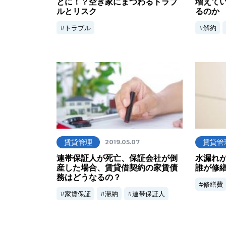
とに！？空き家にまつわるトラブ
増えて
ルとリスク
るのか
トラブル
解約
賃貸管理
賃貸管
2019.05.07
連帯保証人が死亡、保証会社が倒
水漏れ
産した場合、賃貸借契約の家賃債
誰が修
務はどうなるの？
修繕費
家賃保証
滞納
連帯保証人