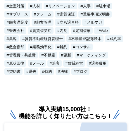
空室対策
人材
リノベーション
人事
駐車場
サブリース
クレーム
家賃保証
重要事項説明書
顧客満足度
顧客管理
立ち退き料
メルマガ
管理会社
賃貸借契約
内見
定期借家
Web
集客
賃貸不動産経営管理士
不動産登記簿謄本
成約率
敷金償却
業務効率化
解約
コンサル
管理費・共益費
不動産
更新
マーケティング
原状回復
メール
追客
賃貸経営
退去費用
契約書
退去
特約
法律
ブログ
導入実績15,000社！
機能を詳しく知りたい方はこちら！