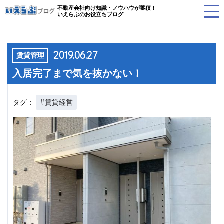
不動産会社向け知識・ノウハウが蓄積！
いえらぶのお役立ちブログ
2019.06.27
賃貸管理
入居完了まで気を抜かない！
#賃貸経営
タグ：