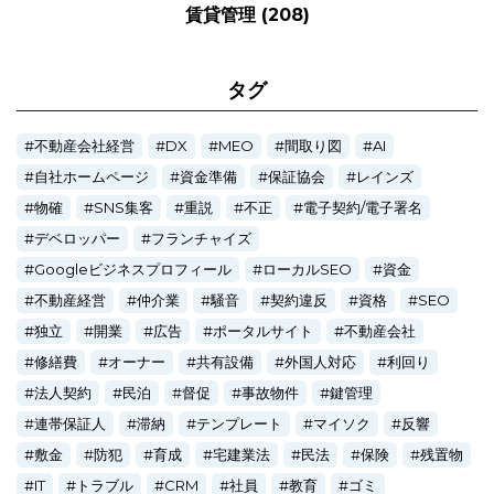
賃貸管理
(208)
タグ
不動産会社経営
DX
MEO
間取り図
AI
自社ホームページ
資金準備
保証協会
レインズ
物確
SNS集客
重説
不正
電子契約/電子署名
デベロッパー
フランチャイズ
Googleビジネスプロフィール
ローカルSEO
資金
不動産経営
仲介業
騒音
契約違反
資格
SEO
独立
開業
広告
ポータルサイト
不動産会社
修繕費
オーナー
共有設備
外国人対応
利回り
法人契約
民泊
督促
事故物件
鍵管理
連帯保証人
滞納
テンプレート
マイソク
反響
敷金
防犯
育成
宅建業法
民法
保険
残置物
IT
トラブル
CRM
社員
教育
ゴミ