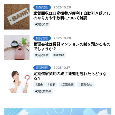
賃貸管理
2025.10.20
家賃回収は口座振替が便利！自動引き落とし
のやり方や手数料について解説
賃貸経営
賃貸管理
2025.10.20
管理会社は賃貸マンションの鍵を預かるもの
でしょうか？
賃貸経営
鍵管理
賃貸管理
2025.10.17
定期借家契約の終了通知を忘れたらどうな
る？
退去
更新
定期借家
管理会社
賃貸借契約