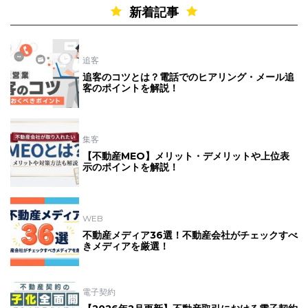
新着記事
追客
追客のコツとは？電話でのヒアリング・メール追
客のポイントを解説！
集客
【不動産MEO】メリット・デメリットや上位表
示のポイントを解説！
WEB
不動産メディア36選！不動産会社がチェックすべ
きメディアを厳選！
電子契約