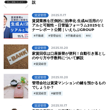
説
賃貸管理
2025.11.17
賃貸業務を圧倒的に効率化 生成AI活用のリ
アルと可能性－日管協フォーラム2025セミ
ナーレポート公開｜いえらぶGROUP
不動産
管理会社
不動産会社
AI
賃貸管理
2025.10.20
家賃回収は口座振替が便利！自動引き落とし
のやり方や手数料について解説
賃貸経営
賃貸管理
2025.10.20
管理会社は賃貸マンションの鍵を預かるもの
でしょうか？
賃貸経営
鍵管理
賃貸管理
2025.10.17