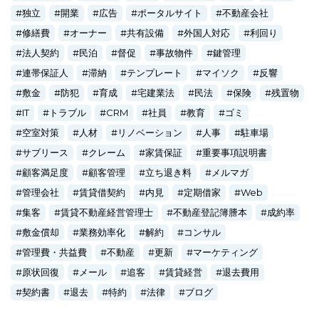
独立
開業
広告
ポータルサイト
不動産会社
修繕費
オーナー
共有設備
外国人対応
利回り
法人契約
民泊
督促
事故物件
鍵管理
連帯保証人
滞納
テンプレート
マイソク
反響
敷金
防犯
育成
宅建業法
民法
保険
残置物
IT
トラブル
CRM
社員
教育
ゴミ
空室対策
人材
リノベーション
人事
駐車場
サブリース
クレーム
家賃保証
重要事項説明書
顧客満足度
顧客管理
立ち退き料
メルマガ
管理会社
賃貸借契約
内見
定期借家
Web
集客
賃貸不動産経営管理士
不動産登記簿謄本
成約率
敷金償却
業務効率化
解約
コンサル
管理費・共益費
不動産
更新
マーケティング
原状回復
メール
追客
賃貸経営
退去費用
契約書
退去
特約
法律
ブログ