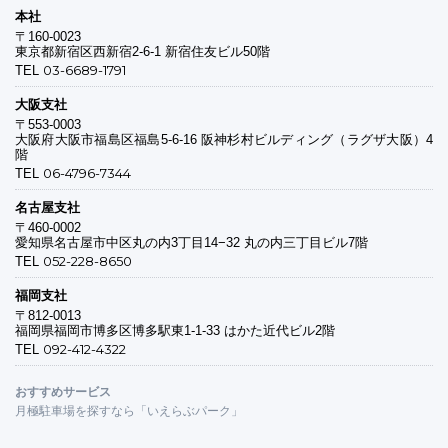
本社
〒160-0023
東京都新宿区西新宿2-6-1 新宿住友ビル50階
03-6689-1791
TEL
大阪支社
〒553-0003
大阪府大阪市福島区福島5-6-16 阪神杉村ビルディング（ラグザ大阪）4
階
06-4796-7344
TEL
名古屋支社
〒460-0002
愛知県名古屋市中区丸の内3丁目14−32 丸の内三丁目ビル7階
052-228-8650
TEL
福岡支社
〒812-0013
福岡県福岡市博多区博多駅東1-1-33 はかた近代ビル2階
092-412-4322
TEL
おすすめサービス
月極駐車場を探すなら「いえらぶパーク」