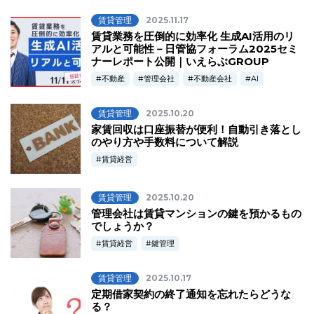
賃貸管理
2025.11.17
賃貸業務を圧倒的に効率化 生成AI活用のリ
アルと可能性－日管協フォーラム2025セミ
ナーレポート公開｜いえらぶGROUP
不動産
管理会社
不動産会社
AI
賃貸管理
2025.10.20
家賃回収は口座振替が便利！自動引き落とし
のやり方や手数料について解説
賃貸経営
賃貸管理
2025.10.20
管理会社は賃貸マンションの鍵を預かるもの
でしょうか？
賃貸経営
鍵管理
賃貸管理
2025.10.17
定期借家契約の終了通知を忘れたらどうな
る？