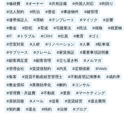
修繕費
オーナー
共有設備
外国人対応
利回り
法人契約
民泊
督促
事故物件
鍵管理
連帯保証人
滞納
テンプレート
マイソク
反響
敷金
防犯
育成
宅建業法
民法
保険
残置物
IT
トラブル
CRM
社員
教育
ゴミ
空室対策
人材
リノベーション
人事
駐車場
サブリース
クレーム
家賃保証
重要事項説明書
顧客満足度
顧客管理
立ち退き料
メルマガ
管理会社
賃貸借契約
内見
定期借家
Web
集客
賃貸不動産経営管理士
不動産登記簿謄本
成約率
敷金償却
業務効率化
解約
コンサル
管理費・共益費
不動産
更新
マーケティング
原状回復
メール
追客
賃貸経営
退去費用
契約書
退去
特約
法律
ブログ