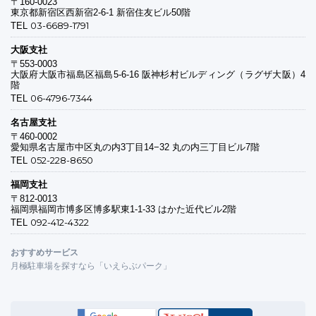
〒160-0023
東京都新宿区西新宿2-6-1 新宿住友ビル50階
03-6689-1791
TEL
大阪支社
〒553-0003
大阪府大阪市福島区福島5-6-16 阪神杉村ビルディング（ラグザ大阪）4
階
06-4796-7344
TEL
名古屋支社
〒460-0002
愛知県名古屋市中区丸の内3丁目14−32 丸の内三丁目ビル7階
052-228-8650
TEL
福岡支社
〒812-0013
福岡県福岡市博多区博多駅東1-1-33 はかた近代ビル2階
092-412-4322
TEL
おすすめサービス
月極駐車場を探すなら「いえらぶパーク」