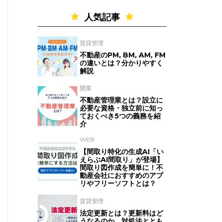
人気記事
賃貸管理
不動産のPM, BM, AM, FM
の違いとは？分かりやすく
解説
開業
不動産管理業とは？設立に
必要な資格・独立前に知っ
ておくべき5つの義務を紹
介
WEB
【間取り特化の生成AI「い
えらぶAI間取り」が登場】
間取り図作成を簡単に！不
動産会社におすすめのアプ
リやフリーソフトとは？
賃貸管理
法定更新とは？更新料はど
うなるのか、対処法ととも