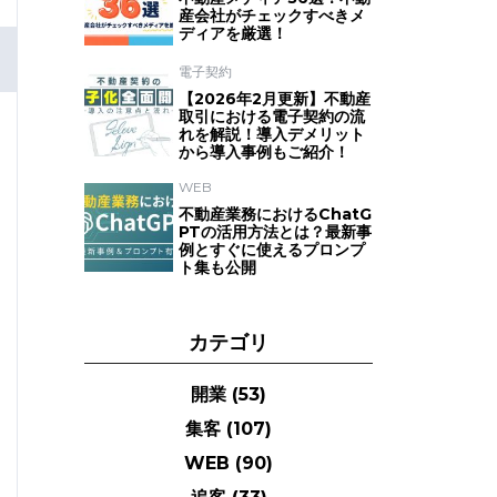
産会社がチェックすべきメ
ディアを厳選！
電子契約
【2026年2月更新】不動産
取引における電子契約の流
れを解説！導入デメリット
から導入事例もご紹介！
WEB
不動産業務におけるChatG
PTの活用方法とは？最新事
例とすぐに使えるプロンプ
ト集も公開
カテゴリ
開業
(53)
集客
(107)
WEB
(90)