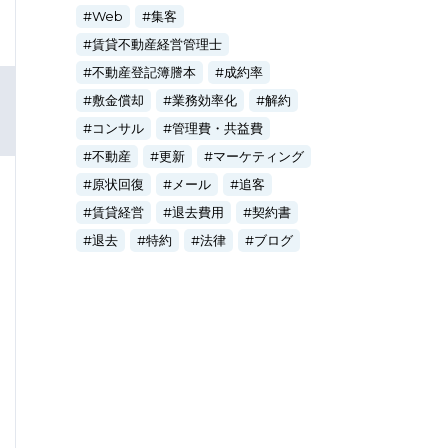
Web
集客
賃貸不動産経営管理士
不動産登記簿謄本
成約率
敷金償却
業務効率化
解約
コンサル
管理費・共益費
不動産
更新
マーケティング
原状回復
メール
追客
賃貸経営
退去費用
契約書
退去
特約
法律
ブログ