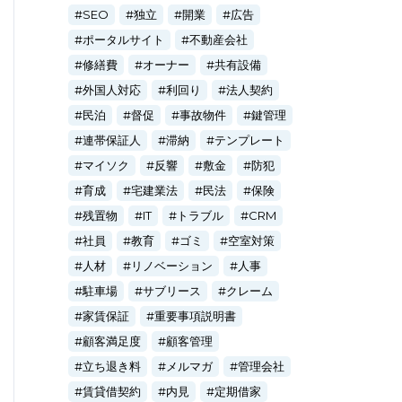
SEO
独立
開業
広告
ポータルサイト
不動産会社
修繕費
オーナー
共有設備
外国人対応
利回り
法人契約
民泊
督促
事故物件
鍵管理
連帯保証人
滞納
テンプレート
マイソク
反響
敷金
防犯
育成
宅建業法
民法
保険
残置物
IT
トラブル
CRM
社員
教育
ゴミ
空室対策
人材
リノベーション
人事
駐車場
サブリース
クレーム
家賃保証
重要事項説明書
顧客満足度
顧客管理
立ち退き料
メルマガ
管理会社
賃貸借契約
内見
定期借家