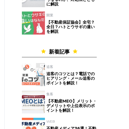
に解説
開業
【不動産保証協会】全宅？
全日？ハトとウサギの違い
を解説
新着記事
追客
追客のコツとは？電話での
ヒアリング・メール追客の
ポイントを解説！
集客
【不動産MEO】メリット・
デメリットや上位表示のポ
イントを解説！
WEB
不動産メディア36選！不動