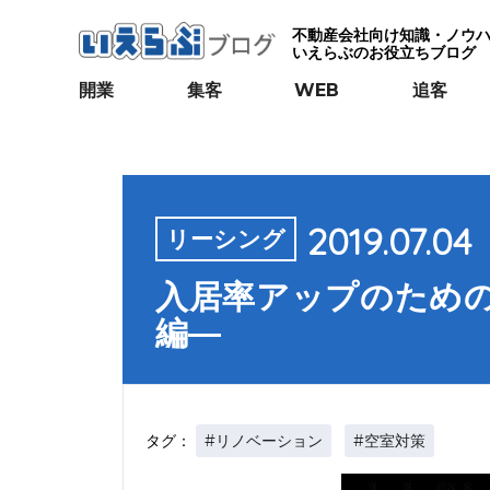
不動産会社向け知識・ノウ
いえらぶのお役立ちブログ
開業
集客
WEB
追客
2019.07.04
リーシング
入居率アップのため
編―
#リノベーション
#空室対策
タグ：