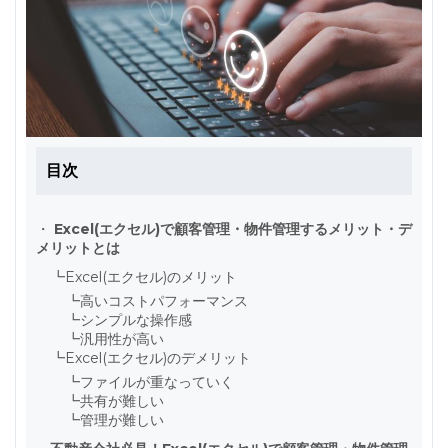
目次
・
Excel(エクセル)で顧客管理・物件管理するメリット・デ
メリットとは
┗
Excel(エクセル)のメリット
┗
高いコストパフォーマンス
┗
シンプルな操作感
┗
汎用性が高い
┗
Excel(エクセル)のデメリット
┗
ファイルが重なっていく
┗
共有が難しい
┗
管理が難しい