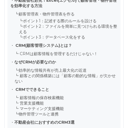
・
不動産会社必見！Excel(エクセル)で顧客管理・物件管理
を効率化する方法
┗
顧客管理表・物件管理表を作る
┗
ポイント1：記述する際のルールを設ける
┗
ポイント2：ファイルを簡単に見つけられる環境を整
える
┗
ポイント3：データベース化をする
・
CRM(顧客管理システム)とは？
┗
CRMは顧客情報を管理するだけじゃない！
・
なぜCRMが必要なのか
┗
効率的な情報共有が売上最大化の近道
┗
顧客との関係構築には「顧客の動的な情報」が欠かせ
ない
・
CRMでできること
┗
顧客情報の保存検索機能
┗
営業支援機能
┗
マーケティング支援機能
┗
物件管理ツールと連携
・
不動産会社におすすめのCRM3選