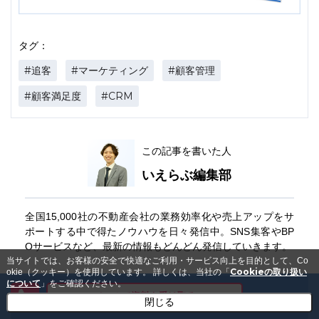
タグ：
#追客
#マーケティング
#顧客管理
#顧客満足度
#CRM
この記事を書いた人
いえらぶ編集部
全国15,000社の不動産会社の業務効率化や売上アップをサ
ポートする中で得たノウハウを日々発信中。SNS集客やBP
Oサービスなど、最新の情報もどんどん発信していきます。
当サイトでは、お客様の安全で快適なご利用・サービス向上を目的として、Co
Cookieの取り扱い
okie（クッキー）を使用しています。
詳しくは、当社の「
について
」をご確認ください。
メールで資料を受け取る
閉じる