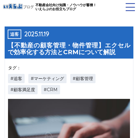
不動産会社向け知識・ノウハウが蓄積！
いえらぶのお役立ちブログ
2025.11.19
追客
【不動産の顧客管理・物件管理】エクセル
で効率化する方法とCRMについて解説
タグ：
#追客
#マーケティング
#顧客管理
#顧客満足度
#CRM