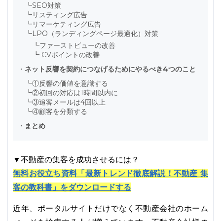
┗
SEO対策
┗
リスティング広告
┗
リマーケティング広告
┗
LPO（ランディングページ最適化）対策
┗
ファーストビューの改善
┗
CVポイントの改善
・
ネット反響を契約につなげるためにやるべき4つのこと
┗
①反響の価値を意識する
┗
②初回の対応は1時間以内に
┗
③追客メールは4回以上
┗
④顧客を分類する
・
まとめ
▼不動産の集客を成功させるには？
無料お役立ち資料「最新トレンド徹底解説！不動産 集
客の教科書」をダウンロードする
近年、ポータルサイトだけでなく不動産会社のホーム