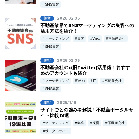
SNS集客
集客
2026.02.06
不動産業界でSNSマーケティングの集客への
活用方法を紹介！
マーケティング
集客
Web
不動産会社
SNS集客
集客
2026.02.06
不動産会社のx(旧Twitter)活用術！おすす
めのアカウントも紹介
マーケティング
Web
IT
不動産会社
SNS集客
集客
2025.11.18
サイトごとの強みを解説！不動産ポータルサ
イト比較19選
マーケティング
集客
反響
不動産会社
ポータルサイト