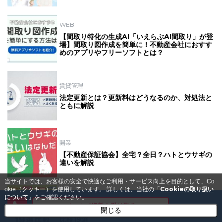
WEB
【間取り特化の生成AI「いえらぶAI間取り」が登
場】間取り図作成を簡単に！不動産会社におすす
めのアプリやフリーソフトとは？
賃貸管理
法定更新とは？更新料はどうなるのか、対処法と
ともに解説
開業
【不動産保証協会】全宅？全日？ハトとウサギの
違いを解説
当サイトでは、お客様の安全で快適なご利用・サービス向上を目的として、Co
Cookieの取り扱い
okie（クッキー）を使用しています。
詳しくは、当社の「
について
」をご確認ください。
集客
メールで資料を受け取る
閉じる
サイトごとの強みを解説！不動産ポータルサイト
比較19選