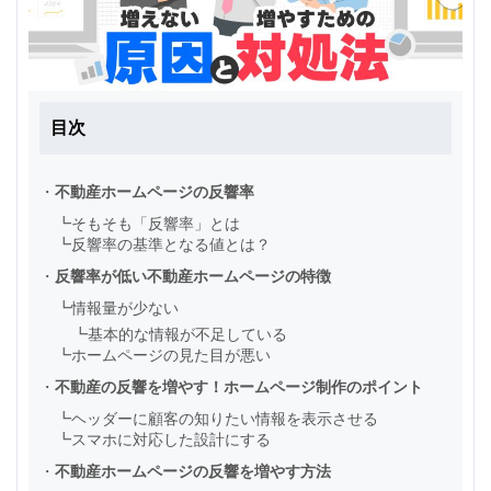
目次
・
不動産ホームページの反響率
┗
そもそも「反響率」とは
┗
反響率の基準となる値とは？
・
反響率が低い不動産ホームページの特徴
┗
情報量が少ない
┗
基本的な情報が不足している
┗
ホームページの見た目が悪い
・
不動産の反響を増やす！ホームページ制作のポイント
┗
ヘッダーに顧客の知りたい情報を表示させる
┗
スマホに対応した設計にする
・
不動産ホームページの反響を増やす方法