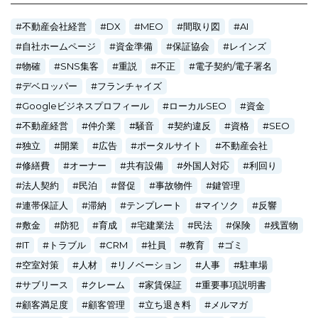
不動産会社経営
DX
MEO
間取り図
AI
自社ホームページ
資金準備
保証協会
レインズ
物確
SNS集客
重説
不正
電子契約/電子署名
デベロッパー
フランチャイズ
Googleビジネスプロフィール
ローカルSEO
資金
不動産経営
仲介業
騒音
契約違反
資格
SEO
独立
開業
広告
ポータルサイト
不動産会社
修繕費
オーナー
共有設備
外国人対応
利回り
法人契約
民泊
督促
事故物件
鍵管理
連帯保証人
滞納
テンプレート
マイソク
反響
敷金
防犯
育成
宅建業法
民法
保険
残置物
IT
トラブル
CRM
社員
教育
ゴミ
空室対策
人材
リノベーション
人事
駐車場
サブリース
クレーム
家賃保証
重要事項説明書
顧客満足度
顧客管理
立ち退き料
メルマガ