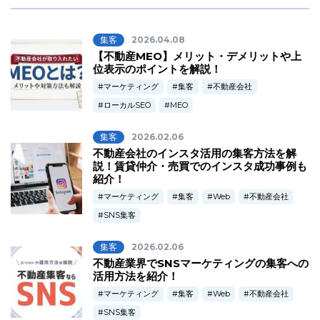
集客
2026.04.08
【不動産MEO】メリット・デメリットや上
位表示のポイントを解説！
マーケティング
集客
不動産会社
ローカルSEO
MEO
集客
2026.02.06
不動産会社のインスタ活用の集客方法を解
説！賃貸仲介・売買でのインスタ成功事例も
紹介！
マーケティング
集客
Web
不動産会社
SNS集客
集客
2026.02.06
不動産業界でSNSマーケティングの集客への
活用方法を紹介！
マーケティング
集客
Web
不動産会社
SNS集客