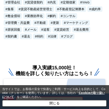
管理会社
賃貸借契約
内見
定期借家
Web
集客
賃貸不動産経営管理士
不動産登記簿謄本
成約率
敷金償却
業務効率化
解約
コンサル
管理費・共益費
不動産
更新
マーケティング
原状回復
メール
追客
賃貸経営
退去費用
契約書
退去
特約
法律
ブログ
導入実績15,000社！
機能を詳しく知りたい方はこちら！
当サイトでは、お客様の安全で快適なご利用・サービス向上を目的として、Co
Cookieの取り扱い
okie（クッキー）を使用しています。
詳しくは、当社の「
について
」をご確認ください。
メールで資料を受け取る
閉じる