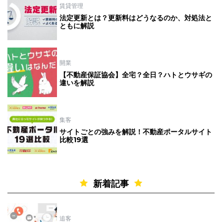
賃貸管理
法定更新とは？更新料はどうなるのか、対処法と
ともに解説
開業
【不動産保証協会】全宅？全日？ハトとウサギの
違いを解説
集客
サイトごとの強みを解説！不動産ポータルサイト
比較19選
新着記事
追客