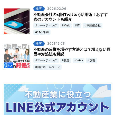
集客
2026.02.06
不動産会社のx(旧Twitter)活用術！おすす
めのアカウントも紹介
マーケティング
Web
IT
不動産会社
SNS集客
集客
2025.12.03
不動産の反響を増やす方法とは？増えない原
因や対処法も解説
マーケティング
集客
Web
反響
自社ホームページ