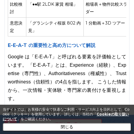
比較検
「●●駅 2LDK 家賃 相場」
相場表＋物件比較スライ
討
ダー
意思決
「グランシティ桜坂 802 内
1 分動画＋3D ツアー
定
見」
E-E-A-T の重要性と高め方について解説
Google は「E-E-A-T」と呼ばれる要素を評価軸として
います。 「E-E-A-T」とは、Experience（経験）、Exp
ertise（専門性）、Authoritativeness（権威性）、 Trust
worthiness（信頼性）の4点を指します。 こうした情報
から、一次情報・実体験・専門家の裏付けを重視しま
す。
当サイトでは、お客様の安全で快適なご利用・サービス向上を目的として、Co
■専門性を持った著者情報など情報の出自を明確にする
Cookieの取り扱い
okie（クッキー）を使用しています。
詳しくは、当社の「
について
」をご確認ください。
SEOでも「誰が発信したか」は評価の重要なポイント
メールで資料を受け取る
閉じる
です。信頼できる専門家が発信している情報の裏付け