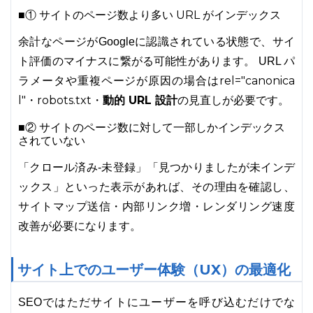
■① サイトのページ数より多い URL がインデックス
余計なページがGoogleに認識されている状態で、サイ
ト評価のマイナスに繋がる可能性があります。 URL パ
rel="canonica
ラメータや重複ページが原因の場合は
l"
robots.txt
動的 URL 設計
・
・
の見直しが必要です。
■② サイトのページ数に対して一部しかインデックス
されていない
「クロール済み-未登録」「見つかりましたが未インデ
ックス」といった表示があれば、その理由を確認し、
サイトマップ送信・内部リンク増・レンダリング速度
改善が必要になります。
サイト上でのユーザー体験（UX）の最適化
SEOではただサイトにユーザーを呼び込むだけでな