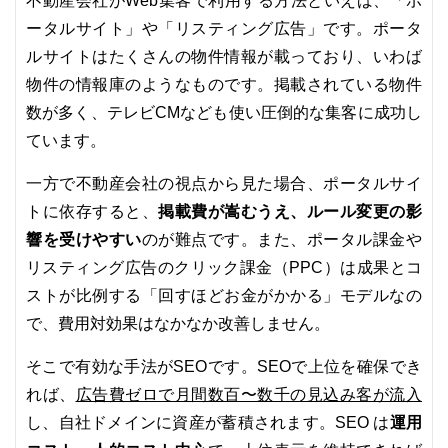
不動産会社がWeb集客で利用する方法といえば、「ポ
ータルサイト」や「リスティング広告」です。ポータ
ルサイトはたくさんの物件情報が載っており、いわば
物件の情報庫のようなものです。掲載されている物件
数が多く、テレビCMなども使い圧倒的な集客に成功し
ています。
一方で不動産会社の視点から見た場合、ポータルサイ
掲載費が嵩むうえ、ルール変更の影
トに依存すると、
響を受けやすい
のが難点です。また、ポータル課金や
リスティング広告のクリック課金（PPC）は成果とコ
ストが比例する「回すほどお金がかかる」モデルなの
で、費用対効果はなかなか改善しません。
そこで有効な手法がSEOです。SEOで上位を確保でき
広告費ゼロで月間数百〜数千の見込み客が流入
れば、
運用
し、自社ドメインに資産が蓄積されます。SEO は