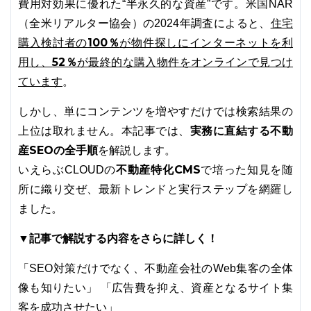
費用対効果に優れた“半永久的な資産”です。米国NAR
住宅
（全米リアルター協会）の2024年調査によると、
購入検討者の
100％
が物件探しにインターネットを利
用し、
52％
が最終的な購入物件をオンラインで見つけ
ています
。
しかし、単にコンテンツを増やすだけでは検索結果の
実務に直結する不動
上位は取れません。本記事では、
産SEOの全手順
を解説します。
不動産特化CMS
いえらぶCLOUDの
で培った知見を随
所に織り交ぜ、最新トレンドと実行ステップを網羅し
ました。
▼記事で解説する内容をさらに詳しく！
「SEO対策だけでなく、不動産会社のWeb集客の全体
像も知りたい」 「広告費を抑え、資産となるサイト集
客を成功させたい」