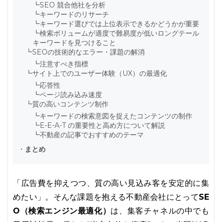
┗
SEO 競合他社を分析
┗
キーワードのリサーチ
┗
キーワード選びでは上位表示できるかどうかが重要
┗
検索ボリュームが適度で難易度が低いロングテール
キーワードを見つけること
┗
SEOの技術的なエラー・課題の解消
┗
注意すべき指標
┗
サイト上でのユーザー体験（UX）の最適化
┗
応答性
┗
ページ読み込み速度
┗
質の高いコンテンツ制作
┗
キーワードの検索意図を捉えたコンテンツの制作
┗
E-E-A-T の重要性と高め方について解説
┗
不動産の記事でおすすめのテーマ
・
まとめ
「広告費を抑えつつ、質の高い見込み客を安定的に集
SE
めたい」。そんな課題を抱える不動産会社にとって
O（検索エンジン最適化）
は、集客チャネルの中でも