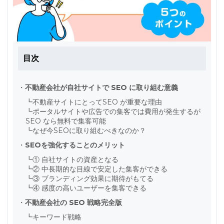
目次
・
不動産会社が自社サイトで SEO に取り組む意義
┗
不動産サイトにとってSEO が重要な理由
┗
ポータルサイトや広告での集客では費用が発生するが
SEO なら無料で集客可能
┗
なぜ今SEOに取り組むべきなのか？
・
SEOを強化することのメリット
┗
① 自社サイトの資産となる
┗
② 中長期的な目線で安定した集客ができる
┗
③ ブランディング効果に期待がもてる
┗
④ 感度の高いユーザーを集客できる
・
不動産会社の SEO 戦略完全版
┗
キーワード戦略