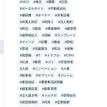
SEO
独立
開業
広告
ポータルサイト
不動産会社
修繕費
オーナー
共有設備
外国人対応
利回り
法人契約
民泊
督促
事故物件
鍵管理
連帯保証人
滞納
テンプレート
マイソク
反響
敷金
防犯
育成
宅建業法
民法
保険
残置物
IT
トラブル
CRM
社員
教育
ゴミ
空室対策
人材
リノベーション
人事
駐車場
サブリース
クレーム
家賃保証
重要事項説明書
顧客満足度
顧客管理
立ち退き料
メルマガ
管理会社
賃貸借契約
内見
定期借家