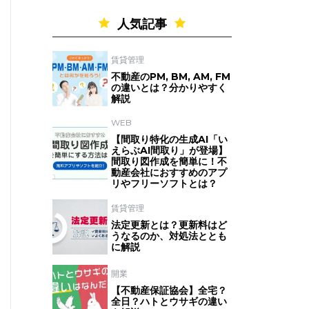
人気記事
賃貸管理
不動産のPM, BM, AM, FM
の違いとは？分かりやすく
解説
WEB
【間取り特化の生成AI「い
えらぶAI間取り」が登場】
間取り図作成を簡単に！不
動産会社におすすめのアプ
リやフリーソフトとは？
賃貸管理
法定更新とは？更新料はど
うなるのか、対処法ととも
に解説
開業
【不動産保証協会】全宅？
全日？ハトとウサギの違い