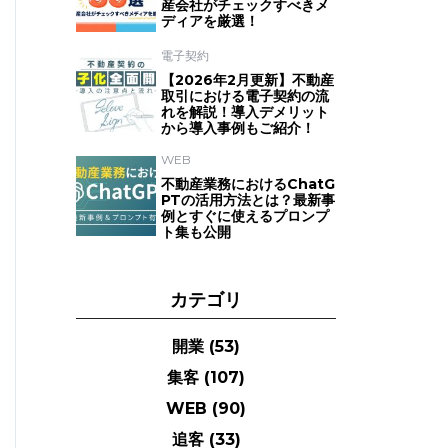
産会社がチェックすべきメ
ディアを厳選！
電子契約
【2026年2月更新】不動産
取引における電子契約の流
れを解説！導入デメリット
から導入事例もご紹介！
WEB
不動産業務におけるChatG
PTの活用方法とは？最新事
例とすぐに使えるプロンプ
ト集も公開
カテゴリ
開業
(53)
集客
(107)
WEB
(90)
追客
(33)