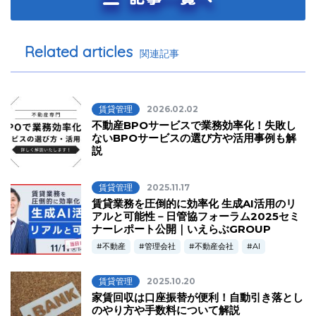
Related articles
関連記事
賃貸管理
2026.02.02
不動産BPOサービスで業務効率化！失敗し
ないBPOサービスの選び方や活用事例も解
説
賃貸管理
2025.11.17
賃貸業務を圧倒的に効率化 生成AI活用のリ
アルと可能性－日管協フォーラム2025セミ
ナーレポート公開｜いえらぶGROUP
不動産
管理会社
不動産会社
AI
賃貸管理
2025.10.20
家賃回収は口座振替が便利！自動引き落とし
のやり方や手数料について解説