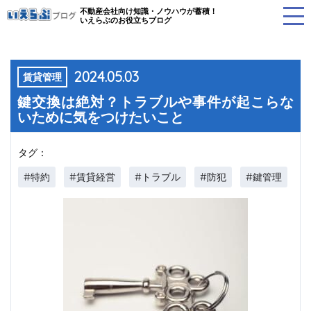
不動産会社向け知識・ノウハウが蓄積！
いえらぶのお役立ちブログ
2024.05.03
賃貸管理
鍵交換は絶対？トラブルや事件が起こらな
いために気をつけたいこと
タグ：
#特約
#賃貸経営
#トラブル
#防犯
#鍵管理