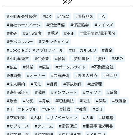
タグ
不動産会社経営
DX
MEO
間取り図
AI
自社ホームページ
資金準備
保証協会
レインズ
物確
SNS集客
重説
不正
電子契約/電子署名
デベロッパー
フランチャイズ
Googleビジネスプロフィール
ローカルSEO
資金
不動産経営
仲介業
騒音
契約違反
資格
SEO
独立
開業
広告
ポータルサイト
不動産会社
修繕費
オーナー
共有設備
外国人対応
利回り
法人契約
民泊
督促
事故物件
鍵管理
連帯保証人
滞納
テンプレート
マイソク
反響
敷金
防犯
育成
宅建業法
民法
保険
残置物
IT
トラブル
CRM
社員
教育
ゴミ
空室対策
人材
リノベーション
人事
駐車場
サブリース
クレーム
家賃保証
重要事項説明書
顧客満足度
顧客管理
立ち退き料
メルマガ