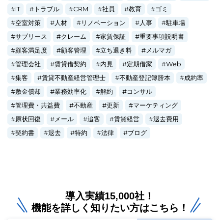
IT
トラブル
CRM
社員
教育
ゴミ
空室対策
人材
リノベーション
人事
駐車場
サブリース
クレーム
家賃保証
重要事項説明書
顧客満足度
顧客管理
立ち退き料
メルマガ
管理会社
賃貸借契約
内見
定期借家
Web
集客
賃貸不動産経営管理士
不動産登記簿謄本
成約率
敷金償却
業務効率化
解約
コンサル
管理費・共益費
不動産
更新
マーケティング
原状回復
メール
追客
賃貸経営
退去費用
契約書
退去
特約
法律
ブログ
導入実績15,000社！
機能を詳しく知りたい方はこちら！