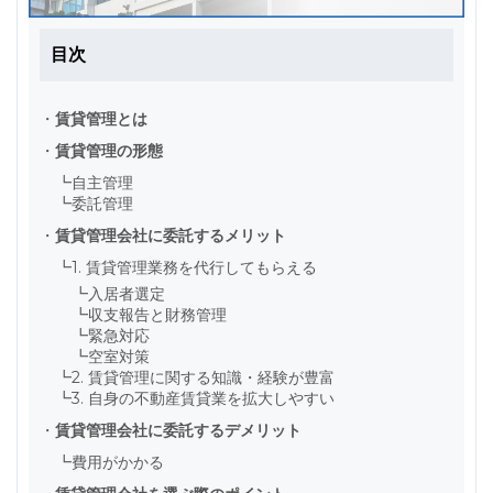
目次
・
賃貸管理とは
・
賃貸管理の形態
┗
自主管理
┗
委託管理
・
賃貸管理会社に委託するメリット
┗
1. 賃貸管理業務を代行してもらえる
┗
入居者選定
┗
収支報告と財務管理
┗
緊急対応
┗
空室対策
┗
2. 賃貸管理に関する知識・経験が豊富
┗
3. 自身の不動産賃貸業を拡大しやすい
・
賃貸管理会社に委託するデメリット
┗
費用がかかる