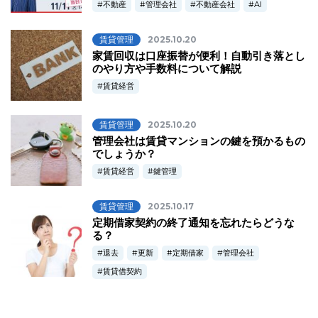
不動産
管理会社
不動産会社
AI
賃貸管理
2025.10.20
家賃回収は口座振替が便利！自動引き落とし
のやり方や手数料について解説
賃貸経営
賃貸管理
2025.10.20
管理会社は賃貸マンションの鍵を預かるもの
でしょうか？
賃貸経営
鍵管理
賃貸管理
2025.10.17
定期借家契約の終了通知を忘れたらどうな
る？
退去
更新
定期借家
管理会社
賃貸借契約