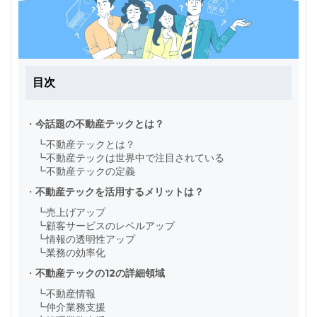
目次
・
今話題の不動産テックとは？
┗
不動産テックとは？
┗
不動産テックは世界中で注目されている
┗
不動産テックの定義
・
不動産テックを活用するメリットは？
┗
売上げアップ
┗
顧客サービスのレベルアップ
┗
情報の透明性アップ
┗
業務の効率化
・
不動産テックの12の詳細領域
┗
不動産情報
┗
仲介業務支援