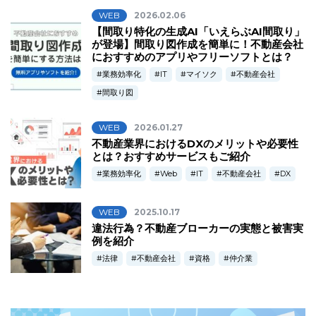
WEB
2026.02.06
【間取り特化の生成AI「いえらぶAI間取り」
が登場】間取り図作成を簡単に！不動産会社
におすすめのアプリやフリーソフトとは？
業務効率化
IT
マイソク
不動産会社
間取り図
WEB
2026.01.27
不動産業界におけるDXのメリットや必要性
とは？おすすめサービスもご紹介
業務効率化
Web
IT
不動産会社
DX
WEB
2025.10.17
違法行為？不動産ブローカーの実態と被害実
例を紹介
法律
不動産会社
資格
仲介業