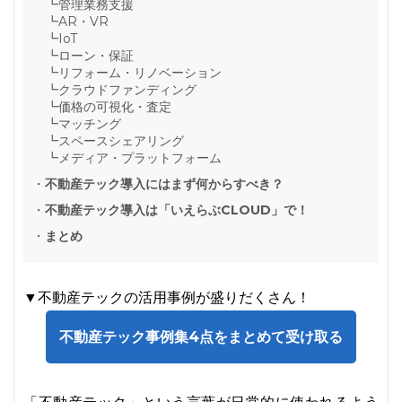
┗
管理業務支援
┗
AR・VR
┗
IoT
┗
ローン・保証
┗
リフォーム・リノベーション
┗
クラウドファンディング
┗
価格の可視化・査定
┗
マッチング
┗
スペースシェアリング
┗
メディア・プラットフォーム
・
不動産テック導入にはまず何からすべき？
・
不動産テック導入は「いえらぶCLOUD」で！
・
まとめ
▼不動産テックの活用事例が盛りだくさん！
不動産テック事例集4点をまとめて受け取る