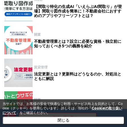
【間取り特化の生成AI「いえらぶAI間取り」が登
場】間取り図作成を簡単に！不動産会社におすす
めのアプリやフリーソフトとは？
開業
不動産管理業とは？設立に必要な資格・独立前に
知っておくべき5つの義務を紹介
賃貸管理
法定更新とは？更新料はどうなるのか、対処法と
ともに解説
開業
当サイトでは、お客様の安全で快適なご利用・サービス向上を目的として、Co
【不動産保証協会】全宅？全日？ハトとウサギの
Cookieの取り扱い
okie（クッキー）を使用しています。
詳しくは、当社の「
違いを解説
について
」をご確認ください。
メールで資料を受け取る
閉じる