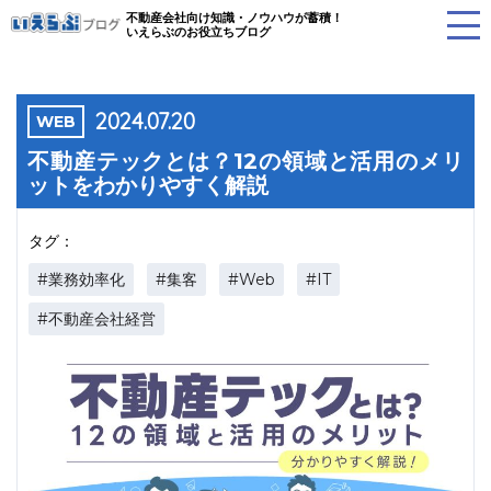
不動産会社向け知識・ノウハウが蓄積！
いえらぶのお役立ちブログ
2024.07.20
WEB
不動産テックとは？12の領域と活用のメリ
ットをわかりやすく解説
タグ：
#業務効率化
#集客
#Web
#IT
#不動産会社経営