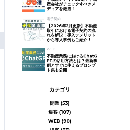
産会社がチェックすべきメ
ディアを厳選！
電子契約
【2026年2月更新】不動産
取引における電子契約の流
れを解説！導入デメリット
から導入事例もご紹介！
WEB
不動産業務におけるChatG
PTの活用方法とは？最新事
例とすぐに使えるプロンプ
ト集も公開
カテゴリ
開業
(53)
集客
(107)
WEB
(90)