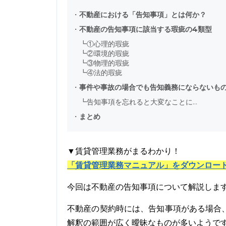
・
不動産における「告知事項」とは何か？
・
不動産の告知事項に該当する瑕疵の4類型
┗
①心理的瑕疵
┗
②環境的瑕疵
┗
③物理的瑕疵
┗
④法的瑕疵
・
事件や事故の場合でも告知義務にならないも
┗
告知事項を忘れると大変なことに…
・
まとめ
▼賃貸管理業務がまるわかり！
「賃貸管理業務マニュアル」をダウンロー
今回は不動産の告知事項について解説しま
不動産の契約時には、告知事項がある場合
解釈の範囲が広く曖昧なものが多いようで