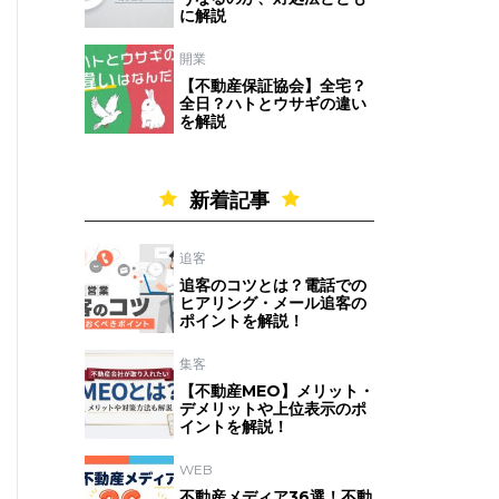
に解説
開業
【不動産保証協会】全宅？
全日？ハトとウサギの違い
を解説
新着記事
追客
追客のコツとは？電話での
ヒアリング・メール追客の
ポイントを解説！
集客
【不動産MEO】メリット・
デメリットや上位表示のポ
イントを解説！
WEB
不動産メディア36選！不動