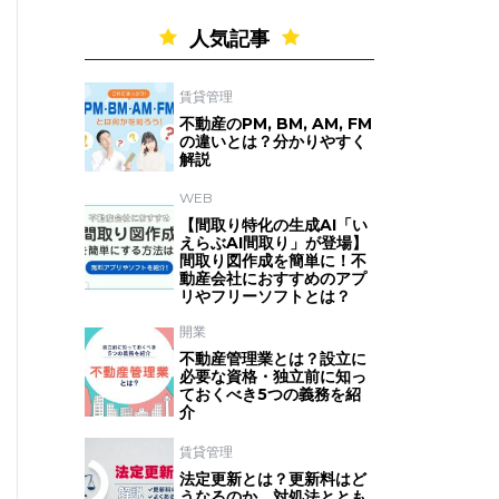
人気記事
賃貸管理
不動産のPM, BM, AM, FM
の違いとは？分かりやすく
解説
WEB
【間取り特化の生成AI「い
えらぶAI間取り」が登場】
間取り図作成を簡単に！不
動産会社におすすめのアプ
リやフリーソフトとは？
開業
不動産管理業とは？設立に
必要な資格・独立前に知っ
ておくべき5つの義務を紹
介
賃貸管理
法定更新とは？更新料はど
うなるのか、対処法ととも