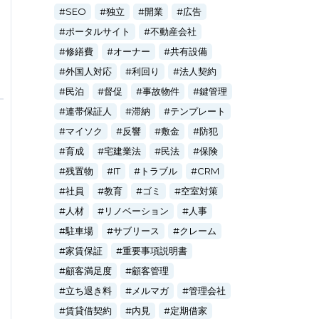
SEO
独立
開業
広告
ポータルサイト
不動産会社
修繕費
オーナー
共有設備
外国人対応
利回り
法人契約
民泊
督促
事故物件
鍵管理
連帯保証人
滞納
テンプレート
マイソク
反響
敷金
防犯
育成
宅建業法
民法
保険
残置物
IT
トラブル
CRM
社員
教育
ゴミ
空室対策
人材
リノベーション
人事
駐車場
サブリース
クレーム
家賃保証
重要事項説明書
顧客満足度
顧客管理
立ち退き料
メルマガ
管理会社
賃貸借契約
内見
定期借家