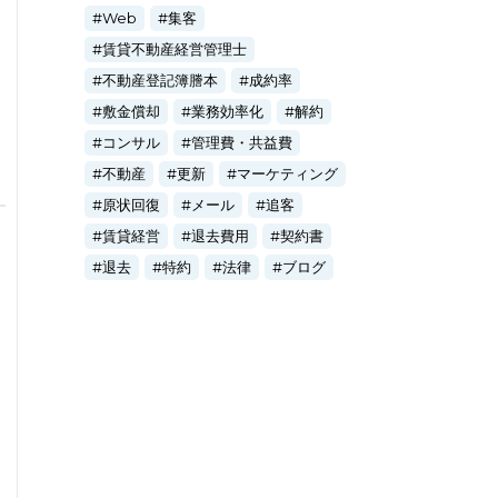
Web
集客
賃貸不動産経営管理士
不動産登記簿謄本
成約率
敷金償却
業務効率化
解約
コンサル
管理費・共益費
不動産
更新
マーケティング
原状回復
メール
追客
賃貸経営
退去費用
契約書
退去
特約
法律
ブログ