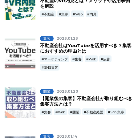
不動産のVR内見とは？メリットや活用事例
を解説
不動産
集客
Web
内見
集客
2023.01.23
不動産会社はYouTubeを活用すべき？集客
におすすめの理由とは
マーケティング
集客
Web
広告
SNS集客
開業
2023.01.20
【開業後の集客】不動産会社が取り組むべき
集客方法とは？
集客
Web
開業
不動産経営
SNS集客
集客
2023.01.14