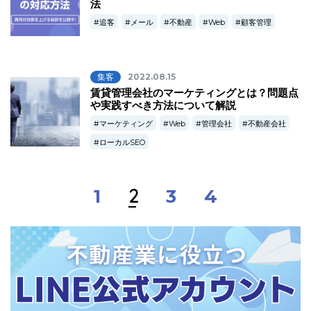
法
追客
メール
不動産
Web
顧客管理
集客
2022.08.15
賃貸管理会社のマーケティングとは？問題点
や実践すべき方法について解説
マーケティング
Web
管理会社
不動産会社
ローカルSEO
2
1
3
4