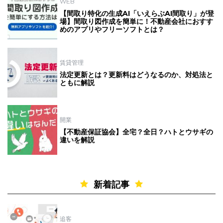
WEB
【間取り特化の生成AI「いえらぶAI間取り」が登
場】間取り図作成を簡単に！不動産会社におすす
めのアプリやフリーソフトとは？
賃貸管理
法定更新とは？更新料はどうなるのか、対処法と
ともに解説
開業
【不動産保証協会】全宅？全日？ハトとウサギの
違いを解説
新着記事
追客