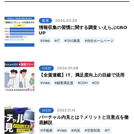
集客
2024.03.29
情報収集の習慣に関する調査 いえらぶGRO
UP
Web
IT
SNS集客
自社ホームページ
WEB
2024.01.08
【全賃連載】IT、満足度向上の目線で活用
Web
顧客満足度
CRM
DX
WEB
2023.11.14
バーチャル内見とは？メリットと注意点を徹
底解説
不動産
Web
内見
空室対策
IT