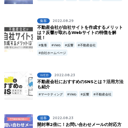
集客
2022.08.29
不動産会社が自社サイトを作成するメリット
は？反響が取れるWebサイトの特徴を解
説！
集客
Web
反響
不動産会社
自社ホームページ
WEB
2022.08.23
不動産会社におすすめのSNSとは？活用方法
も紹介
マーケティング
Web
反響
不動産会社
追客
2022.08.23
開封率2倍に！お問い合わせメールの対応方