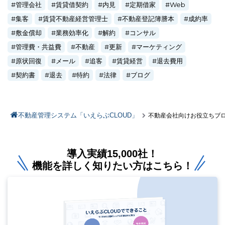
管理会社
賃貸借契約
内見
定期借家
Web
集客
賃貸不動産経営管理士
不動産登記簿謄本
成約率
敷金償却
業務効率化
解約
コンサル
管理費・共益費
不動産
更新
マーケティング
原状回復
メール
追客
賃貸経営
退去費用
契約書
退去
特約
法律
ブログ
不動産管理システム「いえらぶCLOUD」
不動産会社向けお役立ちブ
導入実績15,000社！
機能を詳しく知りたい方はこちら！