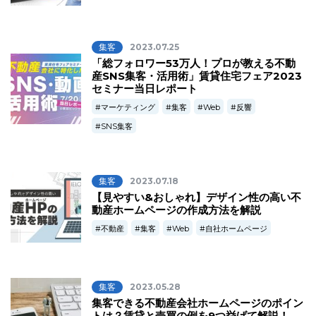
集客
2023.07.25
「総フォロワー53万人！プロが教える不動
産SNS集客・活用術」賃貸住宅フェア2023
セミナー当日レポート
マーケティング
集客
Web
反響
SNS集客
集客
2023.07.18
【見やすい&おしゃれ】デザイン性の高い不
動産ホームページの作成方法を解説
不動産
集客
Web
自社ホームページ
集客
2023.05.28
集客できる不動産会社ホームページのポイン
トは？賃貸と売買の例を9つ挙げて解説！