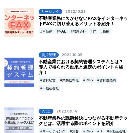
リーシング
2022.10.25
不動産業務に欠かせないFAXをインターネッ
トFAXに切り替えるメリットを紹介！
不動産
Web
管理会社
IT
物確
賃貸管理
2022.10.05
不動産業における契約管理システムとは？
導入で得られる効果と選定のポイントを紹
介！
賃貸経営
業務効率化
Web
賃貸借契約
不動産会社
WEB
2022.09.14
不動産業界の課題解決につながる不動産テッ
クとは。活用する際のポイントを紹介
マーケティング
集客
Web
IT
不動産会社