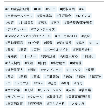
不動産会社経営
DX
MEO
間取り図
AI
自社ホームページ
資金準備
保証協会
レインズ
物確
SNS集客
重説
不正
電子契約/電子署名
デベロッパー
フランチャイズ
Googleビジネスプロフィール
ローカルSEO
資金
不動産経営
仲介業
騒音
契約違反
資格
SEO
独立
開業
広告
ポータルサイト
不動産会社
修繕費
オーナー
共有設備
外国人対応
利回り
法人契約
民泊
督促
事故物件
鍵管理
連帯保証人
滞納
テンプレート
マイソク
反響
敷金
防犯
育成
宅建業法
民法
保険
残置物
IT
トラブル
CRM
社員
教育
ゴミ
空室対策
人材
リノベーション
人事
駐車場
サブリース
クレーム
家賃保証
重要事項説明書
顧客満足度
顧客管理
立ち退き料
メルマガ