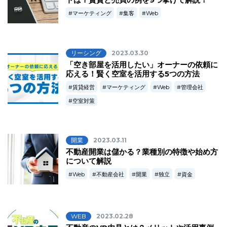
マーケティング
集客
Web
リーシング
2023.03.30
「空き部屋を活用したい」オーナーの依頼に
応える！賢く空室を活用する5つの方法
賃貸経営
マーケティング
Web
管理会社
空室対策
開業
2023.03.11
不動産開業は儲かる？業種別の特徴や始め方
について解説
Web
不動産会社
開業
独立
資金
WEB
2023.02.28