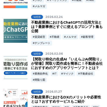
ブログ
マーケティング
不動産
Web
メルマガ
WEB
2026.02.24
不動産業務におけるChatGPTの活用方法と
は？最新事例とすぐに使えるプロンプト集も
公開
賃貸経営
不動産
メルマガ
顧客管理
テンプレート
WEB
2026.02.06
【間取り特化の生成AI「いえらぶAI間取り」
が登場】間取り図作成を簡単に！不動産会社
におすすめのアプリやフリーソフトとは？
業務効率化
IT
マイソク
不動産会社
間取り図
WEB
2026.01.27
不動産業界におけるDXのメリットや必要性
とは？おすすめサービスもご紹介