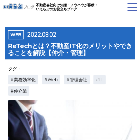
不動産会社向け知識・ノウハウが蓄積！
いえらぶのお役立ちブログ
2022.08.02
WEB
ReTechとは？不動産IT化のメリットやでき
ることを解説【仲介・管理】
タグ：
#業務効率化
#Web
#管理会社
#IT
#仲介業