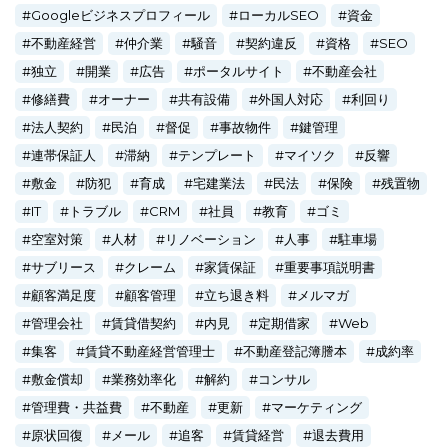
Googleビジネスプロフィール
ローカルSEO
資金
不動産経営
仲介業
騒音
契約違反
資格
SEO
独立
開業
広告
ポータルサイト
不動産会社
修繕費
オーナー
共有設備
外国人対応
利回り
法人契約
民泊
督促
事故物件
鍵管理
連帯保証人
滞納
テンプレート
マイソク
反響
敷金
防犯
育成
宅建業法
民法
保険
残置物
IT
トラブル
CRM
社員
教育
ゴミ
空室対策
人材
リノベーション
人事
駐車場
サブリース
クレーム
家賃保証
重要事項説明書
顧客満足度
顧客管理
立ち退き料
メルマガ
管理会社
賃貸借契約
内見
定期借家
Web
集客
賃貸不動産経営管理士
不動産登記簿謄本
成約率
敷金償却
業務効率化
解約
コンサル
管理費・共益費
不動産
更新
マーケティング
原状回復
メール
追客
賃貸経営
退去費用