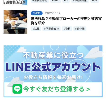
業務効率化
Web
IT
不動産会社
DX
WEB
2025.10.17
違法行為？不動産ブローカーの実態と被害実
例を紹介
法律
不動産会社
資格
仲介業