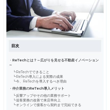
目次
・
ReTechとは？～広がりを見せる不動産イノベーション
～
┗
ReTechでできること
┗
ReTech導入による実際の成果
┗
今、ReTechを導入するべき理由
・
仲介業務のReTech導入メリット
┗
反響アップやその他の業務サポート
┗
追客業務の改善で来店率向上
┗
オンラインで接客から契約まで完結できる