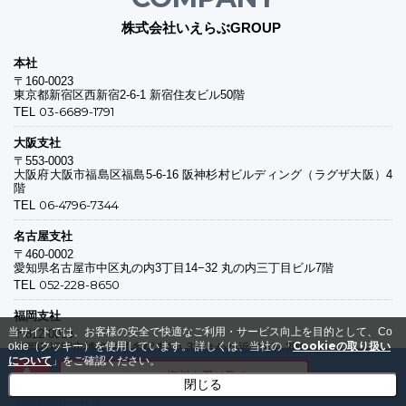
株式会社いえらぶGROUP
本社
〒160-0023
東京都新宿区西新宿2-6-1 新宿住友ビル50階
03-6689-1791
TEL
大阪支社
〒553-0003
大阪府大阪市福島区福島5-6-16 阪神杉村ビルディング（ラグザ大阪）4
階
06-4796-7344
TEL
名古屋支社
〒460-0002
愛知県名古屋市中区丸の内3丁目14−32 丸の内三丁目ビル7階
052-228-8650
TEL
福岡支社
当サイトでは、お客様の安全で快適なご利用・サービス向上を目的として、Co
〒812-0013
Cookieの取り扱い
okie（クッキー）を使用しています。
詳しくは、当社の「
福岡県福岡市博多区博多駅東1-1-33 はかた近代ビル2階
について
」をご確認ください。
092-412-4322
TEL
メールで資料を受け取る
閉じる
おすすめサービス