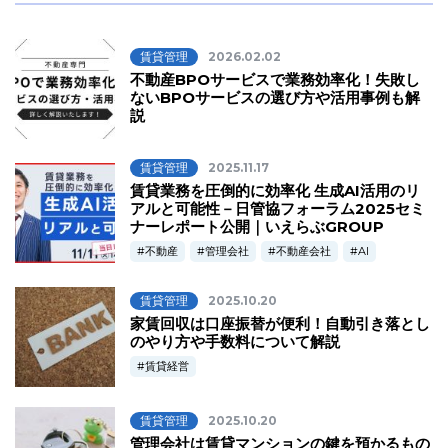
賃貸管理
2026.02.02
不動産BPOサービスで業務効率化！失敗し
ないBPOサービスの選び方や活用事例も解
説
賃貸管理
2025.11.17
賃貸業務を圧倒的に効率化 生成AI活用のリ
アルと可能性－日管協フォーラム2025セミ
ナーレポート公開｜いえらぶGROUP
不動産
管理会社
不動産会社
AI
賃貸管理
2025.10.20
家賃回収は口座振替が便利！自動引き落とし
のやり方や手数料について解説
賃貸経営
賃貸管理
2025.10.20
管理会社は賃貸マンションの鍵を預かるもの