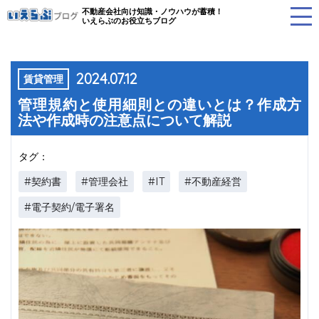
不動産会社向け知識・ノウハウが蓄積！
いえらぶのお役立ちブログ
2024.07.12
賃貸管理
管理規約と使用細則との違いとは？作成方
法や作成時の注意点について解説
タグ：
#契約書
#管理会社
#IT
#不動産経営
#電子契約/電子署名