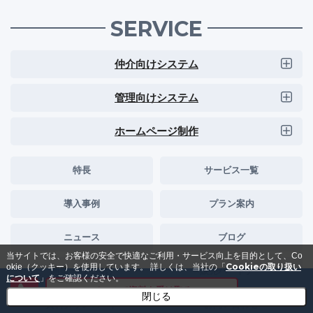
SERVICE
仲介向けシステム
管理向けシステム
ホームページ制作
特長
サービス一覧
導入事例
プラン案内
ニュース
ブログ
当サイトでは、お客様の安全で快適なご利用・サービス向上を目的として、Co
Cookieの取り扱い
okie（クッキー）を使用しています。
詳しくは、当社の「
開業・独立向け
販売パートナー
について
」をご確認ください。
メールで資料を受け取る
閉じる
資料ダウンロード
お問い合わせ