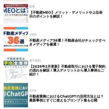
集客
【不動産MEO】メリット・デメリットや上位表
示のポイントを解説！
WEB
不動産メディア36選！不動産会社がチェックすべ
きメディアを厳選！
電子契約
【2026年2月更新】不動産取引における電子契約
の流れを解説！導入デメリットから導入事例もご
紹介！
WEB
不動産業務におけるChatGPTの活用方法とは？
最新事例とすぐに使えるプロンプト集も公開