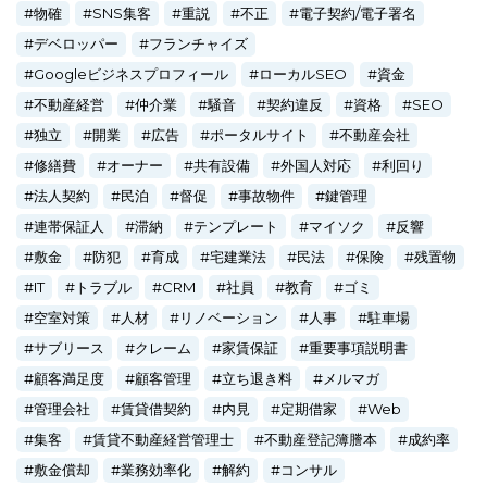
物確
SNS集客
重説
不正
電子契約/電子署名
デベロッパー
フランチャイズ
Googleビジネスプロフィール
ローカルSEO
資金
不動産経営
仲介業
騒音
契約違反
資格
SEO
独立
開業
広告
ポータルサイト
不動産会社
修繕費
オーナー
共有設備
外国人対応
利回り
法人契約
民泊
督促
事故物件
鍵管理
連帯保証人
滞納
テンプレート
マイソク
反響
敷金
防犯
育成
宅建業法
民法
保険
残置物
IT
トラブル
CRM
社員
教育
ゴミ
空室対策
人材
リノベーション
人事
駐車場
サブリース
クレーム
家賃保証
重要事項説明書
顧客満足度
顧客管理
立ち退き料
メルマガ
管理会社
賃貸借契約
内見
定期借家
Web
集客
賃貸不動産経営管理士
不動産登記簿謄本
成約率
敷金償却
業務効率化
解約
コンサル