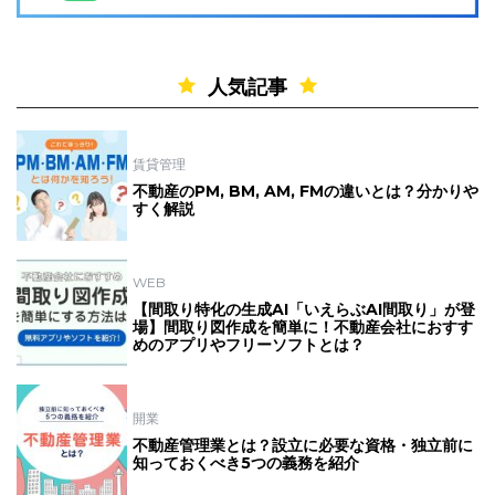
人気記事
賃貸管理
不動産のPM, BM, AM, FMの違いとは？分かりや
すく解説
WEB
【間取り特化の生成AI「いえらぶAI間取り」が登
場】間取り図作成を簡単に！不動産会社におすす
めのアプリやフリーソフトとは？
開業
不動産管理業とは？設立に必要な資格・独立前に
知っておくべき5つの義務を紹介