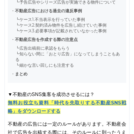
┗
予告広告やシリーズ広告が実施できる物件について
・
不動産広告における過去の違反事例
┗
ケース1.不当表示を行っていた事例
┗
ケース2.契約済み物件を広告し続けていた事例
┗
ケース3.必要事項が記載されていなかった事例
・
不動産広告を作成する際の注意点
┗
広告出稿前に承認をもらう
┗
知らない間に「おとり広告」になってしまうこともあ
る
┗
細かな言い回しにも注意する
・
まとめ
▼不動産のSNS集客を成功させるには？
無料お役立ち資料「時代を先取りする不動産SNS戦
略」をダウンロードする
不動産の広告には一定のルールがあります。不動産会
社で広告を出稿する際には、そのルールに則ったうえ