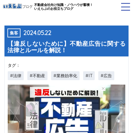
不動産会社向け知識・ノウハウが蓄積！
いえらぶのお役立ちブログ
2024.05.22
集客
【違反しないために】不動産広告に関する
法律とルールを解説！
タグ：
#法律
#不動産
#業務効率化
#IT
#広告