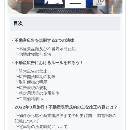
目次
・
不動産広告を規制する2つの法律
┗
不当景品類及び不当表示防止法
┗
宅地建物取引業法
・
不動産広告におけるルールを知ろう！
┗
誇大広告の禁止
┗
広告開始時期の制限
┗
取引態様の明示
┗
広告表現の規制
┗
特定用語等の使用基準
┗
二重価格表示
・
2022年9月施行！不動産表示規約の主な改正内容とは？
┗
物件から駅や商業施設等までの所要時間・道路距離の
記載について
┗
電車等の所要時間について