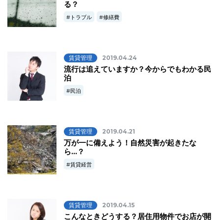
る？
トラブル
修繕費
賃貸管理
2019.04.24
流行は追えていますか？今からでもわかる民
泊
民泊
賃貸管理
2019.04.21
万が一に備えよう！自然災害が起きたな
ら…？
賃貸経営
賃貸管理
2019.04.15
こんなときどうする？居住用物件でお店が開