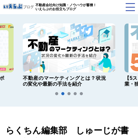
不動産会社向け知識・ノウハウが蓄積！
いえらぶのお役立ちブログ
ポ
不動産のマーケティングとは？状況
【5
の変化や最新の手法を紹介
業・
らくちん編集部 しゅーじが書