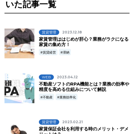
いた記事一覧
賃貸管理
2023.12.18
家賃管理ははじめが肝心？業務がラクになる
家賃の集め方！
賃貸経営
滞納
WEB
2023.04.12
不動産ソフトのRPA機能とは？業務の効率や
精度を高める仕組みについて解説
不動産
業務効率化
賃貸管理
2023.02.21
家賃保証会社を利用する時のメリット・デメ