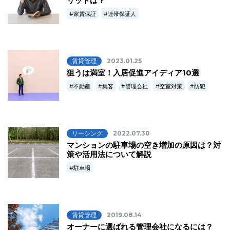
リットは？
家賃保証
連帯保証人
賃貸管理
2023.01.25
狙うは満室！入居促進アイディア10選
不動産
集客
管理会社
空室対策
防犯
リーシング
2022.07.30
マンションの駐車場の空き増加の原因は？対
策や活用法について解説
駐車場
賃貸管理
2019.08.14
オーナーに選ばれる管理会社になるには？