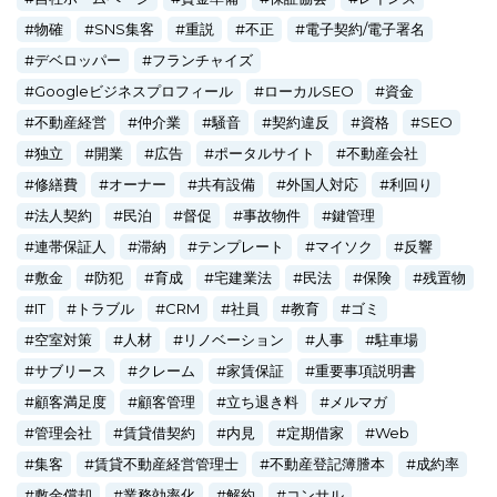
物確
SNS集客
重説
不正
電子契約/電子署名
デベロッパー
フランチャイズ
Googleビジネスプロフィール
ローカルSEO
資金
不動産経営
仲介業
騒音
契約違反
資格
SEO
独立
開業
広告
ポータルサイト
不動産会社
修繕費
オーナー
共有設備
外国人対応
利回り
法人契約
民泊
督促
事故物件
鍵管理
連帯保証人
滞納
テンプレート
マイソク
反響
敷金
防犯
育成
宅建業法
民法
保険
残置物
IT
トラブル
CRM
社員
教育
ゴミ
空室対策
人材
リノベーション
人事
駐車場
サブリース
クレーム
家賃保証
重要事項説明書
顧客満足度
顧客管理
立ち退き料
メルマガ
管理会社
賃貸借契約
内見
定期借家
Web
集客
賃貸不動産経営管理士
不動産登記簿謄本
成約率
敷金償却
業務効率化
解約
コンサル