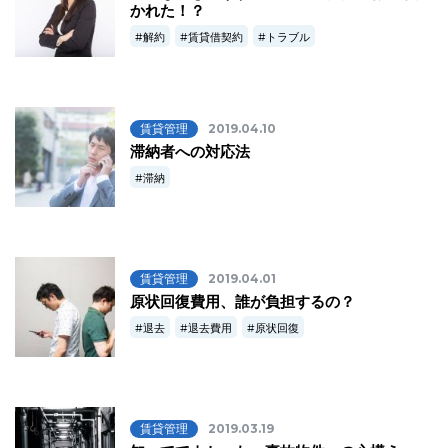
かれた！？
解約
賃貸借契約
トラブル
賃貸管理
2019.04.10
滞納者への対応法
滞納
賃貸管理
2019.04.01
原状回復費用、誰が負担するの？
退去
退去費用
原状回復
賃貸管理
2019.03.19