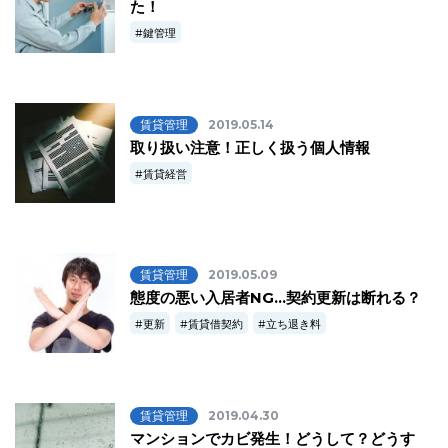
た！
鍵管理
賃貸管理
2019.05.14
取り扱い注意！正しく扱う個人情報
賃貸経営
賃貸管理
2019.05.09
態度の悪い入居者NG…契約更新は断れる？
更新
賃貸借契約
立ち退き料
賃貸管理
2019.04.30
マンションでカビ発生！どうして？どうす