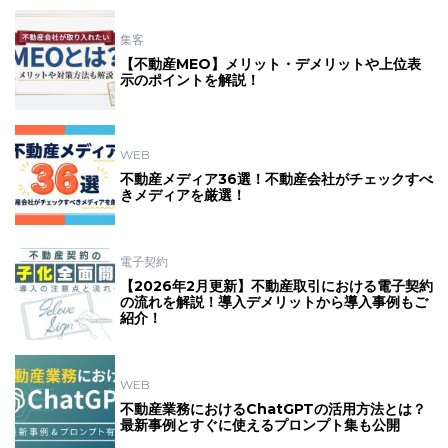
集客
【不動産MEO】メリット・デメリットや上位表
示のポイントを解説！
WEB
不動産メディア36選！不動産会社がチェックすべ
きメディアを厳選！
電子契約
【2026年2月更新】不動産取引における電子契約
の流れを解説！導入デメリットから導入事例もご
紹介！
WEB
不動産業務におけるChatGPTの活用方法とは？
最新事例とすぐに使えるプロンプト集も公開