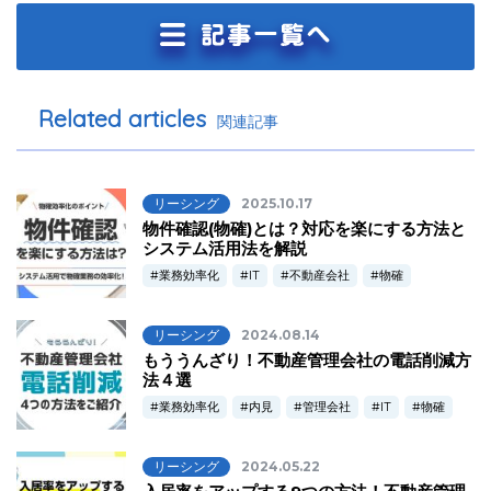
Related articles
関連記事
リーシング
2025.10.17
物件確認(物確)とは？対応を楽にする方法と
システム活用法を解説
業務効率化
IT
不動産会社
物確
リーシング
2024.08.14
もううんざり！不動産管理会社の電話削減方
法４選
業務効率化
内見
管理会社
IT
物確
リーシング
2024.05.22