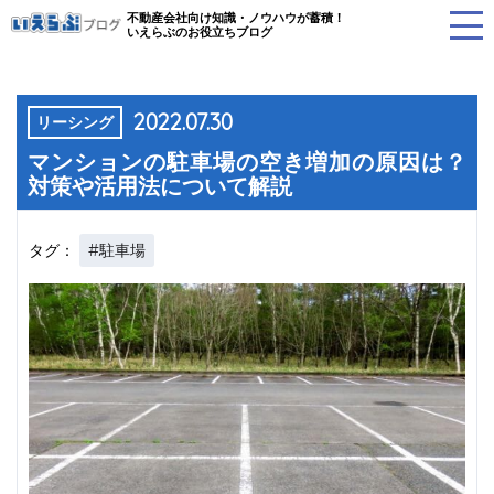
不動産会社向け知識・ノウハウが蓄積！
いえらぶのお役立ちブログ
2022.07.30
リーシング
マンションの駐車場の空き増加の原因は？
対策や活用法について解説
#駐車場
タグ：