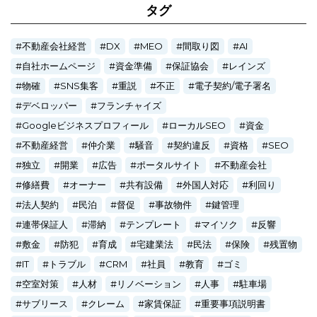
タグ
不動産会社経営
DX
MEO
間取り図
AI
自社ホームページ
資金準備
保証協会
レインズ
物確
SNS集客
重説
不正
電子契約/電子署名
デベロッパー
フランチャイズ
Googleビジネスプロフィール
ローカルSEO
資金
不動産経営
仲介業
騒音
契約違反
資格
SEO
独立
開業
広告
ポータルサイト
不動産会社
修繕費
オーナー
共有設備
外国人対応
利回り
法人契約
民泊
督促
事故物件
鍵管理
連帯保証人
滞納
テンプレート
マイソク
反響
敷金
防犯
育成
宅建業法
民法
保険
残置物
IT
トラブル
CRM
社員
教育
ゴミ
空室対策
人材
リノベーション
人事
駐車場
サブリース
クレーム
家賃保証
重要事項説明書