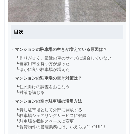
目次
・
マンションの駐車場の空きが増えている原因は？
┗
作りが古く、最近の車のサイズに適合していない
┗
自家用車を持つ方が減った
┗
ほかに良い駐車場が増えた
・
マンションの駐車場の空き対策は？
┗
住民向けの調査をおこなう
┗
対策を講じる
・
マンションの空き駐車場の活用方法
┗
貸し駐車場として外部に開放する
┗
駐車場シェアリングサービスに登録
┗
駐車場を収納スペースに変更
┗
賃貸物件の管理業務には、いえらぶCLOUD！