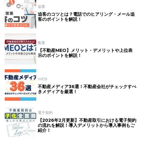
追客
追客のコツとは？電話でのヒアリング・メール追
客のポイントを解説！
集客
【不動産MEO】メリット・デメリットや上位表
示のポイントを解説！
WEB
不動産メディア36選！不動産会社がチェックすべ
きメディアを厳選！
電子契約
【2026年2月更新】不動産取引における電子契約
の流れを解説！導入デメリットから導入事例もご
紹介！