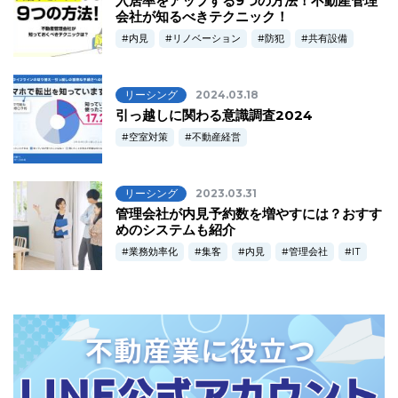
入居率をアップする9つの方法！不動産管理
会社が知るべきテクニック！
内見
リノベーション
防犯
共有設備
リーシング
2024.03.18
引っ越しに関わる意識調査2024
空室対策
不動産経営
リーシング
2023.03.31
管理会社が内見予約数を増やすには？おすす
めのシステムも紹介
業務効率化
集客
内見
管理会社
IT