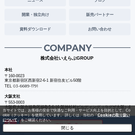
ニュース
ブログ
開業・独立向け
販売パートナー
資料ダウンロード
お問い合わせ
COMPANY
株式会社いえらぶGROUP
本社
〒160-0023
東京都新宿区西新宿2-6-1 新宿住友ビル50階
03-6689-1791
TEL
大阪支社
〒553-0003
大阪府大阪市福島区福島5-6-16 阪神杉村ビルディング（ラグザ大阪）4
当サイトでは、お客様の安全で快適なご利用・サービス向上を目的として、Co
階
Cookieの取り扱い
okie（クッキー）を使用しています。
詳しくは、当社の「
06-4796-7344
TEL
について
」をご確認ください。
メールで資料を受け取る
名古屋支社
閉じる
〒460-0002