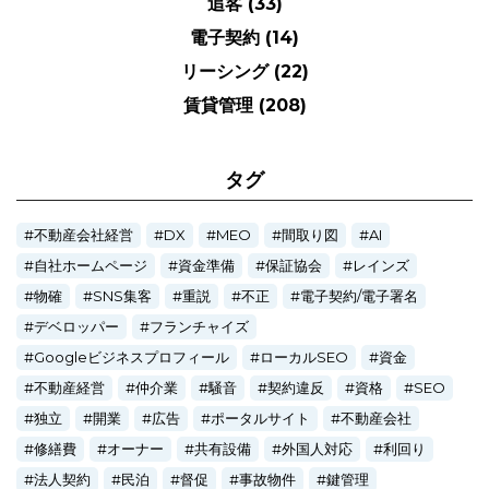
追客
(33)
電子契約
(14)
リーシング
(22)
賃貸管理
(208)
タグ
不動産会社経営
DX
MEO
間取り図
AI
自社ホームページ
資金準備
保証協会
レインズ
物確
SNS集客
重説
不正
電子契約/電子署名
デベロッパー
フランチャイズ
Googleビジネスプロフィール
ローカルSEO
資金
不動産経営
仲介業
騒音
契約違反
資格
SEO
独立
開業
広告
ポータルサイト
不動産会社
修繕費
オーナー
共有設備
外国人対応
利回り
法人契約
民泊
督促
事故物件
鍵管理