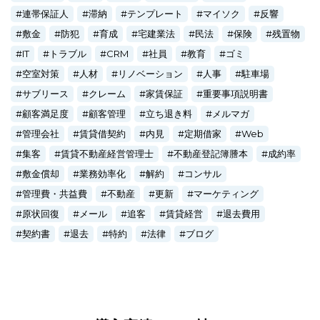
連帯保証人
滞納
テンプレート
マイソク
反響
敷金
防犯
育成
宅建業法
民法
保険
残置物
IT
トラブル
CRM
社員
教育
ゴミ
空室対策
人材
リノベーション
人事
駐車場
サブリース
クレーム
家賃保証
重要事項説明書
顧客満足度
顧客管理
立ち退き料
メルマガ
管理会社
賃貸借契約
内見
定期借家
Web
集客
賃貸不動産経営管理士
不動産登記簿謄本
成約率
敷金償却
業務効率化
解約
コンサル
管理費・共益費
不動産
更新
マーケティング
原状回復
メール
追客
賃貸経営
退去費用
契約書
退去
特約
法律
ブログ