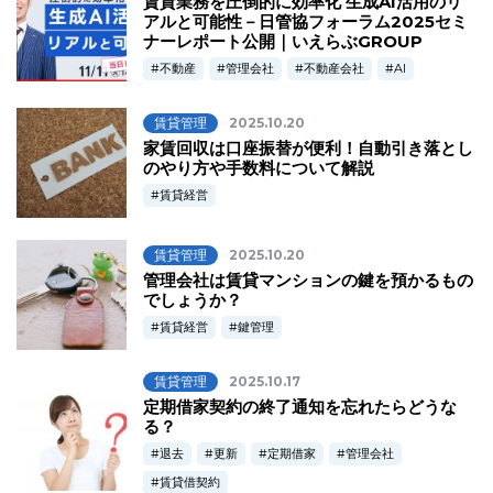
賃貸業務を圧倒的に効率化 生成AI活用のリ
アルと可能性－日管協フォーラム2025セミ
ナーレポート公開｜いえらぶGROUP
不動産
管理会社
不動産会社
AI
賃貸管理
2025.10.20
家賃回収は口座振替が便利！自動引き落とし
のやり方や手数料について解説
賃貸経営
賃貸管理
2025.10.20
管理会社は賃貸マンションの鍵を預かるもの
でしょうか？
賃貸経営
鍵管理
賃貸管理
2025.10.17
定期借家契約の終了通知を忘れたらどうな
る？
退去
更新
定期借家
管理会社
賃貸借契約