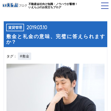
不動産会社向け知識・ノウハウが蓄積！
いえらぶのお役立ちブログ
2019.03.10
賃貸管理
敷金と礼金の意味、完璧に答えられます
か？
#敷金
タグ：