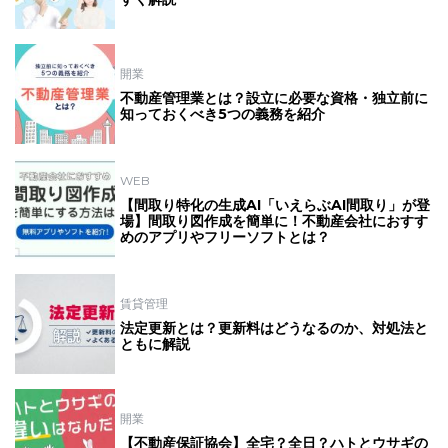
開業
不動産管理業とは？設立に必要な資格・独立前に
知っておくべき5つの義務を紹介
WEB
【間取り特化の生成AI「いえらぶAI間取り」が登
場】間取り図作成を簡単に！不動産会社におすす
めのアプリやフリーソフトとは？
賃貸管理
法定更新とは？更新料はどうなるのか、対処法と
ともに解説
開業
【不動産保証協会】全宅？全日？ハトとウサギの