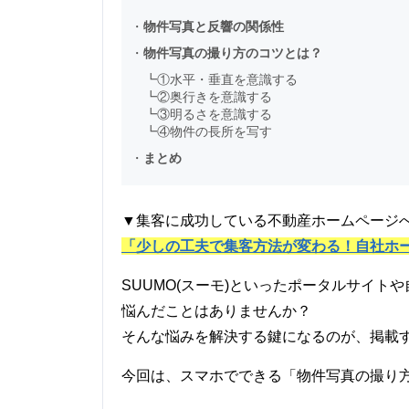
・
物件写真と反響の関係性
・
物件写真の撮り方のコツとは？
┗
①水平・垂直を意識する
┗
②奥行きを意識する
┗
③明るさを意識する
┗
④物件の長所を写す
・
まとめ
▼集客に成功している不動産ホームページ
「少しの工夫で集客方法が変わる！自社ホ
SUUMO(スーモ)といったポータルサイ
悩んだことはありませんか？
そんな悩みを解決する鍵になるのが、掲載す
今回は、スマホでできる「物件写真の撮り