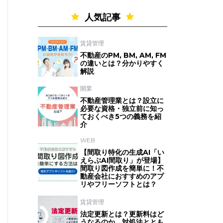
人気記事
賃貸管理
不動産のPM, BM, AM, FM
の違いとは？分かりやすく
解説
開業
不動産管理業とは？設立に
必要な資格・独立前に知っ
ておくべき5つの義務を紹
介
WEB
【間取り特化の生成AI「い
えらぶAI間取り」が登場】
間取り図作成を簡単に！不
動産会社におすすめのアプ
リやフリーソフトとは？
賃貸管理
法定更新とは？更新料はど
うなるのか、対処法ととも