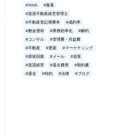
Web
集客
賃貸不動産経営管理士
不動産登記簿謄本
成約率
敷金償却
業務効率化
解約
コンサル
管理費・共益費
不動産
更新
マーケティング
原状回復
メール
追客
賃貸経営
退去費用
契約書
退去
特約
法律
ブログ