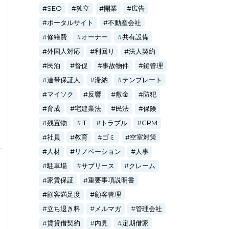
SEO
独立
開業
広告
ポータルサイト
不動産会社
修繕費
オーナー
共有設備
外国人対応
利回り
法人契約
民泊
督促
事故物件
鍵管理
連帯保証人
滞納
テンプレート
マイソク
反響
敷金
防犯
育成
宅建業法
民法
保険
残置物
IT
トラブル
CRM
社員
教育
ゴミ
空室対策
人材
リノベーション
人事
駐車場
サブリース
クレーム
家賃保証
重要事項説明書
顧客満足度
顧客管理
立ち退き料
メルマガ
管理会社
賃貸借契約
内見
定期借家