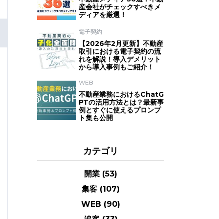
産会社がチェックすべきメ
ディアを厳選！
電子契約
【2026年2月更新】不動産
取引における電子契約の流
れを解説！導入デメリット
から導入事例もご紹介！
WEB
不動産業務におけるChatG
PTの活用方法とは？最新事
例とすぐに使えるプロンプ
ト集も公開
カテゴリ
開業
(53)
集客
(107)
WEB
(90)