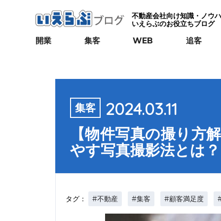
不動産会社向け知識・ノウ
いえらぶのお役立ちブログ
開業
集客
WEB
追客
2024.03.11
集客
【物件写真の撮り方
やす写真撮影法とは？
#不動産
#集客
#顧客満足度
タグ：