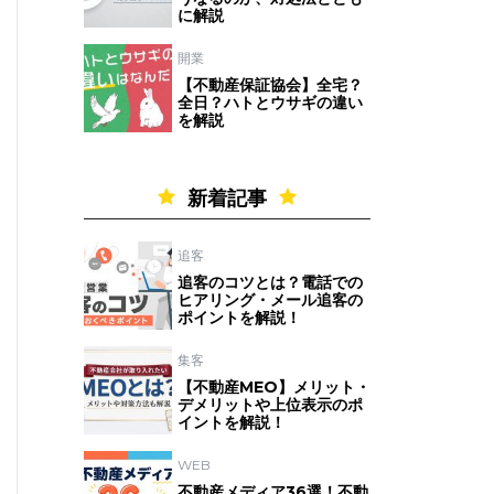
に解説
開業
【不動産保証協会】全宅？
全日？ハトとウサギの違い
を解説
新着記事
追客
追客のコツとは？電話での
ヒアリング・メール追客の
ポイントを解説！
集客
【不動産MEO】メリット・
デメリットや上位表示のポ
イントを解説！
WEB
不動産メディア36選！不動