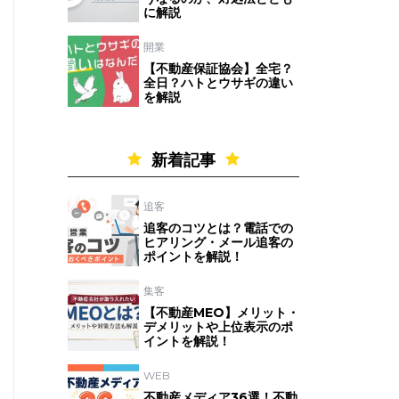
に解説
開業
【不動産保証協会】全宅？
全日？ハトとウサギの違い
を解説
新着記事
追客
追客のコツとは？電話での
ヒアリング・メール追客の
ポイントを解説！
集客
【不動産MEO】メリット・
デメリットや上位表示のポ
イントを解説！
WEB
不動産メディア36選！不動