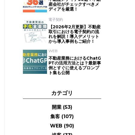
産会社がチェックすべきメ
ディアを厳選！
電子契約
【2026年2月更新】不動産
取引における電子契約の流
れを解説！導入デメリット
から導入事例もご紹介！
WEB
不動産業務におけるChatG
PTの活用方法とは？最新事
例とすぐに使えるプロンプ
ト集も公開
カテゴリ
開業
(53)
集客
(107)
WEB
(90)