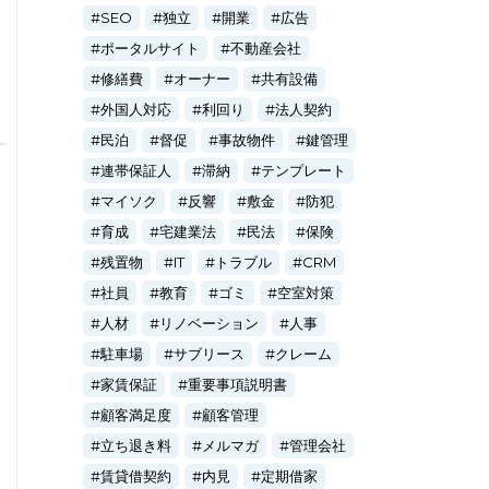
SEO
独立
開業
広告
ポータルサイト
不動産会社
修繕費
オーナー
共有設備
外国人対応
利回り
法人契約
民泊
督促
事故物件
鍵管理
連帯保証人
滞納
テンプレート
マイソク
反響
敷金
防犯
育成
宅建業法
民法
保険
残置物
IT
トラブル
CRM
社員
教育
ゴミ
空室対策
人材
リノベーション
人事
駐車場
サブリース
クレーム
家賃保証
重要事項説明書
顧客満足度
顧客管理
立ち退き料
メルマガ
管理会社
賃貸借契約
内見
定期借家