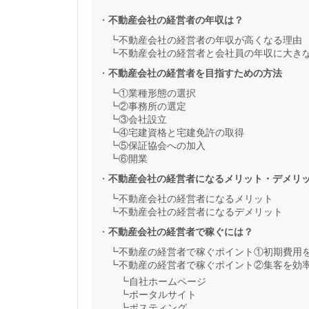
・
不動産会社の経営者の年収は？
┗
不動産会社の経営者の年収が高くなる理由
┗
不動産会社の経営者と会社員の年収に大き
・
不動産会社の経営者を目指すための方法
┗
①業種形態の選択
┗
②事務所の選定
┗
③会社設立
┗
④宅建資格と宅建免許の取得
┗
⑤保証協会への加入
┗
⑥開業
・
不動産会社の経営者になるメリット・デメリ
┗
不動産会社の経営者になるメリット
┗
不動産会社の経営者になるデメリット
・
不動産会社の経営者で稼ぐには？
┗
不動産の経営者で稼ぐポイント①初期費用
┗
不動産の経営者で稼ぐポイント②集客を効
┗
自社ホームページ
┗
ポータルサイト
┗
ポスティング