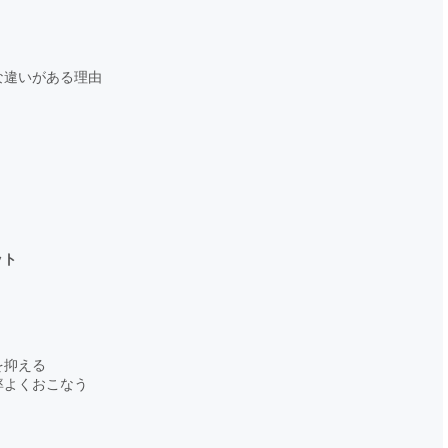
な違いがある理由
ット
を抑える
率よくおこなう