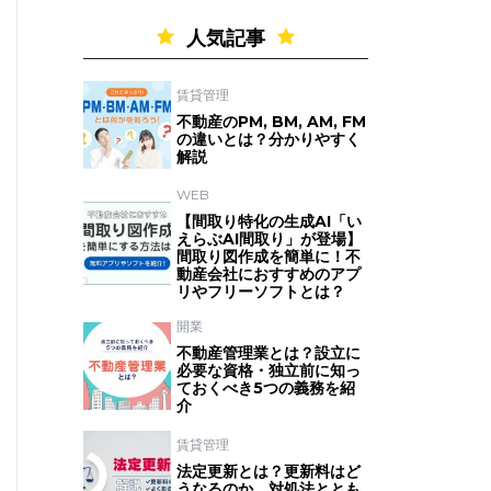
人気記事
賃貸管理
不動産のPM, BM, AM, FM
の違いとは？分かりやすく
解説
WEB
【間取り特化の生成AI「い
えらぶAI間取り」が登場】
間取り図作成を簡単に！不
動産会社におすすめのアプ
リやフリーソフトとは？
開業
不動産管理業とは？設立に
必要な資格・独立前に知っ
ておくべき5つの義務を紹
介
賃貸管理
法定更新とは？更新料はど
うなるのか、対処法ととも