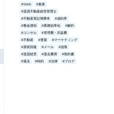
Web
集客
賃貸不動産経営管理士
不動産登記簿謄本
成約率
敷金償却
業務効率化
解約
コンサル
管理費・共益費
不動産
更新
マーケティング
原状回復
メール
追客
賃貸経営
退去費用
契約書
退去
特約
法律
ブログ