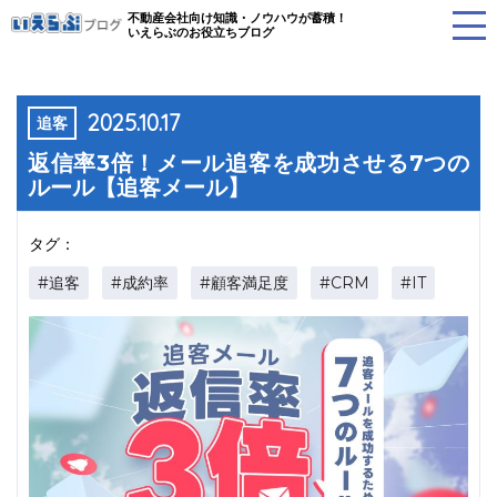
不動産会社向け知識・ノウハウが蓄積！
いえらぶのお役立ちブログ
2025.10.17
追客
返信率3倍！メール追客を成功させる7つの
ルール【追客メール】
タグ：
#追客
#成約率
#顧客満足度
#CRM
#IT