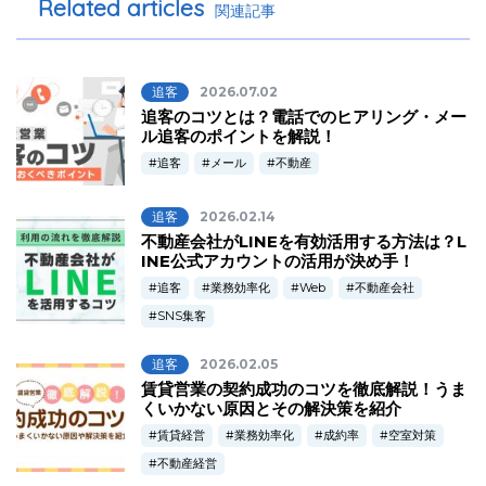
Related articles
関連記事
追客
2026.07.02
追客のコツとは？電話でのヒアリング・メー
ル追客のポイントを解説！
追客
メール
不動産
追客
2026.02.14
不動産会社がLINEを有効活用する方法は？L
INE公式アカウントの活用が決め手！
追客
業務効率化
Web
不動産会社
SNS集客
追客
2026.02.05
賃貸営業の契約成功のコツを徹底解説！うま
くいかない原因とその解決策を紹介
賃貸経営
業務効率化
成約率
空室対策
不動産経営