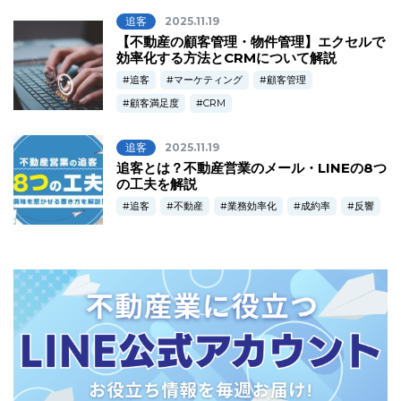
追客
2025.11.19
【不動産の顧客管理・物件管理】エクセルで
効率化する方法とCRMについて解説
追客
マーケティング
顧客管理
顧客満足度
CRM
追客
2025.11.19
追客とは？不動産営業のメール・LINEの8つ
の工夫を解説
追客
不動産
業務効率化
成約率
反響