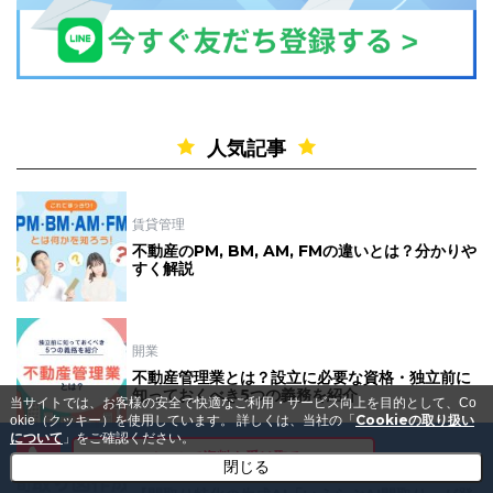
人気記事
賃貸管理
不動産のPM, BM, AM, FMの違いとは？分かりや
すく解説
開業
不動産管理業とは？設立に必要な資格・独立前に
知っておくべき5つの義務を紹介
当サイトでは、お客様の安全で快適なご利用・サービス向上を目的として、Co
Cookieの取り扱い
okie（クッキー）を使用しています。
詳しくは、当社の「
について
」をご確認ください。
メールで資料を受け取る
閉じる
WEB