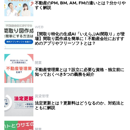
不動産のPM, BM, AM, FMの違いとは？分かりや
すく解説
WEB
【間取り特化の生成AI「いえらぶAI間取り」が登
場】間取り図作成を簡単に！不動産会社におすす
めのアプリやフリーソフトとは？
開業
不動産管理業とは？設立に必要な資格・独立前に
知っておくべき5つの義務を紹介
賃貸管理
法定更新とは？更新料はどうなるのか、対処法と
ともに解説
開業