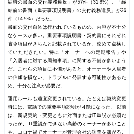
結時の書面の交付義務違反」が57件（31.8%）、「締
結前の書面（重要事項説明書）の交付義務違反」が26
件（14.5%）だった。
書面の交付自体は行われているものの、内容が不十分
なケースが多い。重要事項説明書・契約書にそれぞれ
省令項目がきちんと記載されているか、改めて点検し
ていただきたい。特に「オーナーへの定期報告」や
「入居者に対する周知事項」に関する不備が多いよう
だ。これらの項目に不備があると、オーナーや入居者
の信頼を損ない、トラブルに発展する可能性があるた
め、十分な注意が必要だ。
運用ルールも適宜変更されている。たとえば契約変更
時には、電話での重要事項説明が可能になった。 以前
は、新規契約・変更ともに対面またはIT重説が必須だ
ったが、 IT重説ができない高齢のオーナーが多いこと
や、コロナ禍でオーナーが管理会社の訪問を嫌がるこ