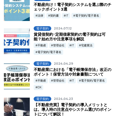
不動産向け！電子契約システムを選ぶ際のチ
ェックポイント3選
法律
契約書
IT
電子契約/電子署名
電子契約
2024.07.12
賃貸借契約･定期借家契約の電子契約は可
能？始め方や注意事項を解説
不動産
管理会社
IT
宅建業法
電子契約/電子署名
電子契約
2024.04.29
不動産業における「電子帳簿保存法」改正の
ポイント！保管方法や対象書類について
不動産
管理会社
IT
電子契約/電子署名
DX
電子契約
2024.04.23
【不動産売買】電子契約の導入メリットと
は。導入時の注意点やシステム選びのポイン
トについて解説！