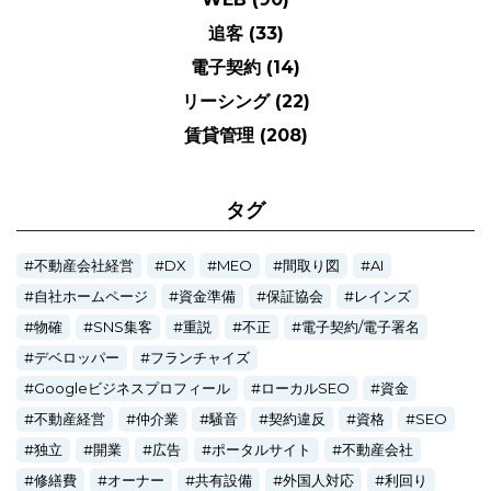
追客
(33)
電子契約
(14)
リーシング
(22)
賃貸管理
(208)
タグ
不動産会社経営
DX
MEO
間取り図
AI
自社ホームページ
資金準備
保証協会
レインズ
物確
SNS集客
重説
不正
電子契約/電子署名
デベロッパー
フランチャイズ
Googleビジネスプロフィール
ローカルSEO
資金
不動産経営
仲介業
騒音
契約違反
資格
SEO
独立
開業
広告
ポータルサイト
不動産会社
修繕費
オーナー
共有設備
外国人対応
利回り