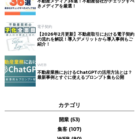
不動産メディア36選！不動産会社がチェックすべ
きメディアを厳選！
電子契約
【2026年2月更新】不動産取引における電子契約
の流れを解説！導入デメリットから導入事例もご
紹介！
WEB
不動産業務におけるChatGPTの活用方法とは？
最新事例とすぐに使えるプロンプト集も公開
カテゴリ
開業
(53)
集客
(107)
WEB
(90)