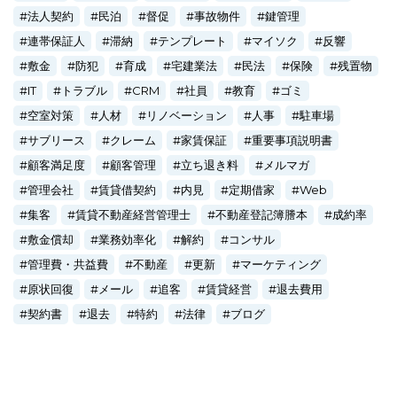
法人契約
民泊
督促
事故物件
鍵管理
連帯保証人
滞納
テンプレート
マイソク
反響
敷金
防犯
育成
宅建業法
民法
保険
残置物
IT
トラブル
CRM
社員
教育
ゴミ
空室対策
人材
リノベーション
人事
駐車場
サブリース
クレーム
家賃保証
重要事項説明書
顧客満足度
顧客管理
立ち退き料
メルマガ
管理会社
賃貸借契約
内見
定期借家
Web
集客
賃貸不動産経営管理士
不動産登記簿謄本
成約率
敷金償却
業務効率化
解約
コンサル
管理費・共益費
不動産
更新
マーケティング
原状回復
メール
追客
賃貸経営
退去費用
契約書
退去
特約
法律
ブログ