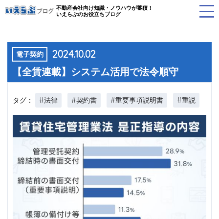
不動産会社向け知識・ノウハウが蓄積！
いえらぶのお役立ちブログ
2024.10.02
電子契約
【全賃連載】システム活用で法令順守
#法律
#契約書
#重要事項説明書
#重説
タグ：