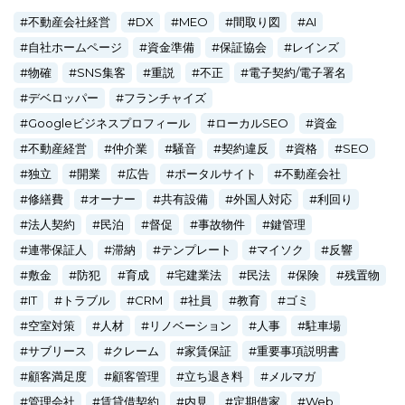
不動産会社経営
DX
MEO
間取り図
AI
自社ホームページ
資金準備
保証協会
レインズ
物確
SNS集客
重説
不正
電子契約/電子署名
デベロッパー
フランチャイズ
Googleビジネスプロフィール
ローカルSEO
資金
不動産経営
仲介業
騒音
契約違反
資格
SEO
独立
開業
広告
ポータルサイト
不動産会社
修繕費
オーナー
共有設備
外国人対応
利回り
法人契約
民泊
督促
事故物件
鍵管理
連帯保証人
滞納
テンプレート
マイソク
反響
敷金
防犯
育成
宅建業法
民法
保険
残置物
IT
トラブル
CRM
社員
教育
ゴミ
空室対策
人材
リノベーション
人事
駐車場
サブリース
クレーム
家賃保証
重要事項説明書
顧客満足度
顧客管理
立ち退き料
メルマガ
管理会社
賃貸借契約
内見
定期借家
Web