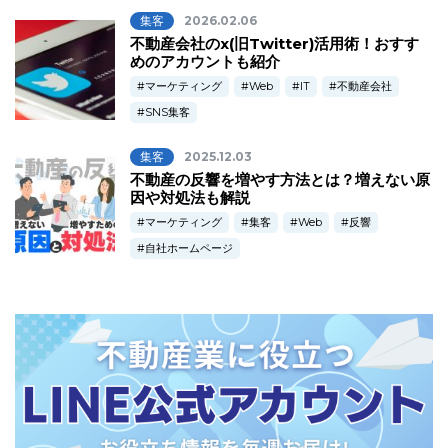
集客
2026.02.06
不動産会社のx(旧Twitter)活用術！おすす
めのアカウントも紹介
マーケティング
Web
IT
不動産会社
SNS集客
集客
2025.12.03
不動産の反響を増やす方法とは？増えない原
因や対処法も解説
マーケティング
集客
Web
反響
自社ホームページ