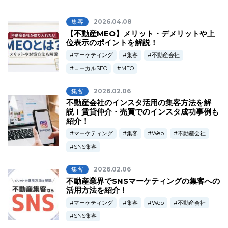
集客
2026.04.08
【不動産MEO】メリット・デメリットや上
位表示のポイントを解説！
マーケティング
集客
不動産会社
ローカルSEO
MEO
集客
2026.02.06
不動産会社のインスタ活用の集客方法を解
説！賃貸仲介・売買でのインスタ成功事例も
紹介！
マーケティング
集客
Web
不動産会社
SNS集客
集客
2026.02.06
不動産業界でSNSマーケティングの集客への
活用方法を紹介！
マーケティング
集客
Web
不動産会社
SNS集客