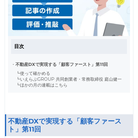
目次
・
不動産DXで実現する「顧客ファースト」第11回
┗
使って確かめる
┗
いえらぶGROUP 共同創業者・常務取締役 庭山健一
┗
ほかの月の連載はこちら
不動産DXで実現する「顧客ファース
ト」第11回