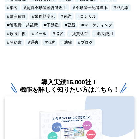
集客
賃貸不動産経営管理士
不動産登記簿謄本
成約率
敷金償却
業務効率化
解約
コンサル
管理費・共益費
不動産
更新
マーケティング
原状回復
メール
追客
賃貸経営
退去費用
契約書
退去
特約
法律
ブログ
導入実績15,000社！
機能を詳しく知りたい方はこちら！