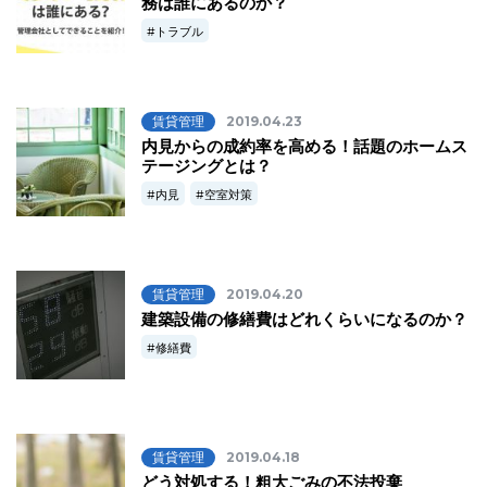
務は誰にあるのか？
トラブル
賃貸管理
2019.04.23
内見からの成約率を高める！話題のホームス
テージングとは？
内見
空室対策
賃貸管理
2019.04.20
建築設備の修繕費はどれくらいになるのか？
修繕費
賃貸管理
2019.04.18
どう対処する！粗大ごみの不法投棄