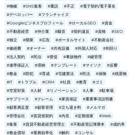
物確
SNS集客
重説
不正
電子契約/電子署名
デベロッパー
フランチャイズ
Googleビジネスプロフィール
ローカルSEO
資金
不動産経営
仲介業
騒音
契約違反
資格
SEO
独立
開業
広告
ポータルサイト
不動産会社
修繕費
オーナー
共有設備
外国人対応
利回り
法人契約
民泊
督促
事故物件
鍵管理
連帯保証人
滞納
テンプレート
マイソク
反響
敷金
防犯
育成
宅建業法
民法
保険
残置物
IT
トラブル
CRM
社員
教育
ゴミ
空室対策
人材
リノベーション
人事
駐車場
サブリース
クレーム
家賃保証
重要事項説明書
顧客満足度
顧客管理
立ち退き料
メルマガ
管理会社
賃貸借契約
内見
定期借家
Web
集客
賃貸不動産経営管理士
不動産登記簿謄本
成約率
敷金償却
業務効率化
解約
コンサル