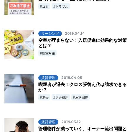
ゴミ
トラブル
リーシング
2019.04.14
空室が埋まらない！入居促進に効果的な対策
とは？
空室対策
賃貸管理
2019.04.05
喫煙者が退去！クロス張替え代は請求できる
か？
退去
退去費用
原状回復
賃貸管理
2019.03.12
管理物件が減っていく、オーナー流出問題と