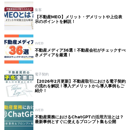
集客
【不動産MEO】メリット・デメリットや上位表
示のポイントを解説！
WEB
不動産メディア36選！不動産会社がチェックすべ
きメディアを厳選！
電子契約
【2026年2月更新】不動産取引における電子契約
の流れを解説！導入デメリットから導入事例もご
紹介！
WEB
不動産業務におけるChatGPTの活用方法とは？
最新事例とすぐに使えるプロンプト集も公開