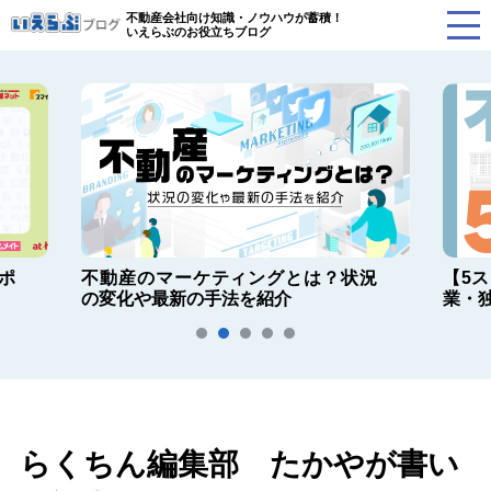
不動産会社向け知識・ノウハウが蓄積！
いえらぶのお役立ちブログ
ポ
不動産のマーケティングとは？状況
【5
の変化や最新の手法を紹介
業・
らくちん編集部 たかやが書い