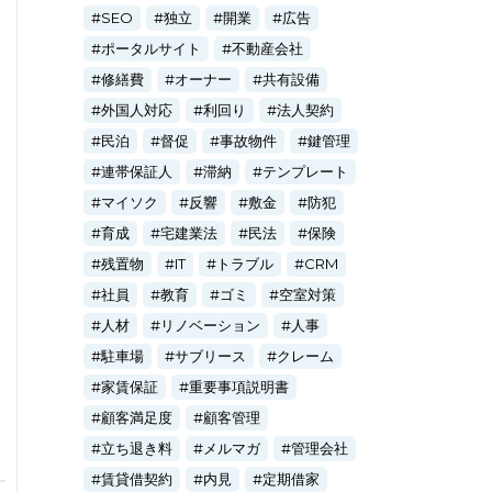
SEO
独立
開業
広告
ポータルサイト
不動産会社
修繕費
オーナー
共有設備
外国人対応
利回り
法人契約
民泊
督促
事故物件
鍵管理
連帯保証人
滞納
テンプレート
マイソク
反響
敷金
防犯
育成
宅建業法
民法
保険
残置物
IT
トラブル
CRM
社員
教育
ゴミ
空室対策
人材
リノベーション
人事
駐車場
サブリース
クレーム
家賃保証
重要事項説明書
顧客満足度
顧客管理
立ち退き料
メルマガ
管理会社
賃貸借契約
内見
定期借家