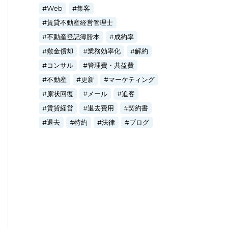
Web
集客
賃貸不動産経営管理士
不動産登記簿謄本
成約率
敷金償却
業務効率化
解約
コンサル
管理費・共益費
不動産
更新
マーケティング
原状回復
メール
追客
賃貸経営
退去費用
契約書
退去
特約
法律
ブログ