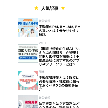
人気記事
賃貸管理
不動産のPM, BM, AM, FM
の違いとは？分かりやすく
解説
WEB
【間取り特化の生成AI「い
えらぶAI間取り」が登場】
間取り図作成を簡単に！不
動産会社におすすめのアプ
リやフリーソフトとは？
開業
不動産管理業とは？設立に
必要な資格・独立前に知っ
ておくべき5つの義務を紹
介
賃貸管理
法定更新とは？更新料はど
うなるのか、対処法ととも