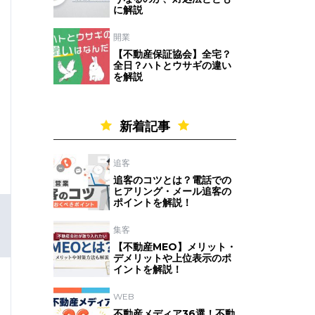
に解説
開業
【不動産保証協会】全宅？
全日？ハトとウサギの違い
を解説
新着記事
追客
追客のコツとは？電話での
ヒアリング・メール追客の
ポイントを解説！
集客
【不動産MEO】メリット・
デメリットや上位表示のポ
イントを解説！
WEB
不動産メディア36選！不動