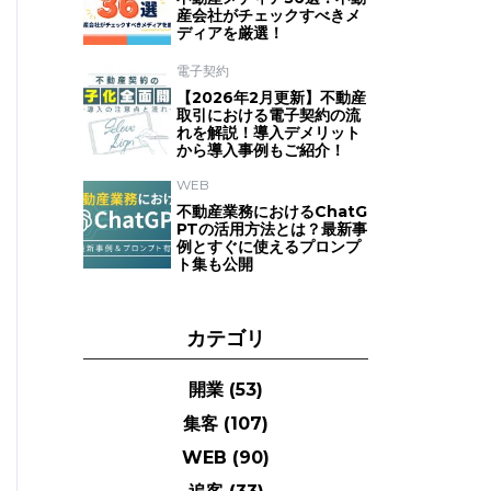
産会社がチェックすべきメ
ディアを厳選！
電子契約
【2026年2月更新】不動産
取引における電子契約の流
れを解説！導入デメリット
から導入事例もご紹介！
WEB
不動産業務におけるChatG
PTの活用方法とは？最新事
例とすぐに使えるプロンプ
ト集も公開
カテゴリ
開業
(53)
集客
(107)
WEB
(90)