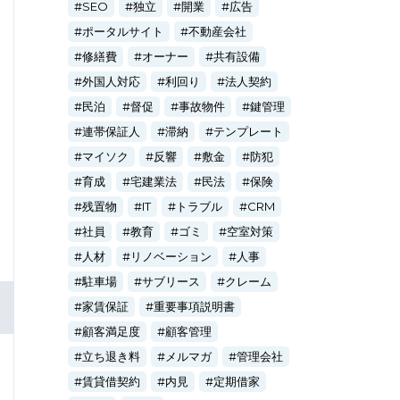
SEO
独立
開業
広告
ポータルサイト
不動産会社
修繕費
オーナー
共有設備
外国人対応
利回り
法人契約
民泊
督促
事故物件
鍵管理
連帯保証人
滞納
テンプレート
マイソク
反響
敷金
防犯
育成
宅建業法
民法
保険
残置物
IT
トラブル
CRM
社員
教育
ゴミ
空室対策
人材
リノベーション
人事
駐車場
サブリース
クレーム
家賃保証
重要事項説明書
顧客満足度
顧客管理
立ち退き料
メルマガ
管理会社
賃貸借契約
内見
定期借家