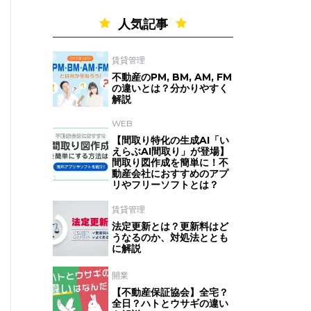
人気記事
賃貸管理
不動産のPM, BM, AM, FM
の違いとは？分かりやすく
解説
WEB
【間取り特化の生成AI「い
えらぶAI間取り」が登場】
間取り図作成を簡単に！不
動産会社におすすめのアプ
リやフリーソフトとは？
賃貸管理
法定更新とは？更新料はど
うなるのか、対処法ととも
に解説
開業
【不動産保証協会】全宅？
全日？ハトとウサギの違い