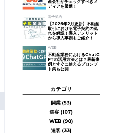
産会社がチェックすべきメ
ディアを厳選！
電子契約
【2026年2月更新】不動産
取引における電子契約の流
れを解説！導入デメリット
から導入事例もご紹介！
WEB
不動産業務におけるChatG
PTの活用方法とは？最新事
例とすぐに使えるプロンプ
ト集も公開
カテゴリ
開業
(53)
集客
(107)
WEB
(90)
追客
(33)